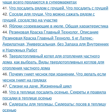
чаще всего продаются в супермаркетах
41.
Что посадить рядом с грушей. Что посадить с грушей
42.
Соседи для груши. Что можно сажать рядом с
грушей, соседство на участке
43.
Яблоки созревающие в июле. Общая характеристика
44.
Резиновая Краска Главный Технолог. Описание
Резиновая Краска Главный Техноло. 5 кг Латекс-
Акрилатная, Универсальная, без Запаха для Внутренних
и Наружных Работ
45.
Твердотопливный котел для отопления частного
дома, как выбрать. Виды твердотопливных котлов для
отопления частного дома
46.
Почему гниет чеснок при хранении. Что делать если
чеснок гниет на грядках
47.
Слизни на даче. Жизненный цикл
48.
Что в теплице посадить осенью. Секреты и правила
посадки в теплице осенью
49.
Сидераты для теплицы. Сидераты: посев в теплицу
осенью