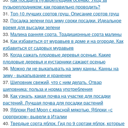
пузыреплодником: как правильно проводить?
31.
Топ-10 лучших сортов груш. Описание сортов груш
32.
Посадка зелени под зиму сроки посадки. Идеальное
время для высадки зелени
33.
Малина ранняя сорта. Традиционные сорта малины
34.
Как избавиться от муравьев в доме и на огороде. Как
избавиться от садовых муравьев
35.
Когда сажать плодовые деревья осенью. Какие
плодовые деревья и кустарники сажают осенью
36.
Можно ли не выкапывать на зиму канны. Канны на
зиму - выкапывание и хранение
37.
Шиповник свежий, что с ним делать. Отвар
шиповника: польза и норма употребления
38.
Как узнать, какая почва на участке для посадки
растений. Лучшая почва для посадки растений
39.
Яблоки Red Moon с красной мякотью. Яблоки «с
сюрпризом» вывели в Италии
40.
Твердые сорта яблок. Гид по 9 сортам яблок, которые