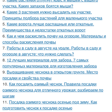
участка. Каких запахов боятся мыши?
4.
Какие 3 растения нужно высадить на участке.
Принципы подбора растений для маленького участка
5.
Какие ворота лучше распашные или откатные.
Преимущества и недостатки откатных ворот
6.
Как и чем раскислить почву на огороде. Материалы и
способы раскисления почвы
7.
Работы в саду в августе на урале. Работы в саду и
огороде в августе: что нужно сделать?
8.
12 лучших материалов для забора. 7 самых
популярных материалов для изготовления забора
9.
Выращивание чеснока в открытом грунте. Место
посадки и свойства почвы
10.
Как посадить озимый чеснок. Правила посадки
озимого чеснока для отличного урожая: разбираем по
шагам
11.
Посадка озимого чеснока осенью под зиму. Как
подготовить чеснок к посадке осенью