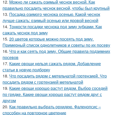
12.
Можно ли сажать озимый чеснок весной. Как
правильно посадить чеснок весной, чтобы был крупный
13.
Посадка озимого чеснока осенью. Какой чеснок
лучше сажать: озимый осенью или яровой весной
14.
Тонкости посадки чеснока под зиму зубками. Как
сажать чеснок под зиму
15.
20 цветов которые можно посеять под зиму.
Примерный список однолетников и советы по их посеву
16.
Что и как сеять под зиму. Общие правила подзимних
посевов
17.
Какие овощи нельзя сажать рядом. Добавление
статьи в новую подборку
18.
Что посадить рядом с метельчатой гортензией. Что
посадить рядом с гортензией метельчатой
19.
Какие овощи хорошо растут рядом. Выбор соседей
по грядке. Какие овощи хорошо растут рядом друг с
другом
20.
Как правильно выбрать орхидею. Фаленопсис –
способен на повторное цветение