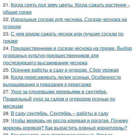
21.
Когда сеять под зиму цветы. Когда сажать растения –
общие сроки
22.
Идеальные соседи для чеснока. Соседи чеснока на
огороде
23.
С чем рядом сажать чеснок или лучшие соседи по
грядке
24.
Предшественники и соседи чеснока на грядке. Выбор
огородных культур-предшественников для
последующего высаживания чеснока
25.
Осенние работы в саду и огороде. Сбор урожая
26.
Когда пересаживать лилии осенью. Особенности
выращивания и показания к пересадке
27.
Уход за плодовыми деревьями в сентябре.
Правильный уход за садом и огородом осенью по
месяцам
28.
В саду сентябрь. Сентябрь – работы в саду
29.
Чтобы морковь не росла корявая и рогатая. Почему
морковь корявая? Как вырастить ровные корнеплоды?
30.
Как посадить пузыреплодник осенью. Уход за