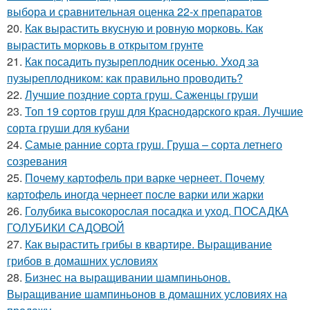
выбора и сравнительная оценка 22-х препаратов
20.
Как вырастить вкусную и ровную морковь. Как
вырастить морковь в открытом грунте
21.
Как посадить пузыреплодник осенью. Уход за
пузыреплодником: как правильно проводить?
22.
Лучшие поздние сорта груш. Саженцы груши
23.
Топ 19 сортов груш для Краснодарского края. Лучшие
сорта груши для кубани
24.
Самые ранние сорта груш. Груша – сорта летнего
созревания
25.
Почему картофель при варке чернеет. Почему
картофель иногда чернеет после варки или жарки
26.
Голубика высокорослая посадка и уход. ПОСАДКА
ГОЛУБИКИ САДОВОЙ
27.
Как вырастить грибы в квартире. Выращивание
грибов в домашних условиях
28.
Бизнес на выращивании шампиньонов.
Выращивание шампиньонов в домашних условиях на