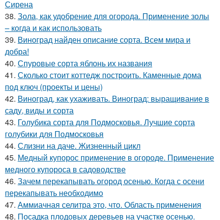
Сирена
38.
Зола, как удобрение для огорода. Применение золы
– когда и как использовать
39.
Виноград найден описание сорта. Всем мира и
добра!
40.
Спуровые сорта яблонь их названия
41.
Сколько стоит коттедж построить. Каменные дома
под ключ (проекты и цены)
42.
Виноград, как ухаживать. Виноград: выращивание в
саду, виды и сорта
43.
Голубика сорта для Подмосковья. Лучшие сорта
голубики для Подмосковья
44.
Слизни на даче. Жизненный цикл
45.
Медный купорос применение в огороде. Применение
медного купороса в садоводстве
46.
Зачем перекапывать огород осенью. Когда с осени
перекапывать необходимо
47.
Аммиачная селитра это, что. Область применения
48.
Посадка плодовых деревьев на участке осенью.