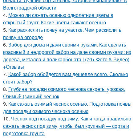
области. Лучшие сорта яблок, которые выращивают в
Волгоградской области
4.
Можно ли сажать осенью однолетние цветы в
открытый грунт. Какие цветы сажают осенью
5.
Как раскислить почву на участке. Чем раскислить
почву на огороде
6.
Забор для дома и дачи своими руками. Как сделать
красивый и недорогой забор на даче своими руками: из
дерева, металла и поликарбоната | (70+ Фото & Видео)
+Отзывы
7.
Какой забор обойдется вам дешевле всего. Сколько
стоит забор?
8.
Глубина посадки озимого чеснока секреты урожая.
Озимый (зимний) чеснок
9.
Как сажать озимый чеснок осенью. Подготовка почвы
для посадки озимого чеснока осенью
10.
Чеснок под посадку под зиму. Как и когда правильно
сажать чеснок под зиму, чтобы был крупный — сорта и
подготовка грунта