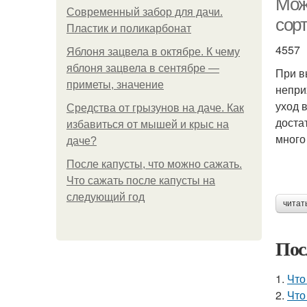
Мож
Современный забор для дачи.
сор
Пластик и поликарбонат
4557
Яблоня зацвела в октябре. К чему
яблоня зацвела в сентябре —
При в
приметы, значение
непри
уход 
Средства от грызунов на даче. Как
доста
избавиться от мышей и крыс на
много
даче?
После капусты, что можно сажать.
Что сажать после капусты на
следующий год
читат
Пос
1.
Что
2.
Что