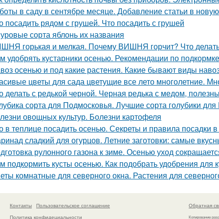
боты в саду в сентябре месяце. Добавление статьи в нову
о посадить рядом с грушей. Что посадить с грушей
уровые сорта яблонь их названия
ШНЯ горькая и мелкая. Почему ВИШНЯ горчит? Что делат
м удобрять кустарники осенью. Рекомендации по подкормке
воз осенью и под какие растения. Какие бывают виды наво
асивые цветы для сада цветущие все лето многолетние. Мно
о делать с редькой черной. Черная редька с медом, полезн
лубика сорта для Подмосковья. Лучшие сорта голубики для
лезни овощных культур. Болезни картофеля
о в теплице посадить осенью. Секреты и правила посадки в
ринад сладкий для огурцов. Летние заготовки: самые вкусн
дготовка рулонного газона к зиме. Осенью уход сокращаетс
м подкормить кусты осенью. Как подобрать удобрения для 
еты комнатные для северного окна. Растения для северного
Контакты
Пользовательское соглашение
Обратная св
Политика конфидециальности
Копирование раз