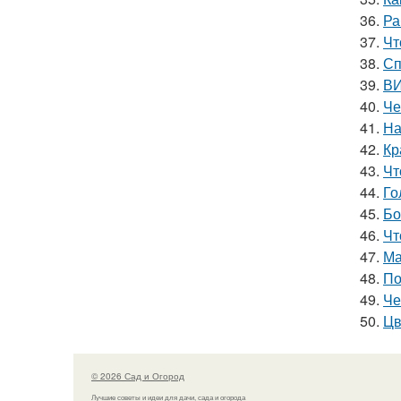
36.
Ра
37.
Чт
38.
Сп
39.
ВИ
40.
Че
41.
На
42.
Кр
43.
Чт
44.
Го
45.
Бо
46.
Чт
47.
Ма
48.
По
49.
Че
50.
Цв
© 2026 Сад и Огород
Лучшие советы и идеи для дачи, сада и огорода