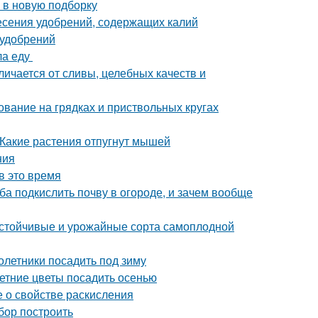
 в новую подборку
несения удобрений, содержащих калий
 удобрений
ла еду
личается от сливы, целебных качеств и
ование на грядках и приствольных кругах
 Какие растения отпугнут мышей
ния
в это время
ба подкислить почву в огороде, и зачем вообще
 устойчивые и урожайные сорта самоплодной
олетники посадить под зиму
етние цветы посадить осенью
е о свойстве раскисления
абор построить