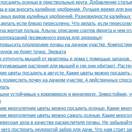
 посадить осенью в приствольные круги. Добавление статьи
да и как вносить калийное удобрение. Лучшее время для в
азных видов калийных удобрений. Разновидности калийных
 делать если блюдо пересолено. Что делать, если пересоли
ча желтая польза. Алыча: описание сортов фрукта и чем от
вопоказаний (возможного вреда для здоровья)
 повысить плодородие почвы на дачном участке. Компостир
зунов не будет точно. Эковата
к отпугнуть мышей от квартиры и дома с помощью запахов.
пугивающие растения для мышей и где они обитают. Расте
кие цветы посадить в августе. Какие цветы можно посадить 
к подкислить почву на дачном участке. 4 действенных спосо
елать
шни устойчивые к коккомикозу и монилиозу. Зимостойкие,
и
кие многолетние цветы можно посадить осенью. Какие мног
кие многолетние цветы можно сажать осенью. Какие многол
евесная зола в качестве раскислителя почвы. Не забывайт
 чего построить недорогой забор для дачи. Что нам стоит з