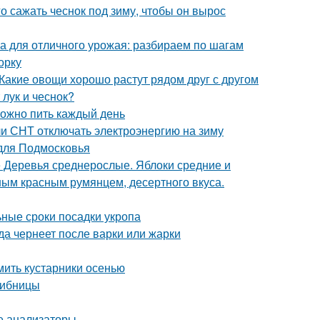
го сажать чеснок под зиму, чтобы он вырос
ка для отличного урожая: разбираем по шагам
орку
Какие овощи хорошо растут рядом друг с другом
 лук и чеснок?
можно пить каждый день
ли СНТ отключать электроэнергию на зиму
 для Подмосковья
е Деревья среднерослые. Яблоки средние и
ным красным румянцем, десертного вкуса.
ьные сроки посадки укропа
да чернеет после варки или жарки
ить кустарники осенью
рибницы
ые анализаторы