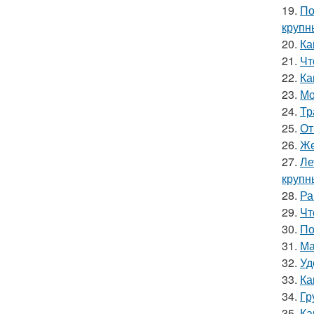
19.
По
крупн
20.
Ка
21.
Чт
22.
Ка
23.
Мо
24.
Тр
25.
От
26.
Же
27.
Ле
крупн
28.
Ра
29.
Чт
30.
По
31.
Ма
32.
Уд
33.
Ка
34.
Гр
35.
Ка