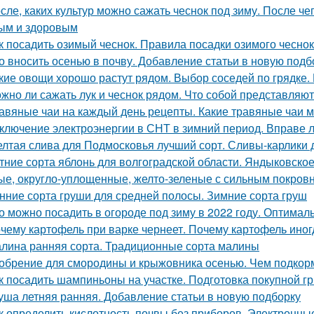
сле, каких культур можно сажать чеснок под зиму. После че
ым и здоровым
к посадить озимый чеснок. Правила посадки озимого чесно
о вносить осенью в почву. Добавление статьи в новую подб
кие овощи хорошо растут рядом. Выбор соседей по грядке. 
жно ли сажать лук и чеснок рядом. Что собой представляют
авяные чаи на каждый день рецепты. Какие травяные чаи 
ключение электроэнергии в СНТ в зимний период. Вправе 
лтая слива для Подмосковья лучший сорт. Сливы-карлики
тние сорта яблонь для волгоградской области. Яндыковско
ые, округло-уплощенные, желто-зеленые с сильным покров
нние сорта груши для средней полосы. Зимние сорта груш
о можно посадить в огороде под зиму в 2022 году. Оптимал
чему картофель при варке чернеет. Почему картофель иног
лина ранняя сорта. Традиционные сорта малины
обрение для смородины и крыжовника осенью. Чем подкорм
к посадить шампиньоны на участке. Подготовка покупной г
уша летняя ранняя. Добавление статьи в новую подборку
к определить кислотность почвы без приборов. Электронн