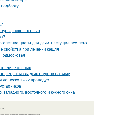
ю подборку
ь?
 кустарников осенью
за?
голетние цветы для дачи, цветущие все лето
ые свойства при лечении кашля
 Подмосковья
 теплице осенью
ые рецепты сладких огурцов на зиму
я до нескольких процедур
кустарников
, западного, восточного и южного окна
язь
решено при указании обратной гиперссылки.