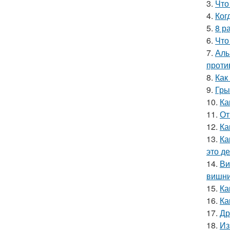
3.
Что
4.
Ког
5.
8 р
6.
Что
7.
Алы
проти
8.
Как
9.
Гры
10.
Ка
11.
От
12.
Ка
13.
Ка
это д
14.
Ви
вишн
15.
Ка
16.
Ка
17.
Др
18.
Из