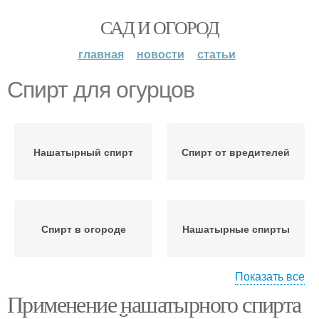
САД И ОГОРОД
главная
новости
статьи
Спирт для огурцов
Нашатырный спирт
Спирт от вредителей
Спирт в огороде
Нашатырные спирты
Показать все
Применение нашатырного спирта
Спирт для плодовых
Спирт для растений
деревьев