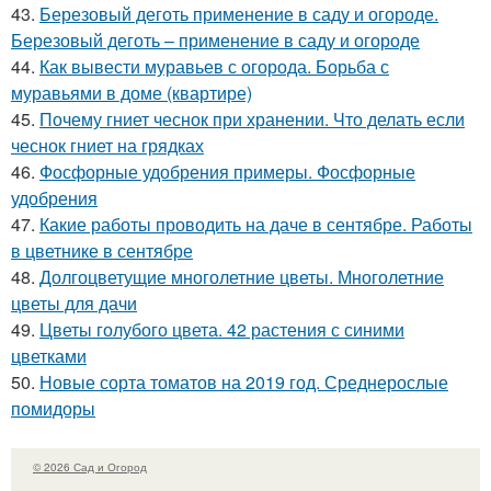
43.
Березовый деготь применение в саду и огороде.
Березовый деготь – применение в саду и огороде
44.
Как вывести муравьев с огорода. Борьба с
муравьями в доме (квартире)
45.
Почему гниет чеснок при хранении. Что делать если
чеснок гниет на грядках
46.
Фосфорные удобрения примеры. Фосфорные
удобрения
47.
Какие работы проводить на даче в сентябре. Работы
в цветнике в сентябре
48.
Долгоцветущие многолетние цветы. Многолетние
цветы для дачи
49.
Цветы голубого цвета. 42 растения с синими
цветками
50.
Новые сорта томатов на 2019 год. Среднерослые
помидоры
© 2026 Сад и Огород