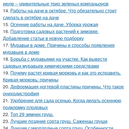
июле – удивительные трио зеленых компаньонов
14.
Работы на даче в октябре. Что обязательно стоит
сделать в октябре на даче
15.
Осенние работы на даче. Уборка урожая
16.
Подготовка садовых растений к зимовке.
Добавление статьи в новую подборку
17.
Муравьи в доме. Причины и способы появления
муравьев в доме
18.
Борьба с муравьями на участке. Как вывести
садовых муравьев химическими средствами
19.
Почему растет кривая морковь и как это исправить.
Кривая морковь: причины
20.
Деформация ногтевой пластины причины. Что такое
ониходистрофия
21.
Удобрение для сада осенью. Когда делать осеннюю
подкормку плодовых
22.
Топ 29 зимних груш.
23.
Лучшие поздние сорта груш. Саженцы груши
24.
Лучшие самоплодные сорта груш. Особенности