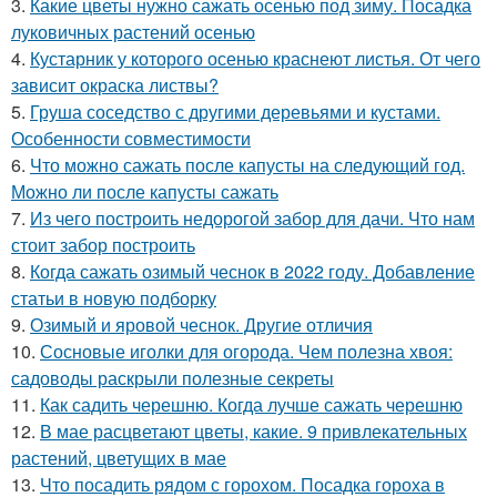
3.
Какие цветы нужно сажать осенью под зиму. Посадка
луковичных растений осенью
4.
Кустарник у которого осенью краснеют листья. От чего
зависит окраска листвы?
5.
Груша соседство с другими деревьями и кустами.
Особенности совместимости
6.
Что можно сажать после капусты на следующий год.
Можно ли после капусты сажать
7.
Из чего построить недорогой забор для дачи. Что нам
стоит забор построить
8.
Когда сажать озимый чеснок в 2022 году. Добавление
статьи в новую подборку
9.
Озимый и яровой чеснок. Другие отличия
10.
Сосновые иголки для огорода. Чем полезна хвоя:
садоводы раскрыли полезные секреты
11.
Как садить черешню. Когда лучше сажать черешню
12.
В мае расцветают цветы, какие. 9 привлекательных
растений, цветущих в мае
13.
Что посадить рядом с горохом. Посадка гороха в