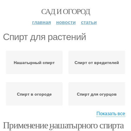
САД И ОГОРОД
главная
новости
статьи
Спирт для растений
Нашатырный спирт
Спирт от вредителей
Спирт в огороде
Спирт для огурцов
Показать все
Применение нашатырного спирта
Спирт для плодовых
Нашатырные спирты
деревьев