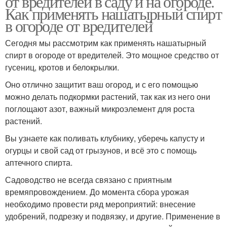
от вредителей в саду и на огороде.
Как применять нашатырный спирт
в огороде от вредителей
Удобрение для
Сегодня мы рассмотрим как применять нашатырный
Спирт для сада
растений
спирт в огороде от вредителей. Это мощное средство от
гусениц, кротов и белокрылки.
Оно отлично защитит ваш огород, и с его помощью
можно делать подкормки растений, так как из него они
Спирт для цветов
поглощают азот, важный микроэлемент для роста
растений.
Вы узнаете как поливать клубнику, уберечь капусту и
огурцы и свой сад от грызунов, и всё это с помощь
аптечного спирта.
Садоводство не всегда связано с приятным
времяпровождением. До момента сбора урожая
необходимо провести ряд мероприятий: внесение
удобрений, подрезку и подвязку, и другие. Применение в