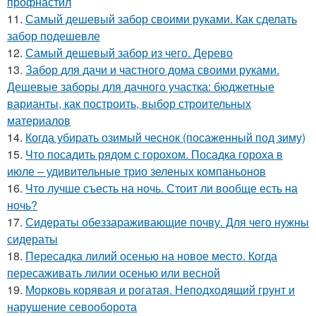
профнастил
11.
Самый дешевый забор своими руками. Как сделать
забор подешевле
12.
Самый дешевый забор из чего. Дерево
13.
Забор для дачи и частного дома своими руками.
Дешевые заборы для дачного участка: бюджетные
варианты, как построить, выбор строительных
материалов
14.
Когда убирать озимый чеснок (посаженный под зиму)
15.
Что посадить рядом с горохом. Посадка гороха в
июле – удивительные трио зеленых компаньонов
16.
Что лучше съесть на ночь. Стоит ли вообще есть на
ночь?
17.
Сидераты обеззараживающие почву. Для чего нужны
сидераты
18.
Пересадка лилий осенью на новое место. Когда
пересаживать лилии осенью или весной
19.
Морковь корявая и рогатая. Неподходящий грунт и
нарушение севооборота