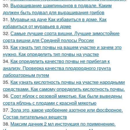
30.
Выращивание шампиньонов в подвале. Каким
должен быть подвал для выращивания грибов
31.
Муравьи на даче Как избавиться в доме. Как
избавиться от муравьев в доме
32.
Самые лучшие сорта вишни. Лучшие зимостойкие
сорта вишни для Средней полосы России
33.
Как узнать тип почвы на вашем участке и зачем это
нужно. Как определить тип почвы на участке
34.
Как определить качество почвы не прибегая к
анализу. Проверка качества плодородного грунта
лабораторным путем
35.
Как узнать кислотность почвы на участке народными
средствами. Как самому определить кислотность почвы.
36.
Сорт яблок с розовой мякотью. Как были выведены
сорта яблонь с плодами с красной мякотью
37.
Зола это, какое удобрение азотное или фосфорное.
Состав питательных веществ
38.
Максим дачник 2 мл инструкция по применению.