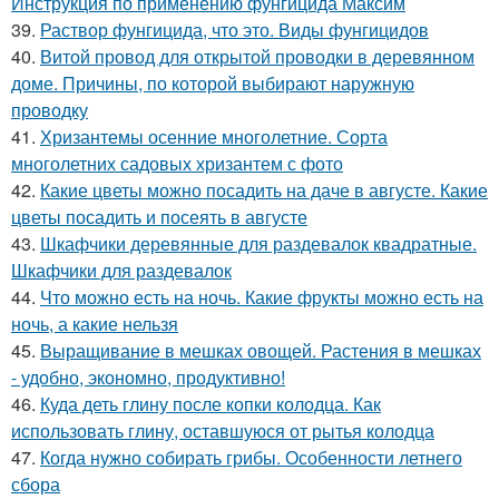
Инструкция по применению фунгицида Максим
39.
Раствор фунгицида, что это. Виды фунгицидов
40.
Витой провод для открытой проводки в деревянном
доме. Причины, по которой выбирают наружную
проводку
41.
Хризантемы осенние многолетние. Сорта
многолетних садовых хризантем с фото
42.
Какие цветы можно посадить на даче в августе. Какие
цветы посадить и посеять в августе
43.
Шкафчики деревянные для раздевалок квадратные.
Шкафчики для раздевалок
44.
Что можно есть на ночь. Какие фрукты можно есть на
ночь, а какие нельзя
45.
Выращивание в мешках овощей. Растения в мешках
- удобно, экономно, продуктивно!
46.
Куда деть глину после копки колодца. Как
использовать глину, оставшуюся от рытья колодца
47.
Когда нужно собирать грибы. Особенности летнего
сбора