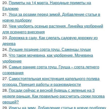
20.
Приметы на 14 марта. Народные приметы на
Евдокию
21.
Уход за розами перед зимой. Добавление статьи в
новую подборку
22.
Чем удобрять осенью растения. Линейка удобрений
для осеннего внесения
23.
Дорожка в саду. Как сделать садовую дорожку из
дерева
24.
Лучшие поздние сорта груш. Саженцы груши
25.
Что такое мочевина, как удобрение. Мочевина
удобрение
26.
Самые ранние сорта груш. Груша – сорта летнего
созревания
27.
Самостоятельная конструкция капельного полива
огорода. Принцип работы и разновидности
28.
Посади сейчас и весной будешь с зеленью на 3
недели раньше. Как правильно рассчитать сроки посева
овощей?
29.
Ирисы на зиму. Добавление статьи в новую подборку