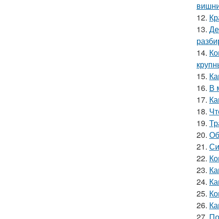
вишн
12.
Кр
13.
Де
разби
14.
Ко
круп
15.
Ка
16.
В 
17.
Ка
18.
Чт
19.
Тр
20.
Об
21.
Си
22.
Ко
23.
Ка
24.
Ка
25.
Ко
26.
Ка
27.
По