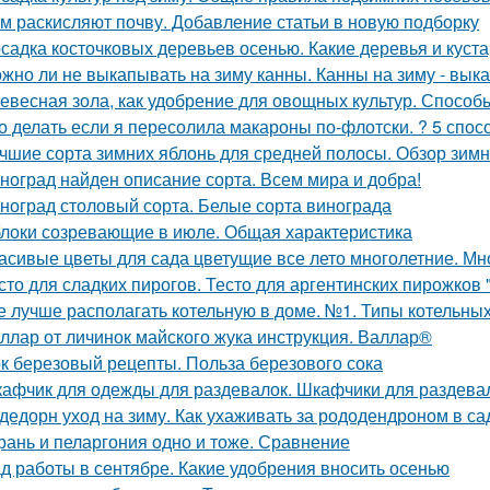
м раскисляют почву. Добавление статьи в новую подборку
садка косточковых деревьев осенью. Какие деревья и куст
жно ли не выкапывать на зиму канны. Канны на зиму - вык
евесная зола, как удобрение для овощных культур. Спосо
о делать если я пересолила макароны по-флотски. ? 5 спосо
чшие сорта зимних яблонь для средней полосы. Обзор зимн
ноград найден описание сорта. Всем мира и добра!
ноград столовый сорта. Белые сорта винограда
локи созревающие в июле. Общая характеристика
асивые цветы для сада цветущие все лето многолетние. Мно
сто для сладких пирогов. Тесто для аргентинских пирожков
е лучше располагать котельную в доме. №1. Типы котельн
ллар от личинок майского жука инструкция. Валлар®
к березовый рецепты. Польза березового сока
афчик для одежды для раздевалок. Шкафчики для раздева
дедорн уход на зиму. Как ухаживать за рододендроном в са
рань и пеларгония одно и тоже. Сравнение
д работы в сентябре. Какие удобрения вносить осенью