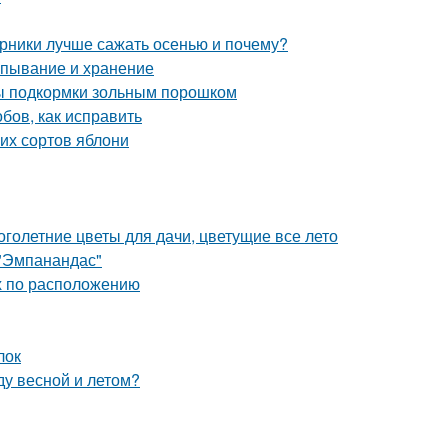
арники лучше сажать осенью и почему?
апывание и хранение
бы подкормки зольным порошком
бов, как исправить
их сортов яблони
голетние цветы для дачи, цветущие все лето
 "Эмпанандас"
ых по расположению
лок
ду весной и летом?