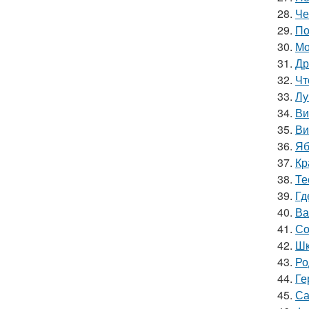
28.
Че
29.
По
30.
Мо
31.
Др
32.
Чт
33.
Лу
34.
Ви
35.
Ви
36.
Яб
37.
Кр
38.
Те
39.
Гд
40.
Ва
41.
Со
42.
Шк
43.
Ро
44.
Ге
45.
Са