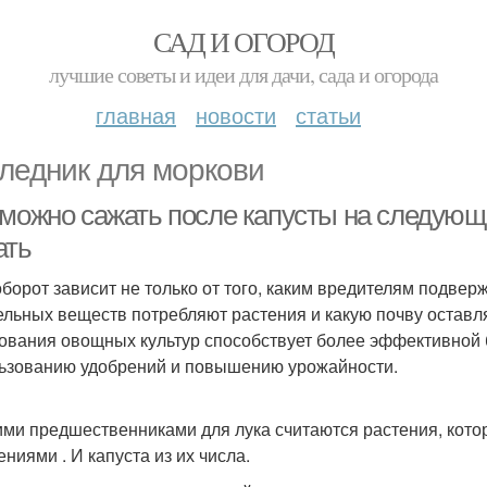
САД И ОГОРОД
лучшие советы и идеи для дачи, сада и огорода
главная
новости
статьи
ледник для моркови
 можно сажать после капусты на следующ
ать
борот зависит не только от того, каким вредителям подверж
ельных веществ потребляют растения и какую почву оставл
ования овощных культур способствует более эффективной 
ьзованию удобрений и повышению урожайности.
ми предшественниками для лука считаются растения, кот
ниями . И капуста из их числа.