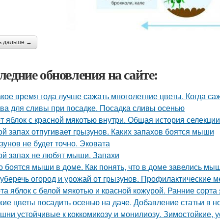
ь дальше →
ледние обновления на сайте:
акое время года лучше сажать многолетние цветы. Когда са
ва для сливы при посадке. Посадка сливы осенью
т яблок с красной мякотью внутри. Общая история селекци
ой запах отпугивает грызунов. Каких запахов боятся мыши
зунов не будет точно. Эковата
ой запах не любят мыши. Запахи
о боятся мыши в доме. Как понять, что в доме завелись мы
 уберечь огород и урожай от грызунов. Профилактические м
та яблок с белой мякотью и красной кожурой. Ранние сорта
кие цветы посадить осенью на даче. Добавление статьи в 
шни устойчивые к коккомикозу и монилиозу. Зимостойкие,