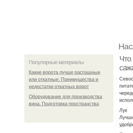
Нас
Что
Популярные материалы
саж
Какие ворота лучше распашные
Севоо
или откатные. Преимущества и
питат
недостатки откатных ворот
черед
Оборудование для производства
испол
вина. Подготовка пространства
Лук
Лучши
удобре