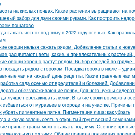
и
асота на кислых почвах. Какие растения выращивают на по
шевый забор для дачи своими руками. Как построить недор
раем пошагово
гда сажать чеснок под зиму в 2022 году осенью. Как правил
ным
кие овощи нельзя сажать рядом. Добавление статьи в нову
мае расцветают цветы, какие. 9 привлекательных растений,
кие овощи хорошо растут рядом. Выбор соседей по грядке. 
о посадить рядом с горохом. Посадка гороха в июле – уди
авяные чаи на каждый день рецепты. Какие травяные чаи 
работка сада осенью от вредителей и болезней. Добавлени
дераты обеззараживающие почву. Для чего нужны сидера
гда лучше пересаживать лилии. В какие сроки возможна ос
к избавиться от муравьев в огороде и на участке. Причины
к убрать пигментные пятна. Пигментация лица: как убрать
гда и какую зелень сеять в открытый грунт весной семенами
кие пряные травы можно сажать под зиму. Осенние пряные
садка культур под зиму. Общие правила подзимних посево