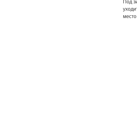
Под з
уходи
место