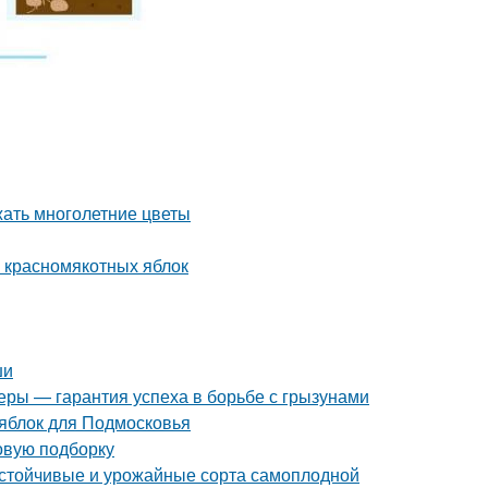
жать многолетние цветы
и красномякотных яблок
ши
еры — гарантия успеха в борьбе с грызунами
 яблок для Подмосковья
новую подборку
 устойчивые и урожайные сорта самоплодной