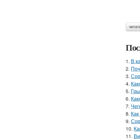
читат
Пос
1.
В к
2.
Поч
3.
Сор
4.
Как
5.
Гры
6.
Как
7.
Чег
8.
Как
9.
Сор
10.
Ка
11.
Ви