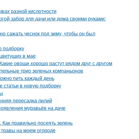
чвах разной кислотности
огой забор для дачи или дома своими руками:
ьно сажать чеснок под зиму, чтобы он был
ю подборку
 цветущих в мае
Какие овощи хорошо растут рядом друг с другом
вительные трио зеленых компаньонов
можно пить каждый день
е статьи в новую подборку
ты
енняя пересадка лилий
 появления муравьёв на даче
. Как правильно посеять зелень
 травы на моем огороде
в