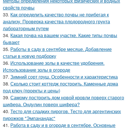
Методы определения некоторых физических и водных
свойств почвы
33.
Как определить качество почвы не прибегая к
анализу. Проверка качества плодородного грунта
лабораторным путем
34.
Какая почва на вашем участке. Какие типы почвы
бывают
35.
Работы в саду в сентябре месяце. Добавление
статьи в новую подборку
36.
Использование золы в качестве удобрения.
Использование золы в огороде
37.
Зимний сорт груш. Особенности и характеристика
38.
Сколько стоит коттедж построить. Каменные дома
под ключ (проекты и цены)
39.
Самому построить дом новой кровли поверх старого
шифера. Ондулин поверх шифера?
40.
Тесто для сладких пирогов. Тесто для аргентинских
пирожков "Эмпанандас"
41.
Работа в саду и в огороде в сентябре. Основные