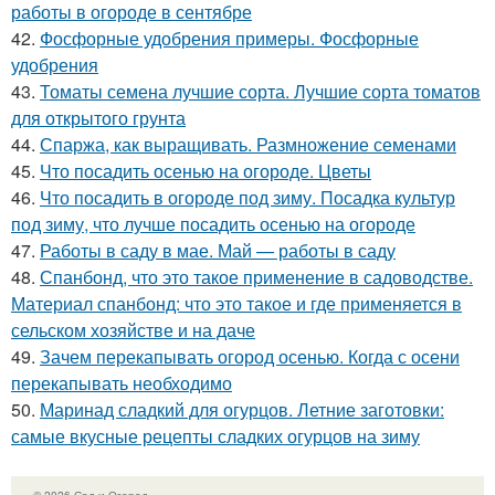
работы в огороде в сентябре
42.
Фосфорные удобрения примеры. Фосфорные
удобрения
43.
Томаты семена лучшие сорта. Лучшие сорта томатов
для открытого грунта
44.
Спаржа, как выращивать. Размножение семенами
45.
Что посадить осенью на огороде. Цветы
46.
Что посадить в огороде под зиму. Посадка культур
под зиму, что лучше посадить осенью на огороде
47.
Работы в саду в мае. Май — работы в саду
48.
Спанбонд, что это такое применение в садоводстве.
Материал спанбонд: что это такое и где применяется в
сельском хозяйстве и на даче
49.
Зачем перекапывать огород осенью. Когда с осени
перекапывать необходимо
50.
Маринад сладкий для огурцов. Летние заготовки:
самые вкусные рецепты сладких огурцов на зиму