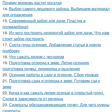
Почему морковь растет рогатая
14.
Выбор самого дешевого забора. Выбираем материал
для ограждения
15.
Современный забор для дачи. Пластик и
поликарбонат
16.
Из чего построить недорогой забор для дачи. Что нам
стоит забор построить
17.
Сорта груш осенние. Добавление статьи в новую
подборку
18.
Что сажать рядом с чесноком
19.
Подготовка огорода к зиме. Летне-осенняя
подготовка почвы: перекопка и рыхление
20.
Осенние работы в саду и огороде. Сбор урожая
21.
Подготовка сада и огорода к зиме. Готовим сад к
зиме
22.
Когда и как сажать лилии осенью в открытый грунт.
Сроки в зависимости от региона
23.
Сидераты обеззараживающие почву. Для чего нужны
сидераты