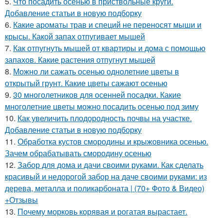
5.
Что посадить осенью в приствольные круги.
Добавление статьи в новую подборку
6.
Какие ароматы трав и специй не переносят мыши и
крысы. Какой запах отпугивает мышей
7.
Как отпугнуть мышей от квартиры и дома с помощью
запахов. Какие растения отпугнут мышей
8.
Можно ли сажать осенью однолетние цветы в
открытый грунт. Какие цветы сажают осенью
9.
30 многолетников для осенней посадки. Какие
многолетние цветы можно посадить осенью под зиму
10.
Как увеличить плодородность почвы на участке.
Добавление статьи в новую подборку
11.
Обработка кустов смородины и крыжовника осенью.
Зачем обрабатывать смородину осенью
12.
Забор для дома и дачи своими руками. Как сделать
красивый и недорогой забор на даче своими руками: из
дерева, металла и поликарбоната | (70+ Фото & Видео)
+Отзывы
13.
Почему морковь корявая и рогатая вырастает.