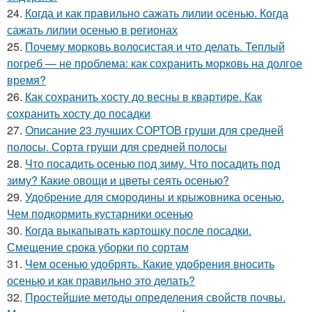
24.
Когда и как правильно сажать лилии осенью. Когда
сажать лилии осенью в регионах
25.
Почему морковь волосистая и что делать. Теплый
погреб — не проблема: как сохранить морковь на долгое
время?
26.
Как сохранить хосту до весны в квартире. Как
сохранить хосту до посадки
27.
Описание 23 лучших СОРТОВ груши для средней
полосы. Сорта груши для средней полосы
28.
Что посадить осенью под зиму. Что посадить под
зиму? Какие овощи и цветы сеять осенью?
29.
Удобрение для смородины и крыжовника осенью.
Чем подкормить кустарники осенью
30.
Когда выкапывать картошку после посадки.
Смещение срока уборки по сортам
31.
Чем осенью удобрять. Какие удобрения вносить
осенью и как правильно это делать?
32.
Простейшие методы определения свойств почвы.