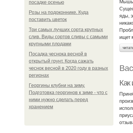
Мышь,
посадке осенью
Сущес
Розы на подоконнике. Куда
яды, 
поставить цветок
никак
Пробл
Три самых лучших сорта крупных
ищет 
слив. Виды сортов сливы с самыми
крупными плодами
читат
Посадка чеснока весной в
открытый грунт. Когда сажать
Вас
чеснок весной в 2020 году в разных
регионах
Как 
Георгины клубни на зиму.
Подготовка георгинов к зиме - что с
Приня
ними нужно сделать перед
произ
хранением
испол
приус
отзыв