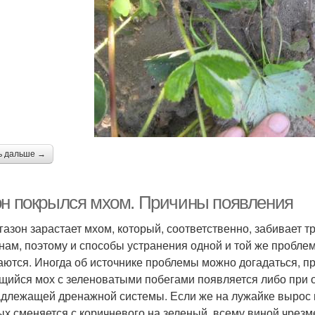
ь дальше →
он покрылся мхом. Причины появления
 газон зарастает мхом, который, соответственно, забивает т
нам, поэтому и способы устранения одной и той же пробле
аются. Иногда об источнике проблемы можно догадаться, пр
щийся мох с зеленоватыми побегами появляется либо при о
адлежащей дренажной системы. Если же на лужайке вырос 
ых сменяется с коричневого на зеленый, всему виной чрезме