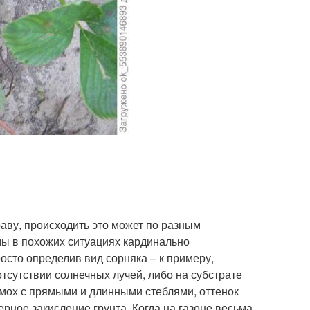
раву, происходить это может по разным
мы в похожих ситуациях кардинально
осто определив вид сорняка – к примеру,
тсутствии солнечных лучей, либо на субстрате
мох с прямыми и длинными стеблями, оттенок
рное закисление грунта. Когда на газоне весьма