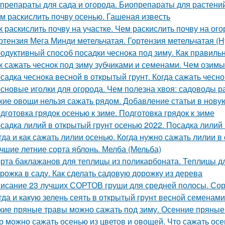
препараты для сада и огорода. Биопрепараты для растений,
м раскислить почву осенью. Гашеная известь
к раскислить почву на участке. Чем раскислить почву на ог
ртензия Мега Минди метельчатая. Гортензия метельчатая (Hy
одуктивный способ посадки чеснока под зиму. Как правильн
к сажать чеснок под зиму зубчиками и семенами. Чем озимы
садка чеснока весной в открытый грунт. Когда сажать чесно
сновые иголки для огорода. Чем полезна хвоя: садоводы 
кие овощи нельзя сажать рядом. Добавление статьи в нову
дготовка грядок осенью к зиме. Подготовка грядок к зиме
садка лилий в открытый грунт осенью 2022. Посадка лилий 
гда и как сажать лилии осенью. Когда нужно сажать лилии в
чшие летние сорта яблонь. Мелба (Мельба)
рта баклажанов для теплицы из поликарбоната. Теплицы д
рожка в саду. Как сделать садовую дорожку из дерева
исание 23 лучших СОРТОВ груши для средней полосы. Сор
гда и какую зелень сеять в открытый грунт весной семенами
кие пряные травы можно сажать под зиму. Осенние пряные
о можно сажать осенью из цветов и овощей. Что сажать осе