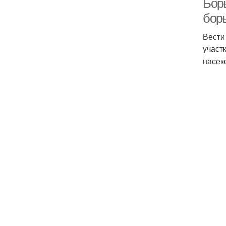
Бор
бор
Вести
участ
насек