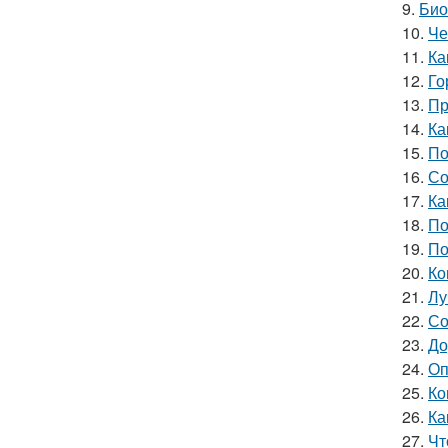
9.
Био
10.
Че
11.
Ка
12.
Го
13.
Пр
14.
Ка
15.
По
16.
Со
17.
Ка
18.
По
19.
По
20.
Ко
21.
Лу
22.
Со
23.
До
24.
Оп
25.
Ко
26.
Ка
27.
Чт