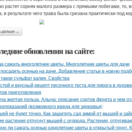
но растет сорняк малого размера с прямыми побегами, то, 
а, в результате чего трава была срезана практически под ко
ь дальше →
ледние обновления на сайте:
да сажать многолетние цветы. Многолетние цветы для дачи
 посадить осенью на даче. Добавление статьи в новую подб
 такое сульфат калия. Свойства
стой и вкусный рецепт песочного теста для пирога в духовк
тов приготовления
ча желтая польза. Алыча: описание сортов фрукта и чем от
вопоказаний (возможного вреда для здоровья)
ей не будет точно. Как защитить сад зимой от мышей и зай
ие растения отпугнут мышей с огорода. Растения, отпуги
но ли сажать осенью однолетние цветы в открытый грунт. 