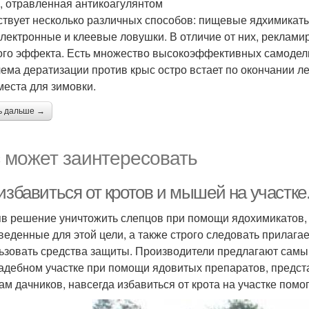
 отравленная антикоагулянтом
твует несколько различных способов: пищевые ядхимикаты 
электронные и клеевые ловушки. В отличие от них, реклам
ого эффекта. Есть множество высокоэффективных самодел
ема дератизации против крыс остро встает по окончании л
места для зимовки.
ь дальше →
 может заинтересовать
избавиться от кротов и мышей на участке
в решение уничтожить слепцов при помощи ядохимикатов,
веденные для этой цели, а также строго следовать прилага
ьзовать средства защиты. Производители предлагают самы
адебном участке при помощи ядовитых препаратов, предст
ам дачников, навсегда избавиться от крота на участке пом