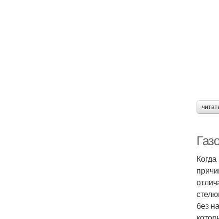
читат
Газ
Когда
причи
отлич
стелю
без н
котор