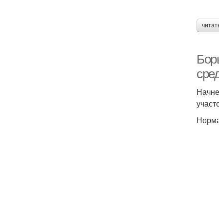
читат
Бор
сре
Начне
участ
Норма