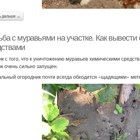
ь дальше →
ьба с муравьями на участке. Как вывест
дствами
м с того, что к уничтожению муравьев химическими средства
ок очень сильно запущен.
льный огородник почти всегда обходится «щадящими» мет