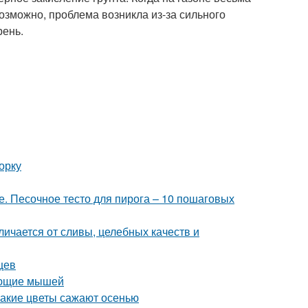
возможно, проблема возникла из-за сильного
рень.
орку
е. Песочное тесто для пирога – 10 пошаговых
личается от сливы, целебных качеств и
цев
вающие мышей
Какие цветы сажают осенью