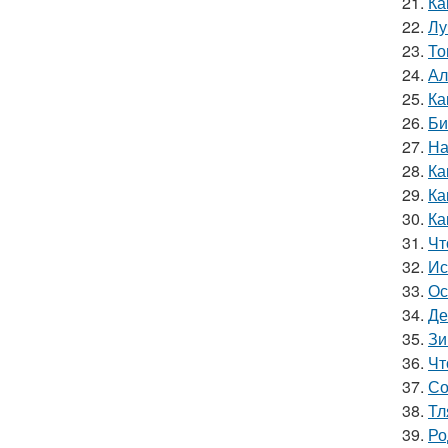
21.
Ка
22.
Лу
23.
То
24.
Ал
25.
Ка
26.
Би
27.
На
28.
Ка
29.
Ка
30.
Ка
31.
Чт
32.
Ис
33.
Ос
34.
Де
35.
Зи
36.
Чт
37.
Со
38.
Тл
39.
Ро