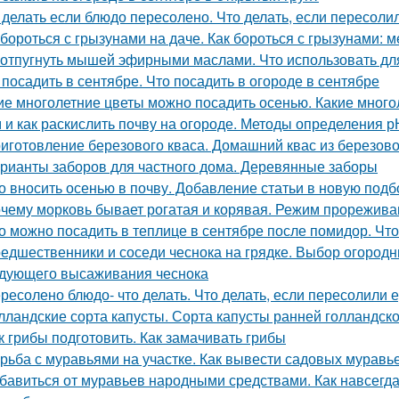
 делать если блюдо пересолено. Что делать, если пересоли
 бороться с грызунами на даче. Как бороться с грызунами:
 отпугнуть мышей эфирными маслами. Что использовать д
 посадить в сентябре. Что посадить в огороде в сентябре
ие многолетние цветы можно посадить осенью. Какие много
 и как раскислить почву на огороде. Методы определения р
иготовление березового кваса. Домашний квас из березово
рианты заборов для частного дома. Деревянные заборы
о вносить осенью в почву. Добавление статьи в новую подб
чему морковь бывает рогатая и корявая. Режим прорежива
о можно посадить в теплице в сентябре после помидор. Чт
едшественники и соседи чеснока на грядке. Выбор огород
дующего высаживания чеснока
ресолено блюдо- что делать. Что делать, если пересолили 
лландские сорта капусты. Сорта капусты ранней голландск
к грибы подготовить. Как замачивать грибы
рьба с муравьями на участке. Как вывести садовых мурав
бавиться от муравьев народными средствами. Как навсегда