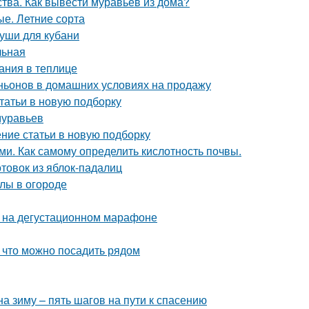
ства. Как вывести муравьев из дома?
е. Летние сорта
руши для кубани
льная
ания в теплице
ьонов в домашних условиях на продажу
статьи в новую подборку
муравьев
ение статьи в новую подборку
ми. Как самому определить кислотность почвы.
отовок из яблок-падалиц
лы в огороде
к на дегустационном марафоне
, что можно посадить рядом
а зиму – пять шагов на пути к спасению