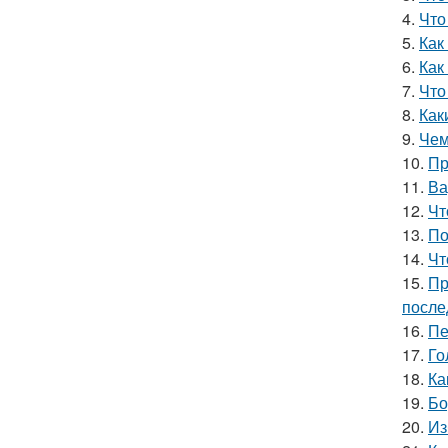
4.
Что
5.
Как
6.
Как
7.
Что
8.
Как
9.
Чем
10.
Пр
11.
Ва
12.
Чт
13.
По
14.
Чт
15.
Пр
после
16.
Пе
17.
Го
18.
Ка
19.
Бо
20.
Из