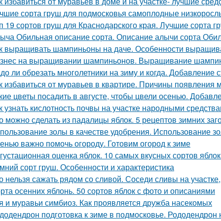
к избавиться от муравьев в доме и на участке- лучшие сред
чшие сорта груш для подмосковья самоплодные низкорослы
п 19 сортов груш для Краснодарского края. Лучшие сорта г
ыча Обильная описание сорта. Описание алычи сорта Оби
к выращивать шампиньоны на даче. Особенности выращив
знес на выращивании шампиньонов. Выращивание шампин
до ли обрезать многолетники на зиму и когда. Добавление 
к избавиться от муравьев в квартире. Причины появления 
кие цветы посадить в августе, чтобы цвели осенью. Добавл
к узнать кислотность почвы на участке народными средства
о можно сделать из падалицы яблок. 5 рецептов зимних заг
пользование золы в качестве удобрения. Использование зо
енью важно помочь огороду. Готовим огород к зиме
густационная оценка яблок. 10 самых вкусных сортов ябло
мний сорт груш. Особенности и характеристика
о нельзя сажать рядом со сливой. Соседи сливы на участке
рта осенних яблонь. 50 сортов яблок с фото и описаниями
я и муравьи симбиоз. Как проявляется дружба насекомых
додендрон подготовка к зиме в подмосковье. Рододендрон н