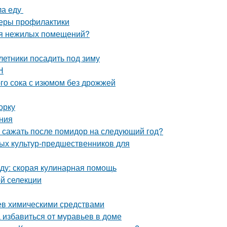
ла еду
 меры профилактики
ля нежилых помещений?
летники посадить под зиму
Н
го сока с изюмом без дрожжей
орку
ния
о сажать после помидор на следующий год?
ных культур-предшественников для
еду: скорая кулинарная помощь
ой селекции
ьев химическими средствами
 избавиться от муравьев в доме