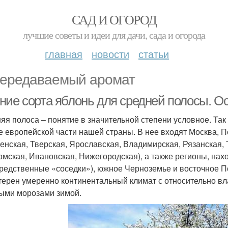
САД И ОГОРОД
лучшие советы и идеи для дачи, сада и огорода
главная
новости
статьи
ередаваемый аромат
ние сорта яблонь для средней полосы. О
яя полоса – понятие в значительной степени условное. Та
е европейской части нашей страны. В нее входят Москва, 
енская, Тверская, Ярославская, Владимирская, Рязанская, 
омская, Ивановская, Нижегородская), а также регионы, нах
редственные «соседки»), южное Черноземье и восточное П
терен умеренно континентальный климат с относительно вл
ыми морозами зимой.