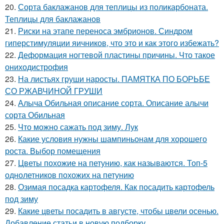
20.
Сорта баклажанов для теплицы из поликарбоната.
Теплицы для баклажанов
21.
Риски на этапе переноса эмбрионов. Синдром
гиперстимуляции яичников, что это и как этого избежать?
22.
Деформация ногтевой пластины причины. Что такое
ониходистрофия
23.
На листьях груши наросты. ПАМЯТКА ПО БОРЬБЕ
СО РЖАВЧИНОЙ ГРУШИ
24.
Алыча Обильная описание сорта. Описание алычи
сорта Обильная
25.
Что можно сажать под зиму. Лук
26.
Какие условия нужны шампиньонам для хорошего
роста. Выбор помещения
27.
Цветы похожие на петунию, как называются. Топ-5
однолетников похожих на петунию
28.
Озимая посадка картофеля. Как посадить картофель
под зиму
29.
Какие цветы посадить в августе, чтобы цвели осенью.
Добавление статьи в новую подборку