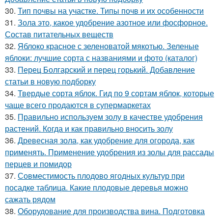
30.
Тип почвы на участке. Типы почв и их особенности
31.
Зола это, какое удобрение азотное или фосфорное.
Состав питательных веществ
32.
Яблоко красное с зеленоватой мякотью. Зеленые
яблоки: лучшие сорта с названиями и фото (каталог)
33.
Перец Болгарский и перец горький. Добавление
статьи в новую подборку
34.
Твердые сорта яблок. Гид по 9 сортам яблок, которые
чаще всего продаются в супермаркетах
35.
Правильно используем золу в качестве удобрения
растений. Когда и как правильно вносить золу
36.
Древесная зола, как удобрение для огорода, как
применять. Применение удобрения из золы для рассады
перцев и помидор
37.
Совместимость плодово ягодных культур при
посадке таблица. Какие плодовые деревья можно
сажать рядом
38.
Оборудование для производства вина. Подготовка