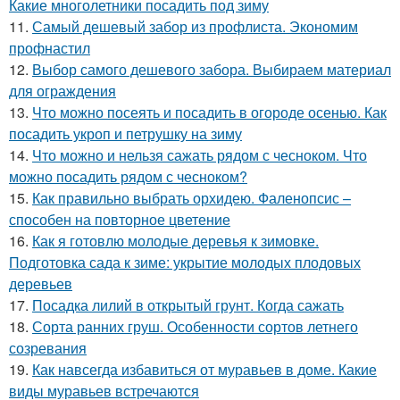
Какие многолетники посадить под зиму
11.
Самый дешевый забор из профлиста. Экономим
профнастил
12.
Выбор самого дешевого забора. Выбираем материал
для ограждения
13.
Что можно посеять и посадить в огороде осенью. Как
посадить укроп и петрушку на зиму
14.
Что можно и нельзя сажать рядом с чесноком. Что
можно посадить рядом с чесноком?
15.
Как правильно выбрать орхидею. Фаленопсис –
способен на повторное цветение
16.
Как я готовлю молодые деревья к зимовке.
Подготовка сада к зиме: укрытие молодых плодовых
деревьев
17.
Посадка лилий в открытый грунт. Когда сажать
18.
Сорта ранних груш. Особенности сортов летнего
созревания
19.
Как навсегда избавиться от муравьев в доме. Какие
виды муравьев встречаются