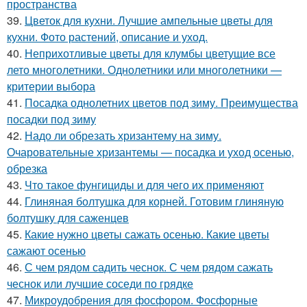
пространства
39.
Цветок для кухни. Лучшие ампельные цветы для
кухни. Фото растений, описание и уход.
40.
Неприхотливые цветы для клумбы цветущие все
лето многолетники. Однолетники или многолетники —
критерии выбора
41.
Посадка однолетних цветов под зиму. Преимущества
посадки под зиму
42.
Надо ли обрезать хризантему на зиму.
Очаровательные хризантемы — посадка и уход осенью,
обрезка
43.
Что такое фунгициды и для чего их применяют
44.
Глиняная болтушка для корней. Готовим глиняную
болтушку для саженцев
45.
Какие нужно цветы сажать осенью. Какие цветы
сажают осенью
46.
С чем рядом садить чеснок. С чем рядом сажать
чеснок или лучшие соседи по грядке
47.
Микроудобрения для фосфором. Фосфорные