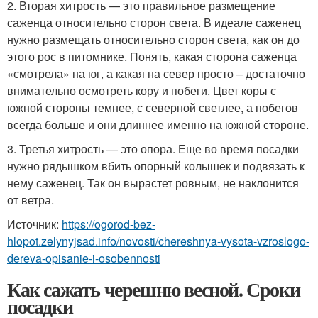
2. Вторая хитрость — это правильное размещение
саженца относительно сторон света. В идеале саженец
нужно размещать относительно сторон света, как он до
этого рос в питомнике. Понять, какая сторона саженца
«смотрела» на юг, а какая на север просто – достаточно
внимательно осмотреть кору и побеги. Цвет коры с
южной стороны темнее, с северной светлее, а побегов
всегда больше и они длиннее именно на южной стороне.
3. Третья хитрость — это опора. Еще во время посадки
нужно рядышком вбить опорный колышек и подвязать к
нему саженец. Так он вырастет ровным, не наклонится
от ветра.
Источник:
https://ogorod-bez-
hlopot.zelynyjsad.info/novosti/chereshnya-vysota-vzroslogo-
dereva-opisanie-i-osobennosti
Как сажать черешню весной. Сроки
посадки