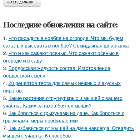
читать дальше →
Последние обновления на сайте:
1.
Что посадить в ноябре на огороде. Что мы будем
сажать и высевать в ноябре? Семидачная шпаргалка
2.
Что и как сажают осенью. Что сажают осенью в
огороде и в саду
3.
Бордосская жидкость состав. Изготовление
бордосской смеси
4.
20 рецептов теста для самых нежных и вкусных
пирогов.
5.
Какие растения отпугнут крыс и мышей с вашего
участка. Каких запахов боятся мыши?
6.
Как бороться с грызунами на даче. Как бороться с
грызунами: меры профилактики
7.
Как избавиться от мышей на даче навсегда. Отвадить
мышей с участка: 6 способов