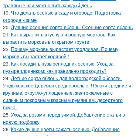
травяные чаи можно пить каждый день
19.
Что делать осенью в саду и огороде. Подготовка
огорода к зиме
20.
Лучшие осенние сорта яблонь. Осенние сорта яблонь
21.
Как вырастить вкусную и ровную морковь. Как
вырастить морковь в открытом грунте
22.
Почему морковь вырастает уродливая. Почему
морковь вырастает корявой?
23.
Как посадить пузыреплодник осенью. Уход за
пузыреплодником: как правильно проводить?
24.
Летние сорта яблонь для волгоградской области.
Яндыковское Деревья среднерослые. Яблоки средние и
крупные, округло-уплощенные, желто-зеленые с
сильным покровным красным румянцем, десертного
вкуса.
25.
Уход за розами перед зимой. Добавление статьи в
новую подборку
26.
Какие лучше цветы сажать осенью. Добавление