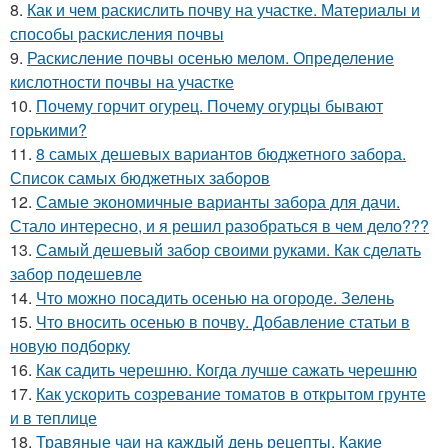
8.
Как и чем раскислить почву на участке. Материалы и
способы раскисления почвы
9.
Раскисление почвы осенью мелом. Определение
кислотности почвы на участке
10.
Почему горчит огурец. Почему огурцы бывают
горькими?
11.
8 самых дешевых вариантов бюджетного забора.
Список самых бюджетных заборов
12.
Самые экономичные варианты забора для дачи.
Стало интересно, и я решил разобраться в чем дело???
13.
Самый дешевый забор своими руками. Как сделать
забор подешевле
14.
Что можно посадить осенью на огороде. Зелень
15.
Что вносить осенью в почву. Добавление статьи в
новую подборку
16.
Как садить черешню. Когда лучше сажать черешню
17.
Как ускорить созревание томатов в открытом грунте
и в теплице
18.
Травяные чаи на каждый день рецепты. Какие