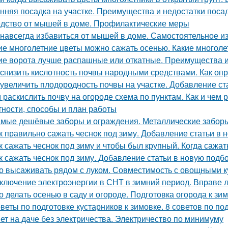
нняя посадка на участке. Преимущества и недостатки поса
дство от мышей в доме. Профилактические меры
 навсегда избавиться от мышей в доме. Самостоятельное 
ие многолетние цветы можно сажать осенью. Какие многоле
ие ворота лучше распашные или откатные. Преимущества и
 снизить кислотность почвы народными средствами. Как оп
 увеличить плодородность почвы на участке. Добавление ст
 раскислить почву на огороде схема по пунктам. Как и чем
тности, способы и план работы
мые дешёвые заборы и ограждения. Металлические забор
к правильно сажать чеснок под зиму. Добавление статьи в 
к сажать чеснок под зиму и чтобы был крупный. Когда сажа
к сажать чеснок под зиму. Добавление статьи в новую подб
о высаживать рядом с луком. Совместимость с овощными к
ключение электроэнергии в СНТ в зимний период. Вправе 
о делать осенью в саду и огороде. Подготовка огорода к зи
веты по подготовке кустарников к зимовке. 8 советов по под
ет на даче без электричества. Электричество по минимуму