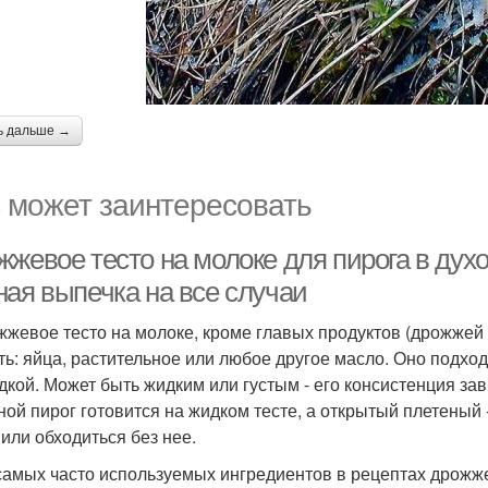
ь дальше →
 может заинтересовать
жевое тесто на молоке для пирога в духо
ная выпечка на все случаи
жжевое тесто на молоке, кроме главых продуктов (дрожжей и
ть: яйца, растительное или любое другое масло. Оно подходи
дкой. Может быть жидким или густым - его консистенция зав
ной пирог готовится на жидком тесте, а открытый плетеный
 или обходиться без нее.
самых часто используемых ингредиентов в рецептах дрожже