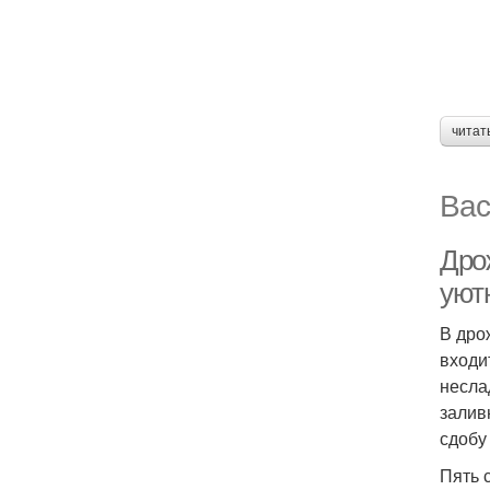
читат
Вас
Дрож
уют
В дро
входи
несла
залив
сдобу
Пять 