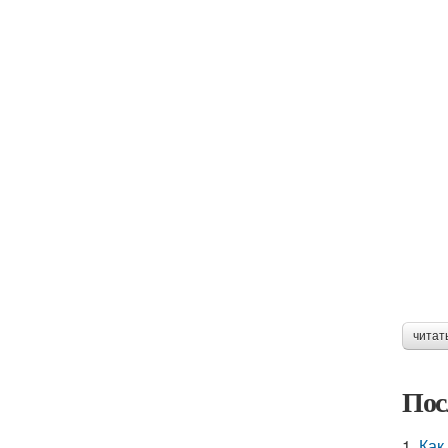
читат
Пос
1.
Как