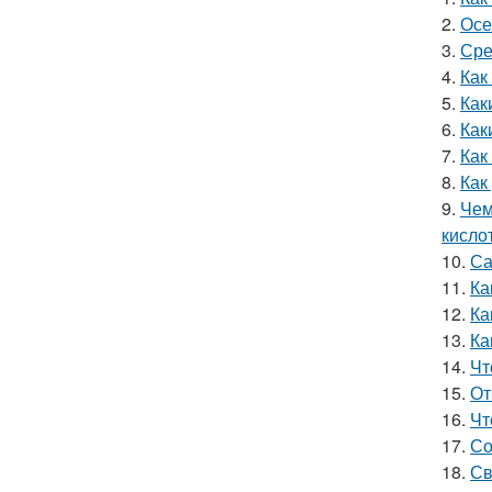
2.
Осе
3.
Сре
4.
Как
5.
Как
6.
Как
7.
Как
8.
Как
9.
Чем
кисло
10.
Са
11.
Ка
12.
Ка
13.
Ка
14.
Чт
15.
От
16.
Чт
17.
Со
18.
Св