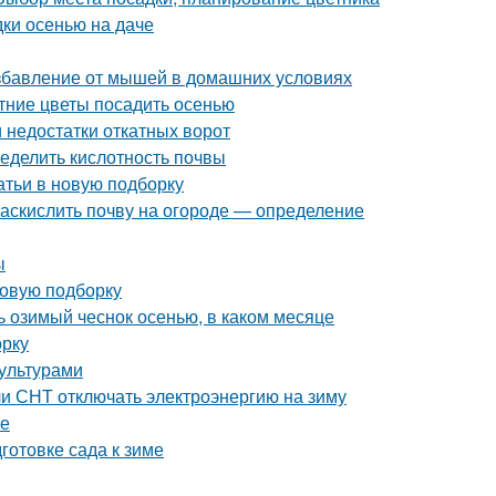
дки осенью на даче
избавление от мышей в домашних условиях
тние цветы посадить осенью
 недостатки откатных ворот
ределить кислотность почвы
атьи в новую подборку
 раскислить почву на огороде — определение
ы
новую подборку
ть озимый чеснок осенью, в каком месяце
орку
ультурами
ли СНТ отключать электроэнергию на зиму
ме
готовке сада к зиме