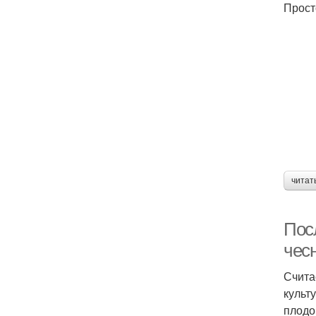
Прост
читат
Пос
чес
Счита
культ
плодо