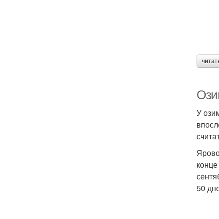
читат
Ози
У ози
впосл
счита
Ярово
конце
сентя
50 дн