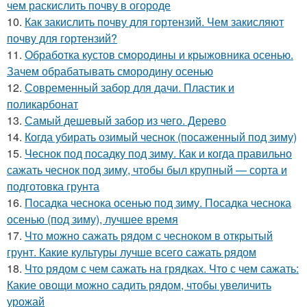
чем раскислить почву в огороде
10.
Как закислить почву для гортензий. Чем закисляют
почву для гортензий?
11.
Обработка кустов смородины и крыжовника осенью.
Зачем обрабатывать смородину осенью
12.
Современный забор для дачи. Пластик и
поликарбонат
13.
Самый дешевый забор из чего. Дерево
14.
Когда убирать озимый чеснок (посаженный под зиму)
15.
Чеснок под посадку под зиму. Как и когда правильно
сажать чеснок под зиму, чтобы был крупный — сорта и
подготовка грунта
16.
Посадка чеснока осенью под зиму. Посадка чеснока
осенью (под зиму), лучшее время
17.
Что можно сажать рядом с чесноком в открытый
грунт. Какие культуры лучше всего сажать рядом
18.
Что рядом с чем сажать на грядках. Что с чем сажать:
Какие овощи можно садить рядом, чтобы увеличить
урожай