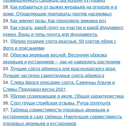
28.
Как избавиться от рыжих муравьев на огороде и в
доме. Отравляющие препараты против насекомых
29.
Как зимуют розы. Как проходила зимовка роз
30.
Как узнать, какой грунт на участке и какой фундамент
нужен. Виды и типы грунта для фундамента.
31.
Яблоки поздние сорта красные. 50 сортов яблок с
фото и описаниями
32.
Обрезка деревьев весной. Весенняя обрезка
деревьев и кустарников –, как не навредить растениям
33.
Лучшие сорта абрикоса для краснодарского края.
Лучшие частично самоплодные сорта абрикоса
34.
Слива фрося описание сорта. Саженцы Алычи и
Сливы Предзаказ весна 2021
35.
Яблоки созревающие в июле. Общая характеристика
36.
Сорт груши стрийская отзывы. Pyrus communis
37.
Таблица совместимости плодовых деревьев и
кустарников в саду таблица. Наилучшая совместимость
плодовых деревьев и кустарников