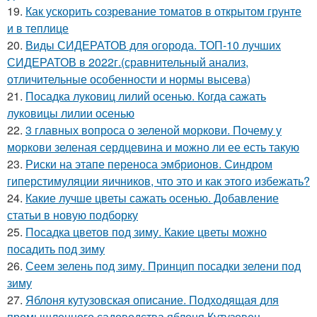
19.
Как ускорить созревание томатов в открытом грунте
и в теплице
20.
Виды СИДЕРАТОВ для огорода. ТОП-10 лучших
СИДЕРАТОВ в 2022г.(сравнительный анализ,
отличительные особенности и нормы высева)
21.
Посадка луковиц лилий осенью. Когда сажать
луковицы лилии осенью
22.
3 главных вопроса о зеленой моркови. Почему у
моркови зеленая сердцевина и можно ли ее есть такую
23.
Риски на этапе переноса эмбрионов. Синдром
гиперстимуляции яичников, что это и как этого избежать?
24.
Какие лучше цветы сажать осенью. Добавление
статьи в новую подборку
25.
Посадка цветов под зиму. Какие цветы можно
посадить под зиму
26.
Сеем зелень под зиму. Принцип посадки зелени под
зиму
27.
Яблоня кутузовская описание. Подходящая для
промышленного садоводства яблоня Кутузовец