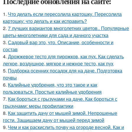
Последние обновления на сайте:
1.
Что делать если пересолила картошку. Пересолила
картошку: что делать и как исправить?
2.
7 лучших вариантов многолетних цветов.. Популярные
цветы-многолетники для сада и дачного участка
3.
Садовый вар это, что. Описание, особенности и
состав
4.
Дрожжевое тесто для пирожков, как пух. Как сделать
легкое, воздушное, мягкое и нежное тесто, как пух
5.
Подборка осенних посадок для на даче. Подготовка
почвы
6.
Калийные удобрения, что это такое и как
пользоваться. Простые калийные удобрения
7.
Как бороться с грызунами на даче. Как бороться с
грызунами: меры профилактики
8.
Как защитить дачу от мышей зимой. Непрошеные
гости. Защищаем дачу от мышей перед зимой
9.
Чем и как раскислить почву на огороде весной. Как и