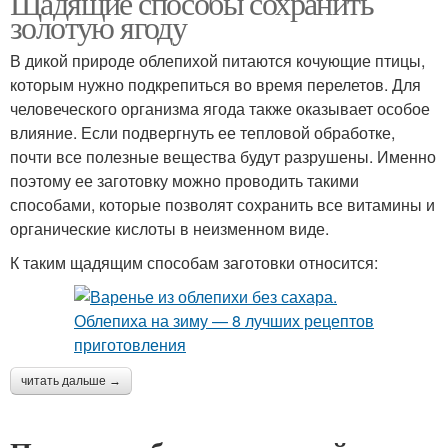
Щадящие способы сохранить
золотую ягоду
В дикой природе облепихой питаются кочующие птицы,
которым нужно подкрепиться во время перелетов. Для
Желе из облепихи
Протертая облепиха
человеческого организма ягода также оказывает особое
влияние. Если подвергнуть ее тепловой обработке,
почти все полезные вещества будут разрушены. Именно
поэтому ее заготовку можно проводить такими
Облепиха в
Облепихи с сахаром
способами, которые позволят сохранить все витамины и
собственном соку
органические кислоты в неизменном виде.
К таким щадящим способам заготовки относится:
читать дальше →