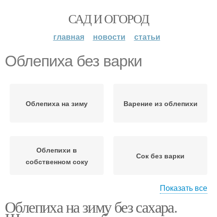
САД И ОГОРОД
главная
новости
статьи
Облепиха без варки
Облепиха на зиму
Варение из облепихи
Облепихи в
Сок без варки
собственном соку
Показать все
Облепиха на зиму без сахара.
Сок из облепихи
Облепиха с сахаром