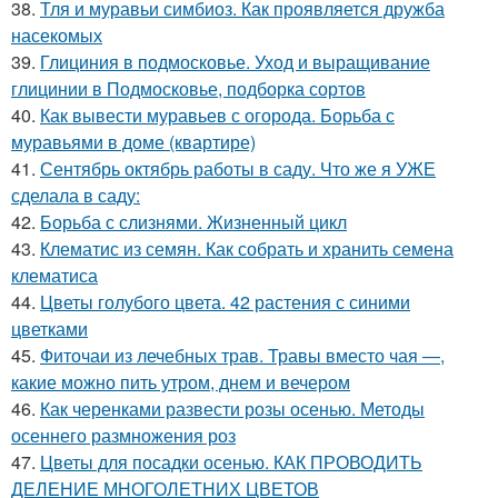
38.
Тля и муравьи симбиоз. Как проявляется дружба
насекомых
39.
Глициния в подмосковье. Уход и выращивание
глицинии в Подмосковье, подборка сортов
40.
Как вывести муравьев с огорода. Борьба с
муравьями в доме (квартире)
41.
Сентябрь октябрь работы в саду. Что же я УЖЕ
сделала в саду:
42.
Борьба с слизнями. Жизненный цикл
43.
Клематис из семян. Как собрать и хранить семена
клематиса
44.
Цветы голубого цвета. 42 растения с синими
цветками
45.
Фиточаи из лечебных трав. Травы вместо чая —,
какие можно пить утром, днем и вечером
46.
Как черенками развести розы осенью. Методы
осеннего размножения роз
47.
Цветы для посадки осенью. КАК ПРОВОДИТЬ
ДЕЛЕНИЕ МНОГОЛЕТНИХ ЦВЕТОВ