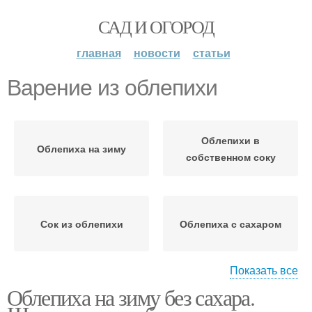
САД И ОГОРОД
главная
новости
статьи
Варение из облепихи
Облепихи в
Облепиха на зиму
собственном соку
Сок из облепихи
Облепиха с сахаром
Показать все
Облепиха на зиму без сахара.
Облепиха без варки
Желе из облепихи