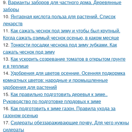
9.
Варианты заборов для частного дома. Деревянные
заборы
10.
Янтарная кислота польза для растений. Список
лекарств
11.
Как сажать чеснок под зиму и чтобы был крупный.
Когда сажать озимый чеснок осенью, в каком месяце
12.
Тонкости посадки чеснока под зиму зубками. Как
сажать чеснок под зиму
13.
Как ускорить созревание томатов в открытом грунте
и в теплице
14.
Удобрения для цветов осенние. Осенняя подкормка
комнатных цветов: народные и промышленные
удобрения для растений
15.
Как правильно подготовить деревья к зиме..
Руководство по подготовке плодовых к зиме
16.
Как подготовить к зиме газон. Правила ухода за
газоном осенью
17.
Сидераты обеззараживающие почву. Для чего нужны
сидераты