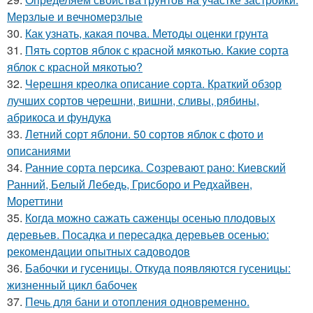
Мерзлые и вечномерзлые
30.
Как узнать, какая почва. Методы оценки грунта
31.
Пять сортов яблок с красной мякотью. Какие сорта
яблок с красной мякотью?
32.
Черешня креолка описание сорта. Краткий обзор
лучших сортов черешни, вишни, сливы, рябины,
абрикоса и фундука
33.
Летний сорт яблони. 50 сортов яблок с фото и
описаниями
34.
Ранние сорта персика. Созревают рано: Киевский
Ранний, Белый Лебедь, Грисборо и Редхайвен,
Мореттини
35.
Когда можно сажать саженцы осенью плодовых
деревьев. Посадка и пересадка деревьев осенью:
рекомендации опытных садоводов
36.
Бабочки и гусеницы. Откуда появляются гусеницы:
жизненный цикл бабочек
37.
Печь для бани и отопления одновременно.