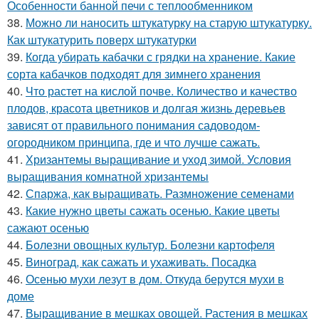
Особенности банной печи с теплообменником
38.
Можно ли наносить штукатурку на старую штукатурку.
Как штукатурить поверх штукатурки
39.
Когда убирать кабачки с грядки на хранение. Какие
сорта кабачков подходят для зимнего хранения
40.
Что растет на кислой почве. Количество и качество
плодов, красота цветников и долгая жизнь деревьев
зависят от правильного понимания садоводом-
огородником принципа, где и что лучше сажать.
41.
Хризантемы выращивание и уход зимой. Условия
выращивания комнатной хризантемы
42.
Спаржа, как выращивать. Размножение семенами
43.
Какие нужно цветы сажать осенью. Какие цветы
сажают осенью
44.
Болезни овощных культур. Болезни картофеля
45.
Виноград, как сажать и ухаживать. Посадка
46.
Осенью мухи лезут в дом. Откуда берутся мухи в
доме
47.
Выращивание в мешках овощей. Растения в мешках