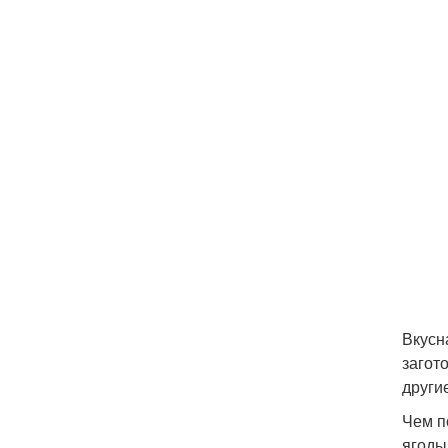
Вкусн
загот
други
Чем п
ягоды