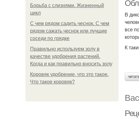
Обл
Борьба с слизнями. Жизненный
цикл
В дик
челов
С чем рядом садить чеснок. С чем
все п
рядом сажать чеснок или лучшие
котор
соседи по грядке
К так
Правильно используем золу в
качестве удобрения растений.
Когда и как правильно вносить золу
Коровяк удобрение, что это такое.
читат
Что такое коровяк?
Вас
Рец