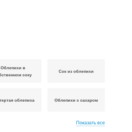
Облепихи в
Сок из облепихи
бственном соку
тертая облепиха
Облепихи с сахаром
Показать все