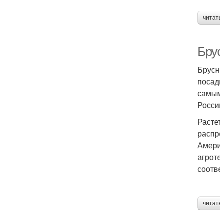
читат
Брус
Брусн
посад
самым
Росси
Расте
распр
Амери
агрот
соотв
читат