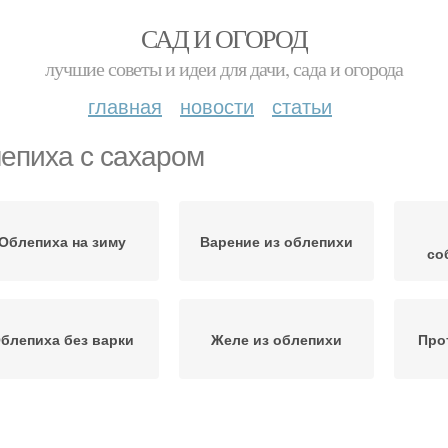
САД И ОГОРОД
лучшие советы и идеи для дачи, сада и огорода
главная
новости
статьи
епиха с сахаром
Облепиха на зиму
Варение из облепихи
со
блепиха без варки
Желе из облепихи
Про
Облепиха в
Сок с сахаром