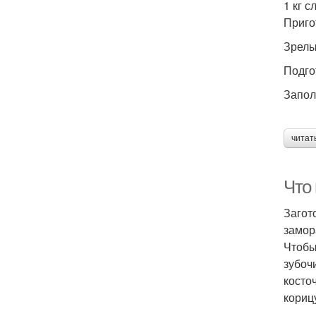
1 кг с
Приго
Зрелы
Подго
Запол
читат
Что 
Загот
замор
Чтобы
зубоч
косто
корицу