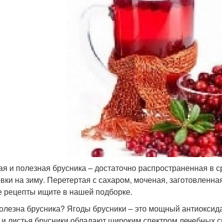
ая и полезная брусника – достаточно распространенная в с
овки на зиму. Перетертая с сахаром, моченая, заготовленная
е рецепты ищите в нашей подборке.
олезна брусника? Ягоды брусники – это мощный антиоксидан
 и листья брусники обладают широким спектром лечебных с