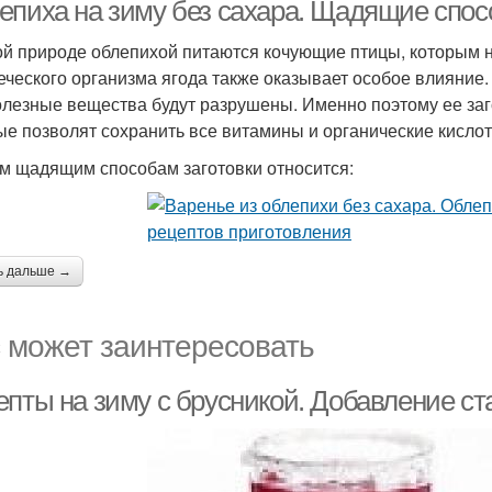
собственном соку
епиха на зиму без сахара. Щадящие спос
ой природе облепихой питаются кочующие птицы, которым н
еческого организма ягода также оказывает особое влияние.
олезные вещества будут разрушены. Именно поэтому ее заг
ые позволят сохранить все витамины и органические кисло
им щадящим способам заготовки относится:
ь дальше →
 может заинтересовать
епты на зиму с брусникой. Добавление ст