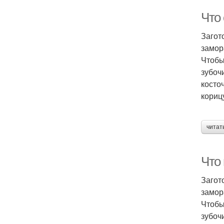
Что 
Загот
замор
Чтобы
зубоч
косто
корицу
читат
Что 
Загот
замор
Чтобы
зубоч