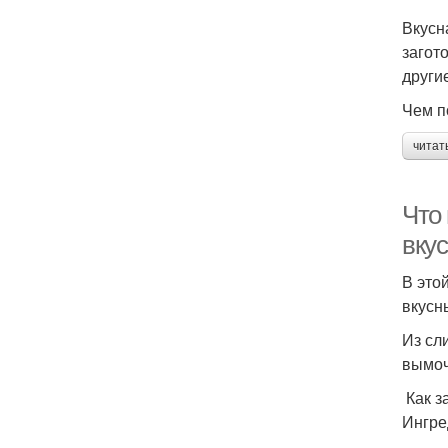
Вкусн
загот
други
Чем п
читат
Что 
вку
В это
вкусн
Из сл
вымоч
Как з
Ингре