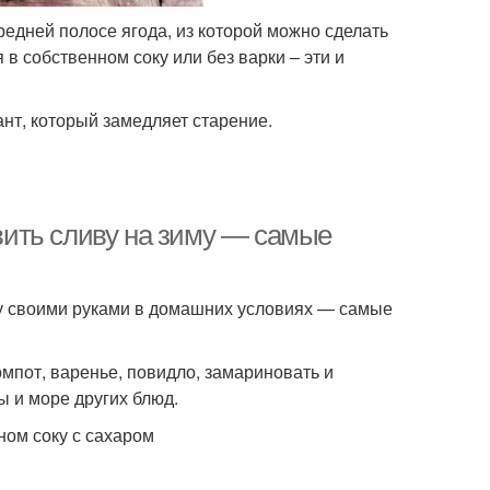
редней полосе ягода, из которой можно сделать
 в собственном соку или без варки – эти и
нт, который замедляет старение.
овить сливу на зиму — самые
зиму своими руками в домашних условиях — самые
омпот, варенье, повидло, замариновать и
ы и море других блюд.
ном соку с сахаром