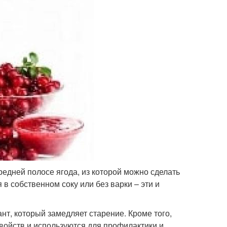
редней полосе ягода, из которой можно сделать
 в собственном соку или без варки – эти и
т, который замедляет старение. Кроме того,
войств и используются для профилактики и