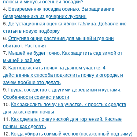
плюсы и минусы осенней посадки?
4.
Безвременник посадка осенью. Выращивание
безвременника из дочерних луковиц
5.
Дегустационная оценка яблок таблица. Добавление
статьи в новую подборку
6.
Отпугивающие растения для мышей и где они
обитают. Растения
7.
Мышей не будет точно. Как защитить сад зимой от
мышей и зайцев
8.
Как подкислить почву на дачном участке. 4
действенных способа подкислить почву в огороде, и
зачем вообще это делать
9.
Груша соседство с другими деревьями и кустами.
Особенности совместимости
10.
Как закислить почву на участке. 7 простых средств
для закисления почвы
11.
Как сделать почву кислой для гортензий. Кислые
почвы: как сделать
12.
Когда убирать озимый чеснок (посаженный под зиму)