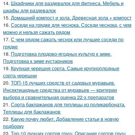
14.
Шкафчики для раздевалок для фитнеса. Мебель и
шкафы для раздевалок
15.
Домашний компост и зола. Древесная зола + компост
16.
Соседи на грядке для чеснока. Соседи чеснока, с чем
можно и нельзя сажать рядом
17.
С чем рядом сажать чеснок или лучшие соседи по
грядке
18.
Подготовка плодово-ягодных культур к зиме.
Подготовка к зиме кустарников
19.
Крупная черешня сорта. Самые крупноплодные
сорта черешни
20.
ТОП-15 лучших средств от садовых муравьев.
Инсектицидные средства от муравьев — критерии
выбора и сравнительная оценка 22-х препаратов
21.
Сорта баклажанов для теплицы из поликарбоната.
Теплицы для баклажанов
22.
Какую почву любит. Добавление статьи в новую
подборку
23.
Топ-10 лучших сортов груш. Описание сортов груш