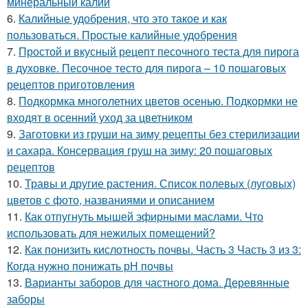
минеральный калий
6.
Калийные удобрения, что это такое и как
пользоваться. Простые калийные удобрения
7.
Простой и вкусный рецепт песочного теста для пирога
в духовке. Песочное тесто для пирога – 10 пошаговых
рецептов приготовления
8.
Подкормка многолетних цветов осенью. Подкормки не
входят в осенний уход за цветником
9.
Заготовки из груши на зиму рецепты без стерилизации
и сахара. Консервация груш на зиму: 20 пошаговых
рецептов
10.
Травы и другие растения. Список полевых (луговых)
цветов с фото, названиями и описанием
11.
Как отпугнуть мышей эфирными маслами. Что
использовать для нежилых помещений?
12.
Как понизить кислотность почвы. Часть 3 Часть 3 из 3:
Когда нужно понижать рН почвы
13.
Варианты заборов для частного дома. Деревянные
заборы