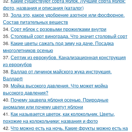
32.
Какие существуют сорта яблок. Лучшие сорта яблок:
фото, названия и описания (каталог)
33.
Зола это, какое удобрение азотное или фосфорное.
Состав питательных веществ
34.
Сорт яблок с розовыми прожилками внутри
35.
Столовый сорт винограда. Что значит столовый сорт
36.
Какие цветы сажать под зиму на даче. Посадка
многолетников осенью
37.
Септик из еврокубов. Канализационная конструкция
из еврокубов
38.
Валлар от личинок майского жука инструкция.
Валлар®
39.
Мойка высокого давления. Что может мойка
высокого давления?
40.
Почему зацвела яблоня осенью. Природные
аномалии или почему цветут яблони
41.
Как называется цветок, как колокольчик. Цветы,
похожие на колокольчики: названия и фото
42.
Что можно есть на ночь. Какие фрукты можно есть на