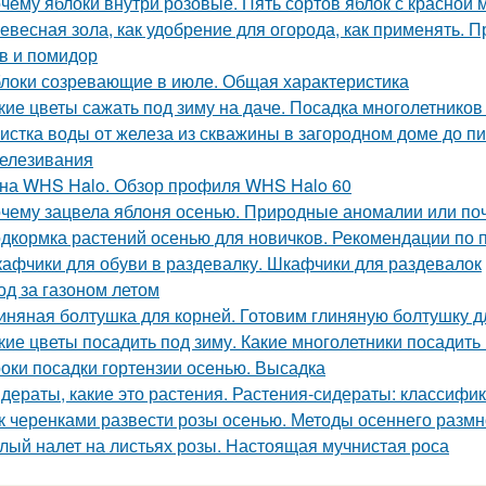
чему яблоки внутри розовые. Пять сортов яблок с красной 
евесная зола, как удобрение для огорода, как применять. 
в и помидор
локи созревающие в июле. Общая характеристика
кие цветы сажать под зиму на даче. Посадка многолетников
истка воды от железа из скважины в загородном доме до п
елезивания
на WHS Halo. Обзор профиля WHS Halo 60
чему зацвела яблоня осенью. Природные аномалии или поч
дкормка растений осенью для новичков. Рекомендации по 
афчики для обуви в раздевалку. Шкафчики для раздевалок
од за газоном летом
иняная болтушка для корней. Готовим глиняную болтушку 
кие цветы посадить под зиму. Какие многолетники посадить
оки посадки гортензии осенью. Высадка
дераты, какие это растения. Растения-сидераты: классифи
к черенками развести розы осенью. Методы осеннего разм
лый налет на листьях розы. Настоящая мучнистая роса