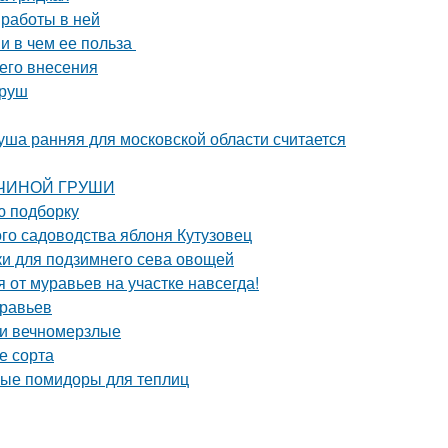
 работы в ней
 и в чем ее польза
его внесения
груш
уша ранняя для московской области считается
АВЧИНОЙ ГРУШИ
ю подборку
го садоводства яблоня Кутузовец
дки для подзимнего сева овощей
я от муравьев на участке навсегда!
уравьев
 и вечномерзлые
е сорта
лые помидоры для теплиц