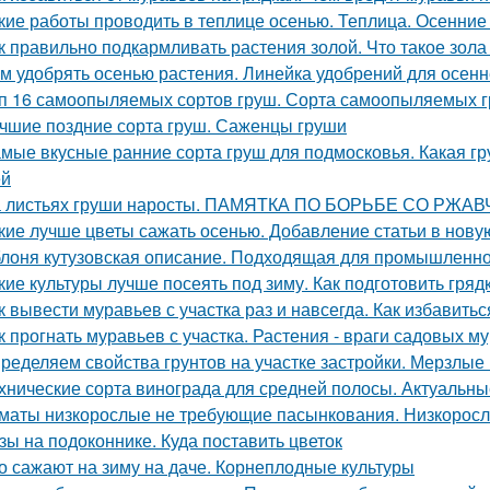
кие работы проводить в теплице осенью. Теплица. Осенние
к правильно подкармливать растения золой. Что такое зола
м удобрять осенью растения. Линейка удобрений для осенн
п 16 самоопыляемых сортов груш. Сорта самоопыляемых 
чшие поздние сорта груш. Саженцы груши
мые вкусные ранние сорта груш для подмосковья. Какая гр
ей
 листьях груши наросты. ПАМЯТКА ПО БОРЬБЕ СО РЖ
кие лучше цветы сажать осенью. Добавление статьи в нову
лоня кутузовская описание. Подходящая для промышленно
кие культуры лучше посеять под зиму. Как подготовить гря
к вывести муравьев с участка раз и навсегда. Как избавитьс
к прогнать муравьев с участка. Растения - враги садовых м
ределяем свойства грунтов на участке застройки. Мерзлые
хнические сорта винограда для средней полосы. Актуальны
маты низкорослые не требующие пасынкования. Низкорос
зы на подоконнике. Куда поставить цветок
о сажают на зиму на даче. Корнеплодные культуры