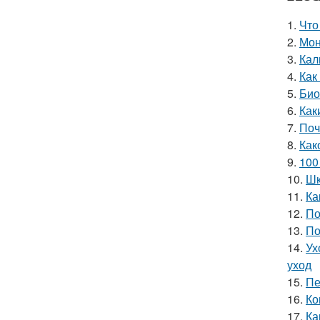
1.
Что
2.
Мон
3.
Кал
4.
Как
5.
Био
6.
Как
7.
Поч
8.
Как
9.
100
10.
Шк
11.
Ка
12.
По
13.
По
14.
Ух
уход
15.
Пе
16.
Ко
17.
Ка