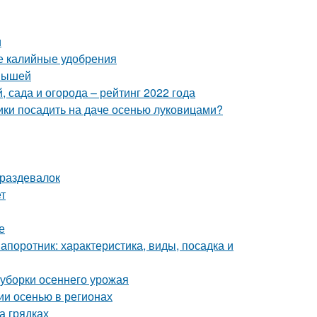
и
ые калийные удобрения
 мышей
 сада и огорода – рейтинг 2022 года
ики посадить на даче осенью луковицами?
 раздевалок
т
е
апоротник: характеристика, виды, посадка и
 уборки осеннего урожая
лии осенью в регионах
а грядках