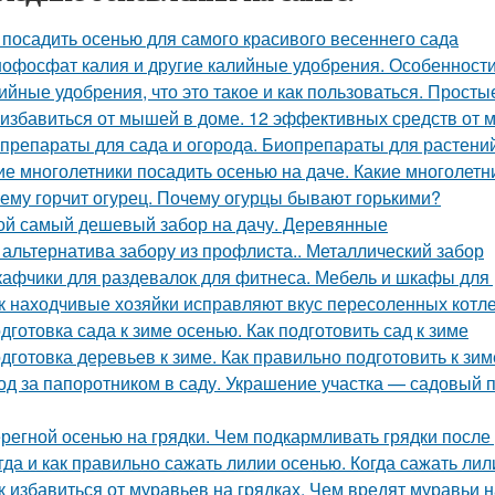
 посадить осенью для самого красивого весеннего сада
офосфат калия и другие калийные удобрения. Особенност
ийные удобрения, что это такое и как пользоваться. Прост
 избавиться от мышей в доме. 12 эффективных средств от
препараты для сада и огорода. Биопрепараты для растений,
ие многолетники посадить осенью на даче. Какие многолетн
ему горчит огурец. Почему огурцы бывают горькими?
ой самый дешевый забор на дачу. Деревянные
 альтернатива забору из профлиста.. Металлический забор
афчики для раздевалок для фитнеса. Мебель и шкафы для
к находчивые хозяйки исправляют вкус пересоленных котле
дготовка сада к зиме осенью. Как подготовить сад к зиме
дготовка деревьев к зиме. Как правильно подготовить к зим
од за папоротником в саду. Украшение участка — садовый п
регной осенью на грядки. Чем подкармливать грядки после
гда и как правильно сажать лилии осенью. Когда сажать ли
к избавиться от муравьев на грядках. Чем вредят муравьи н