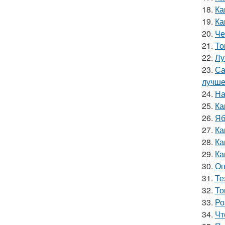
18.
Ка
19.
Ка
20.
Че
21.
То
22.
Лу
23.
Са
лучш
24.
На
25.
Ка
26.
Яб
27.
Ка
28.
Ка
29.
Ка
30.
Оп
31.
Те
32.
То
33.
Ро
34.
Чт