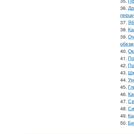
35.
По
36.
Др
перце
37.
Яб
38.
Ка
39.
Оч
обезж
40.
Ок
41.
По
42.
По
43.
Шк
44.
Ух
45.
Гл
46.
Ка
47.
Ср
48.
Си
49.
Ка
50.
Бе