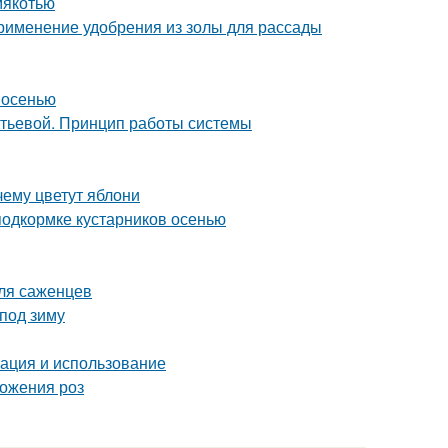
мякотью
Применение удобрения из золы для рассады
 осенью
итьевой. Принцип работы системы
ему цветут яблони
подкормке кустарников осенью
для саженцев
 под зиму
кация и использование
ножения роз