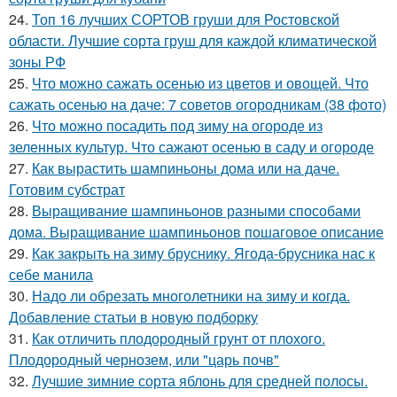
24.
Топ 16 лучших СОРТОВ груши для Ростовской
области. Лучшие сорта груш для каждой климатической
зоны РФ
25.
Что можно сажать осенью из цветов и овощей. Что
сажать осенью на даче: 7 советов огородникам (38 фото)
26.
Что можно посадить под зиму на огороде из
зеленных культур. Что сажают осенью в саду и огороде
27.
Как вырастить шампиньоны дома или на даче.
Готовим субстрат
28.
Выращивание шампиньонов разными способами
дома. Выращивание шампиньонов пошаговое описание
29.
Как закрыть на зиму бруснику. Ягода-брусника нас к
себе манила
30.
Надо ли обрезать многолетники на зиму и когда.
Добавление статьи в новую подборку
31.
Как отличить плодородный грунт от плохого.
Плодородный чернозем, или "царь почв"
32.
Лучшие зимние сорта яблонь для средней полосы.