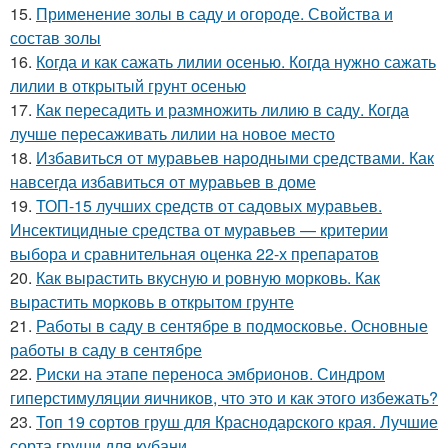
15.
Применение золы в саду и огороде. Свойства и
состав золы
16.
Когда и как сажать лилии осенью. Когда нужно сажать
лилии в открытый грунт осенью
17.
Как пересадить и размножить лилию в саду. Когда
лучше пересаживать лилии на новое место
18.
Избавиться от муравьев народными средствами. Как
навсегда избавиться от муравьев в доме
19.
ТОП-15 лучших средств от садовых муравьев.
Инсектицидные средства от муравьев — критерии
выбора и сравнительная оценка 22-х препаратов
20.
Как вырастить вкусную и ровную морковь. Как
вырастить морковь в открытом грунте
21.
Работы в саду в сентябре в подмосковье. Основные
работы в саду в сентябре
22.
Риски на этапе переноса эмбрионов. Синдром
гиперстимуляции яичников, что это и как этого избежать?
23.
Топ 19 сортов груш для Краснодарского края. Лучшие
сорта груши для кубани