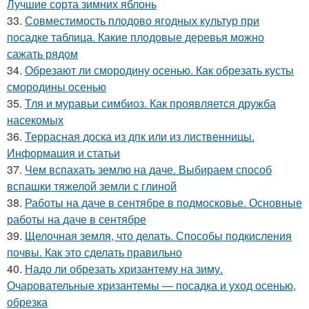
Лучшие сорта зимних яблонь
33.
Совместимость плодово ягодных культур при
посадке таблица. Какие плодовые деревья можно
сажать рядом
34.
Обрезают ли смородину осенью. Как обрезать кусты
смородины осенью
35.
Тля и муравьи симбиоз. Как проявляется дружба
насекомых
36.
Террасная доска из дпк или из лиственницы.
Информация и статьи
37.
Чем вспахать землю на даче. Выбираем способ
вспашки тяжелой земли с глиной
38.
Работы на даче в сентябре в подмосковье. Основные
работы на даче в сентябре
39.
Щелочная земля, что делать. Способы подкисления
почвы. Как это сделать правильно
40.
Надо ли обрезать хризантему на зиму.
Очаровательные хризантемы — посадка и уход осенью,
обрезка