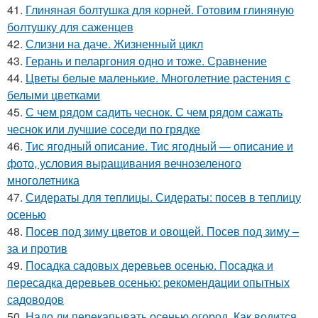
41.
Глиняная болтушка для корней. Готовим глиняную
болтушку для саженцев
42.
Слизни на даче. Жизненный цикл
43.
Герань и пеларгония одно и тоже. Сравнение
44.
Цветы белые маленькие. Многолетние растения с
белыми цветками
45.
С чем рядом садить чеснок. С чем рядом сажать
чеснок или лучшие соседи по грядке
46.
Тис ягодный описание. Тис ягодный — описание и
фото, условия выращивания вечнозеленого
многолетника
47.
Сидераты для теплицы. Сидераты: посев в теплицу
осенью
48.
Посев под зиму цветов и овощей. Посев под зиму –
за и против
49.
Посадка садовых деревьев осенью. Посадка и
пересадка деревьев осенью: рекомендации опытных
садоводов
50.
Надо ли перекапывать осенью огород. Как водится,