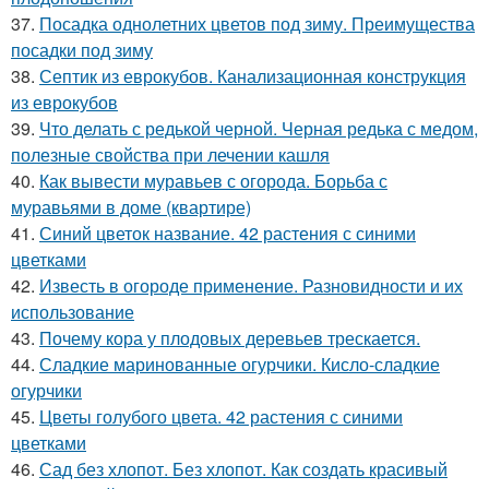
37.
Посадка однолетних цветов под зиму. Преимущества
посадки под зиму
38.
Септик из еврокубов. Канализационная конструкция
из еврокубов
39.
Что делать с редькой черной. Черная редька с медом,
полезные свойства при лечении кашля
40.
Как вывести муравьев с огорода. Борьба с
муравьями в доме (квартире)
41.
Синий цветок название. 42 растения с синими
цветками
42.
Известь в огороде применение. Разновидности и их
использование
43.
Почему кора у плодовых деревьев трескается.
44.
Сладкие маринованные огурчики. Кисло-сладкие
огурчики
45.
Цветы голубого цвета. 42 растения с синими
цветками
46.
Сад без хлопот. Без хлопот. Как создать красивый