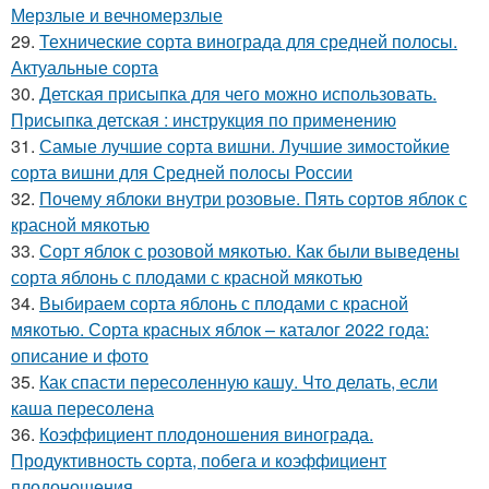
Мерзлые и вечномерзлые
29.
Технические сорта винограда для средней полосы.
Актуальные сорта
30.
Детская присыпка для чего можно использовать.
Присыпка детская : инструкция по применению
31.
Самые лучшие сорта вишни. Лучшие зимостойкие
сорта вишни для Средней полосы России
32.
Почему яблоки внутри розовые. Пять сортов яблок с
красной мякотью
33.
Сорт яблок с розовой мякотью. Как были выведены
сорта яблонь с плодами с красной мякотью
34.
Выбираем сорта яблонь с плодами с красной
мякотью. Сорта красных яблок – каталог 2022 года:
описание и фото
35.
Как спасти пересоленную кашу. Что делать, если
каша пересолена
36.
Коэффициент плодоношения винограда.
Продуктивность сорта, побега и коэффициент
плодоношения