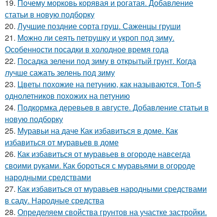
19.
Почему морковь корявая и рогатая. Добавление
статьи в новую подборку
20.
Лучшие поздние сорта груш. Саженцы груши
21.
Можно ли сеять петрушку и укроп под зиму.
Особенности посадки в холодное время года
22.
Посадка зелени под зиму в открытый грунт. Когда
лучше сажать зелень под зиму
23.
Цветы похожие на петунию, как называются. Топ-5
однолетников похожих на петунию
24.
Подкормка деревьев в августе. Добавление статьи в
новую подборку
25.
Муравьи на даче Как избавиться в доме. Как
избавиться от муравьев в доме
26.
Как избавиться от муравьев в огороде навсегда
своими руками. Как бороться с муравьями в огороде
народными средствами
27.
Как избавиться от муравьев народными средствами
в саду. Народные средства
28.
Определяем свойства грунтов на участке застройки.