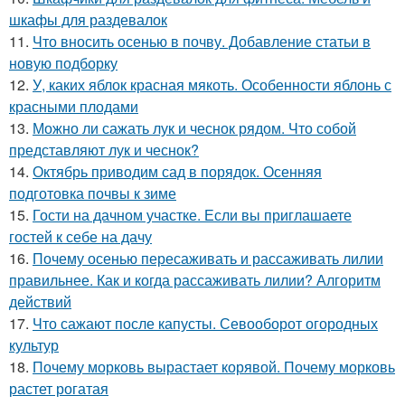
шкафы для раздевалок
11.
Что вносить осенью в почву. Добавление статьи в
новую подборку
12.
У, каких яблок красная мякоть. Особенности яблонь с
красными плодами
13.
Можно ли сажать лук и чеснок рядом. Что собой
представляют лук и чеснок?
14.
Октябрь приводим сад в порядок. Осенняя
подготовка почвы к зиме
15.
Гости на дачном участке. Если вы приглашаете
гостей к себе на дачу
16.
Почему осенью пересаживать и рассаживать лилии
правильнее. Как и когда рассаживать лилии? Алгоритм
действий
17.
Что сажают после капусты. Севооборот огородных
культур
18.
Почему морковь вырастает корявой. Почему морковь
растет рогатая