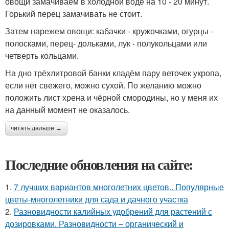
овощи замачиваем в холодной воде на 10 - 20 минут.
Горький перец замачивать не стоит.
Затем нарежем овощи: кабачки - кружочками, огурцы -
полосками, перец- дольками, лук - полукольцами или
четверть кольцами.
На дно трёхлитровой банки кладём пару веточек укропа,
если нет свежего, можно сухой. По желанию можно
положить лист хрена и чёрной смородины, но у меня их
на данный момент не оказалось.
читать дальше →
Последние обновления на сайте:
1.
7 лучших вариантов многолетних цветов.. Популярные
цветы-многолетники для сада и дачного участка
2.
Разновидности калийных удобрений для растений с
дозировками. Разновидности – органический и