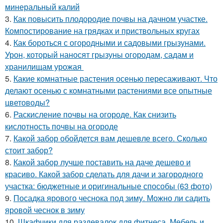
минеральный калий
3.
Как повысить плодородие почвы на дачном участке.
Компостирование на грядках и приствольных кругах
4.
Как бороться с огородными и садовыми грызунами.
Урон, который наносят грызуны огородам, садам и
хранилищам урожая
5.
Какие комнатные растения осенью пересаживают. Что
делают осенью с комнатными растениями все опытные
цветоводы?
6.
Раскисление почвы на огороде. Как снизить
кислотность почвы на огороде
7.
Какой забор обойдется вам дешевле всего. Сколько
стоит забор?
8.
Какой забор лучше поставить на даче дешево и
красиво. Какой забор сделать для дачи и загородного
участка: бюджетные и оригинальные способы (63 фото)
9.
Посадка ярового чеснока под зиму. Можно ли садить
яровой чеснок в зиму
10.
Шкафчики для раздевалок для фитнеса. Мебель и