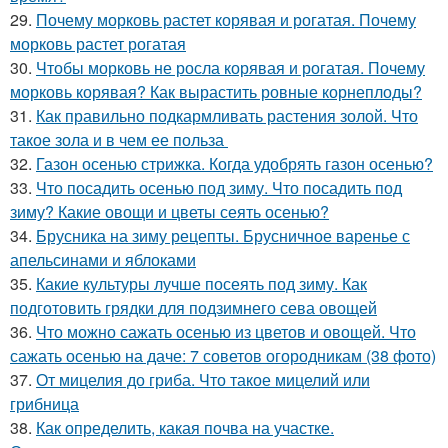
29.
Почему морковь растет корявая и рогатая. Почему
морковь растет рогатая
30.
Чтобы морковь не росла корявая и рогатая. Почему
морковь корявая? Как вырастить ровные корнеплоды?
31.
Как правильно подкармливать растения золой. Что
такое зола и в чем ее польза
32.
Газон осенью стрижка. Когда удобрять газон осенью?
33.
Что посадить осенью под зиму. Что посадить под
зиму? Какие овощи и цветы сеять осенью?
34.
Брусника на зиму рецепты. Брусничное варенье с
апельсинами и яблоками
35.
Какие культуры лучше посеять под зиму. Как
подготовить грядки для подзимнего сева овощей
36.
Что можно сажать осенью из цветов и овощей. Что
сажать осенью на даче: 7 советов огородникам (38 фото)
37.
От мицелия до гриба. Что такое мицелий или
грибница
38.
Как определить, какая почва на участке.