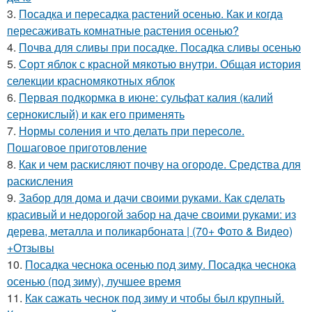
3.
Посадка и пересадка растений осенью. Как и когда
пересаживать комнатные растения осенью?
4.
Почва для сливы при посадке. Посадка сливы осенью
5.
Сорт яблок с красной мякотью внутри. Общая история
селекции красномякотных яблок
6.
Первая подкормка в июне: сульфат калия (калий
сернокислый) и как его применять
7.
Нормы соления и что делать при пересоле.
Пошаговое приготовление
8.
Как и чем раскисляют почву на огороде. Средства для
раскисления
9.
Забор для дома и дачи своими руками. Как сделать
красивый и недорогой забор на даче своими руками: из
дерева, металла и поликарбоната | (70+ Фото & Видео)
+Отзывы
10.
Посадка чеснока осенью под зиму. Посадка чеснока
осенью (под зиму), лучшее время
11.
Как сажать чеснок под зиму и чтобы был крупный.