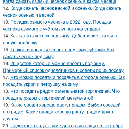
Когда сажать озимый чеснок осенью, в каком месяце
12.
Когда сажать чеснок весной и осенью. Когда сажать
чеснок осенью и весной
13.
Посадка озимого чеснока в 2022 году. Посадка
чеснока озимого с учётом лунного календаря
14.
Как сажать чеснок под зиму. Добавление статьи в
новую подборку
15.
Тонкости посадки чеснока под зиму зубками. Как
сажать чеснок под зиму
16.
20 цветов которые можно посеять под зиму.
Примерный список однолетников и советы по их посеву
17.
Что можно посеять и посадить в огороде осенью. Как
посадить укроп и петрушку на зиму
18.
Что посадить рядом с метельчатой гортензией. Что
посадить рядом с гортензией метельчатой
19.
Какие овощи хорошо растут рядом. Выбор соседей
по грядке. Какие овощи хорошо растут рядом друг с
другом
20.
Подготовка сада к зиме для начинающих в сентябре