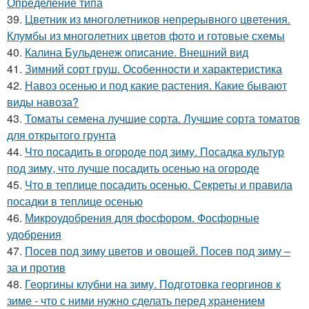
Определение типа
39.
Цветник из многолетников непрерывного цветения.
Клумбы из многолетних цветов фото и готовые схемы
40.
Калина Бульденеж описание. Внешний вид
41.
Зимний сорт груш. Особенности и характеристика
42.
Навоз осенью и под какие растения. Какие бывают
виды навоза?
43.
Томаты семена лучшие сорта. Лучшие сорта томатов
для открытого грунта
44.
Что посадить в огороде под зиму. Посадка культур
под зиму, что лучше посадить осенью на огороде
45.
Что в теплице посадить осенью. Секреты и правила
посадки в теплице осенью
46.
Микроудобрения для фосфором. Фосфорные
удобрения
47.
Посев под зиму цветов и овощей. Посев под зиму –
за и против
48.
Георгины клубни на зиму. Подготовка георгинов к
зиме - что с ними нужно сделать перед хранением