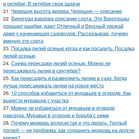
и октябре. В октябре свои задачи
21.
Черешня высота дерева. Черешня — описание
22.
Виноград вардува описание сорта. Эти Винограды
прощает ошибки, дают Отличный и Вкусный урожай
даже у начинающих садоводов. Рассказываю, почему
именно эти сорта
23.
Посадка лилий осенью когда и как посадить. Посадка
лилий осенью
24.
Схема пересадки лилий осенью. Можно ли
пересаживать лилии в сентябре?
25.
Как пересадить и размножить лилию в саду. Когда
лучше пересаживать лилии на новое место
26.
10 способов избавиться от муравьев в огороде. Как
вывести муравьев с участка
27.
Можно ли избавиться от муравьев в огороде
навсегда. Муравьи в огороде и борьба с ними
28.
Почему морковь волосистая и что делать. Теплый
погреб — не проблема: как сохранить морковь на долгое
время?