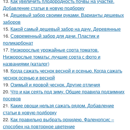
13.
Как увеличить плодородность почвы на участке.
Добавление статьи в новую подборку
14.
Дешевый забор своими руками. Варианты дешевых
заборов
15.
Какой самый дешевый забор на дачу. Деревянные
16.
Современный забор для дачи. Пластик и
поликарбонат
17.
Низкорослые урожайные сорта томатов.
Низкорослые томаты: лучшие сорта с фото и
названиями (каталог)
18.
Когда сажать чеснок весной и осенью. Когда сажать
чеснок осенью и весной
19.
Озимый и яровой чеснок. Другие отличия
20.
Что и как сеять под зиму. Общие правила подзимних
посевов
21.
Какие овощи нельзя сажать рядом. Добавление
статьи в новую подборку
22.
Как правильно выбрать орхидею. Фаленопсис –
способен на повторное цветение