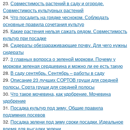
23.
Совместимость растений в саду и огороде.
Совместимость культурных растений
24.
Что посадить на грядке чесноком. Соблюдать
основные правила сочетания культур
25.
Какие растения нельзя сажать рядом. Совместимость
культур при посадке
26.
Сидераты обеззараживающие почву. Для чего нужны
сидераты
27.
3 главных вопроса о зеленой моркови. Почему у
моркови зеленая сердцевина и можно ли ее есть такую
28.
В саду сентябрь. Сентябрь – работы в саду
29.
Описание 23 лучших СОРТОВ груши для средней
полосы. Сорта груши для средней полосы
30.
Что такое мочевина, как удобрение. Мочевина
удобрение
31.
Посадка культур под зиму. Общие правила
подзимних посевов
32.
Посадка зелени под зиму сроки посадки. Идеальное
время для высадки зелени