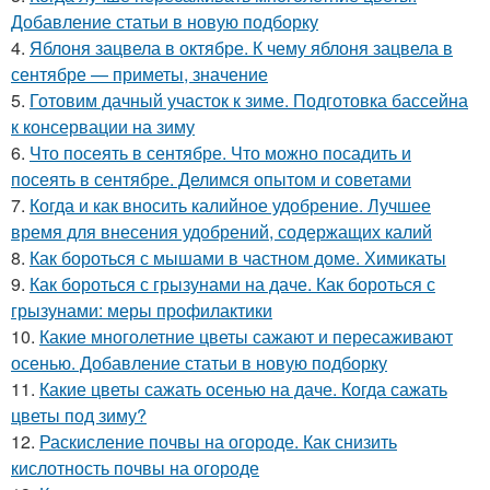
Добавление статьи в новую подборку
4.
Яблоня зацвела в октябре. К чему яблоня зацвела в
сентябре — приметы, значение
5.
Готовим дачный участок к зиме. Подготовка бассейна
к консервации на зиму
6.
Что посеять в сентябре. Что можно посадить и
посеять в сентябре. Делимся опытом и советами
7.
Когда и как вносить калийное удобрение. Лучшее
время для внесения удобрений, содержащих калий
8.
Как бороться с мышами в частном доме. Химикаты
9.
Как бороться с грызунами на даче. Как бороться с
грызунами: меры профилактики
10.
Какие многолетние цветы сажают и пересаживают
осенью. Добавление статьи в новую подборку
11.
Какие цветы сажать осенью на даче. Когда сажать
цветы под зиму?
12.
Раскисление почвы на огороде. Как снизить
кислотность почвы на огороде