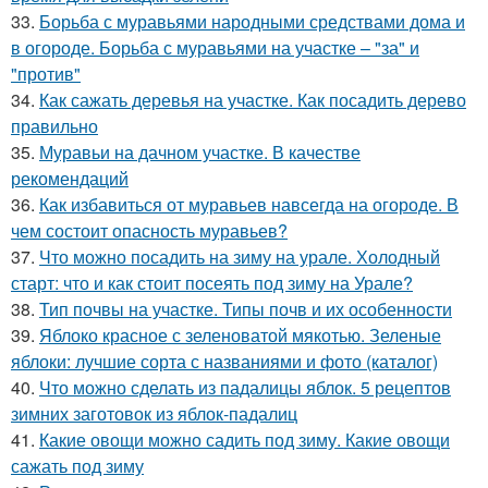
33.
Борьба с муравьями народными средствами дома и
в огороде. Борьба с муравьями на участке – "за" и
"против"
34.
Как сажать деревья на участке. Как посадить дерево
правильно
35.
Муравьи на дачном участке. В качестве
рекомендаций
36.
Как избавиться от муравьев навсегда на огороде. В
чем состоит опасность муравьев?
37.
Что можно посадить на зиму на урале. Холодный
старт: что и как стоит посеять под зиму на Урале?
38.
Тип почвы на участке. Типы почв и их особенности
39.
Яблоко красное с зеленоватой мякотью. Зеленые
яблоки: лучшие сорта с названиями и фото (каталог)
40.
Что можно сделать из падалицы яблок. 5 рецептов
зимних заготовок из яблок-падалиц
41.
Какие овощи можно садить под зиму. Какие овощи
сажать под зиму