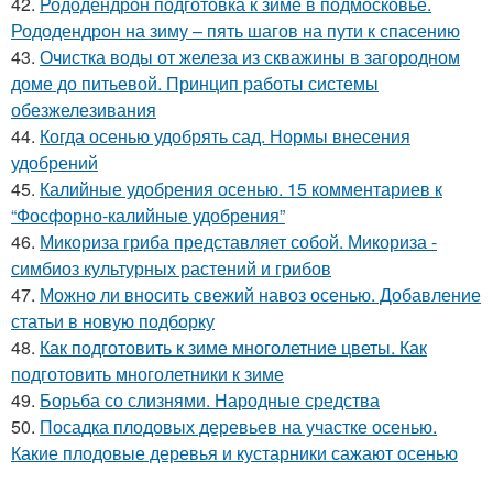
42.
Рододендрон подготовка к зиме в подмосковье.
Рододендрон на зиму – пять шагов на пути к спасению
43.
Очистка воды от железа из скважины в загородном
доме до питьевой. Принцип работы системы
обезжелезивания
44.
Когда осенью удобрять сад. Нормы внесения
удобрений
45.
Калийные удобрения осенью. 15 комментариев к
“Фосфорно-калийные удобрения”
46.
Микориза гриба представляет собой. Микориза -
симбиоз культурных растений и грибов
47.
Можно ли вносить свежий навоз осенью. Добавление
статьи в новую подборку
48.
Как подготовить к зиме многолетние цветы. Как
подготовить многолетники к зиме
49.
Борьба со слизнями. Народные средства
50.
Посадка плодовых деревьев на участке осенью.
Какие плодовые деревья и кустарники сажают осенью