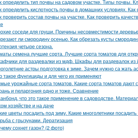
к определить тип почвы на садовом участке. Типы почвы. 
к определить кислотность почвы в домашних условиях. Как
к проверить состав почвы на участке. Как проверить качес
ке
охие соседи для груши. Причины несовместимости деревь
резают ли смородину осенью. Как обрезать кусты смороди
ртензия четыре сезона.
маты семена лучшие сорта. Лучшие сорта томатов для откр
афчики для раздевалки из мдф. Шкафы для раздевалок из
оголетние астры подготовка к зиме. Зачем нужно са жать 
о такое фунгициды и для чего их применяют
мые урожайные сорта томатов. Какие сорта томатов дают 
рань и пеларгония одно и тоже. Сравнение
анбонд, что это такое применение в садоводстве. Материал 
ком хозяйстве и на даче
кие цветы посадить под зиму. Какие многолетники посадить
рьба с грызунами. Дератизация
чему сохнет газон? (2 фото)