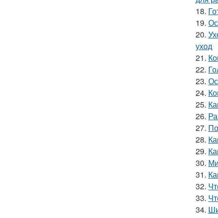
18.
Го
19.
Ос
20.
Ух
уход
21.
Ко
22.
Го
23.
Ос
24.
Ко
25.
Ка
26.
Ра
27.
По
28.
Ка
29.
Ка
30.
Ми
31.
Ка
32.
Чт
33.
Чт
34.
Ши