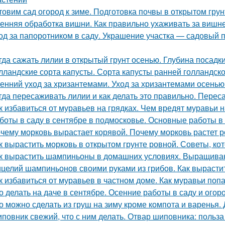
товим сад огород к зиме. Подготовка почвы в открытом грун
енняя обработка вишни. Как правильно ухаживать за вишн
од за папоротником в саду. Украшение участка — садовый п
гда сажать лилии в открытый грунт осенью. Глубина посадк
лландские сорта капусты. Сорта капусты ранней голландск
енний уход за хризантемами. Уход за хризантемами осенью
гда пересаживать лилии и как делать это правильно. Переса
к избавиться от муравьев на грядках. Чем вредят муравьи н
боты в саду в сентябре в подмосковье. Основные работы в 
чему морковь вырастает корявой. Почему морковь растет р
к вырастить морковь в открытом грунте ровной. Советы, к
к вырастить шампиньоны в домашних условиях. Выращив
целий шампиньонов своими руками из грибов. Как вырастит
к избавиться от муравьев в частном доме. Как муравьи поп
о делать на даче в сентябре. Осенние работы в саду и огор
о можно сделать из груш на зиму кроме компота и варенья.
повник свежий, что с ним делать. Отвар шиповника: польз