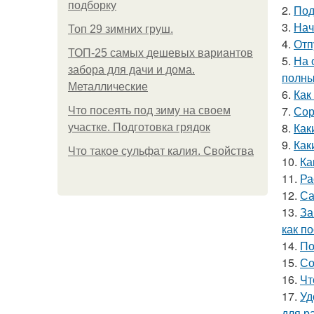
подборку
2.
Под
3.
Нач
Топ 29 зимних груш.
4.
Отп
ТОП-25 самых дешевых вариантов
5.
На 
забора для дачи и дома.
полны
Металлические
6.
Как
7.
Сор
Что посеять под зиму на своем
8.
Как
участке. Подготовка грядок
9.
Как
Что такое сульфат калия. Свойства
10.
Ка
11.
Ра
12.
Са
13.
За
как п
14.
По
15.
Со
16.
Чт
17.
Уд
для р