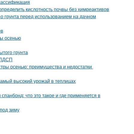
Классификация
 определить кислотность почвы без химреактивов
тво грунта перед использованием на дачном
ев
ны осенью
ытого грунта
 ЛДСП
астры осенью: преимущества и недостатки
самый высокий урожай в теплицах
спанбонд: что это такое и где применяется в
 под зиму