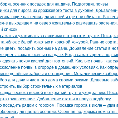
борка осенних посадок для на даче. Подготовка почвы
инки для пирога из дрожжевого теста в духовке. Добавлени
угивающие растения для мышей и где они обитают. Растен
окне выходящем на север желательно размещать растения.
й список
 сажать и ухаживать за лилиями в открытом грунте. Посадка
та яблок с белой мякотью и красной кожурой. Ранние сорта
ие цветы посадить осенью на даче. Добавление статьи в но
ие цветы сажать осенью на даче. Когда сажать цветы под з
к сделать почву кислой для гортензий. Кислые почвы: как сд
скисление почвы в огороде в домашних условиях. Как опре
мые дешёвые заборы и ограждения. Металлические забор
бор для дачи и частного дома своими руками. Дешевые заб
остроить, выбор строительных материалов
садка чеснока весной в открытый грунт и уход за ним. Поса
рта груш осенние. Добавление статьи в новую подборку
о посадить рядом с горохом. Посадка гороха в июле – уди
обрения для цветов осенние. Осенняя подкормка комнатн
астений