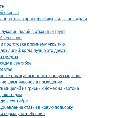
те
ей осенью
апоротник: характеристика, виды, посадка и
и луковиц лилий в открытый грунт
ой селекции
 и подготовка к зимнему укрытию
дка лилий: когда лучше это делать
а грядках
саду в сентябре
огатая
оторые помогут вырастить ровную морковь
ание шампиньонов в помещении
ь мицелий из грибных ножек на картоне
адают в дом
оде в сентябре
 Добавление статьи в новую подборку
а и норма употребления