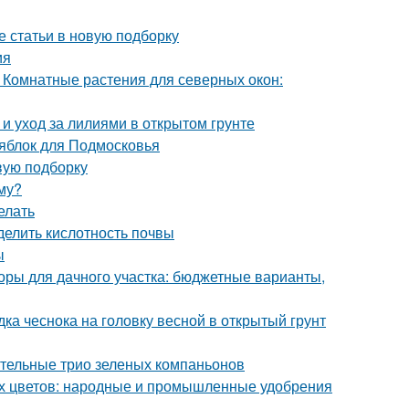
е статьи в новую подборку
ия
 Комнатные растения для северных окон:
 и уход за лилиями в открытом грунте
 яблок для Подмосковья
вую подборку
иму?
елать
делить кислотность почвы
ы
оры для дачного участка: бюджетные варианты,
дка чеснока на головку весной в открытый грунт
вительные трио зеленых компаньонов
ых цветов: народные и промышленные удобрения