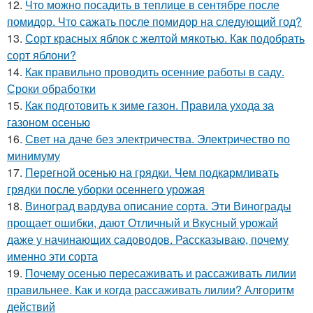
12.
Что можно посадить в теплице в сентябре после
помидор. Что сажать после помидор на следующий год?
13.
Сорт красных яблок с желтой мякотью. Как подобрать
сорт яблони?
14.
Как правильно проводить осенние работы в саду.
Сроки обработки
15.
Как подготовить к зиме газон. Правила ухода за
газоном осенью
16.
Свет на даче без электричества. Электричество по
минимуму
17.
Перегной осенью на грядки. Чем подкармливать
грядки после уборки осеннего урожая
18.
Виноград вардува описание сорта. Эти Винограды
прощает ошибки, дают Отличный и Вкусный урожай
даже у начинающих садоводов. Рассказываю, почему
именно эти сорта
19.
Почему осенью пересаживать и рассаживать лилии
правильнее. Как и когда рассаживать лилии? Алгоритм
действий