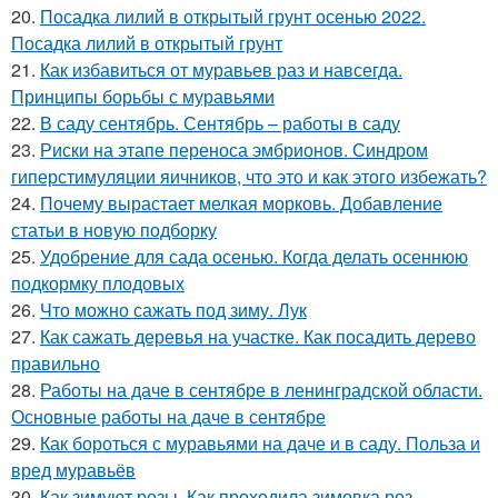
20.
Посадка лилий в открытый грунт осенью 2022.
Посадка лилий в открытый грунт
21.
Как избавиться от муравьев раз и навсегда.
Принципы борьбы с муравьями
22.
В саду сентябрь. Сентябрь – работы в саду
23.
Риски на этапе переноса эмбрионов. Синдром
гиперстимуляции яичников, что это и как этого избежать?
24.
Почему вырастает мелкая морковь. Добавление
статьи в новую подборку
25.
Удобрение для сада осенью. Когда делать осеннюю
подкормку плодовых
26.
Что можно сажать под зиму. Лук
27.
Как сажать деревья на участке. Как посадить дерево
правильно
28.
Работы на даче в сентябре в ленинградской области.
Основные работы на даче в сентябре
29.
Как бороться с муравьями на даче и в саду. Польза и
вред муравьёв
30.
Как зимуют розы. Как проходила зимовка роз