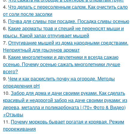
4.
Что делать с пересоленным салом. Как очистить сало
от соли после засолки
5.
Почва для сливы при посадке. Посадка сливы осенью
6.
Какие ароматы трав и специй не переносят мыши и
крысы. Какой запах отпугивает мышей
7.
Отпугивание мышей из дома народными средствами.
Неприятный для грызунов аромат
8.
Какие многолетники и двулетники я всегда сажаю
осенью. Почему осенью сажать многолетники лучше
всего?
9.
Чем и как раскислить почву на огороде. Методы
определения рН
10.
Забор для дома и дачи своими руками. Как сделать
красивый и недорогой забор на даче своими руками: из
дерева, металла и поликарбоната | (70+ Фото & Видео)
+Отзывы
11.
Почему морковь бывает рогатая и корявая. Режим
прореживания