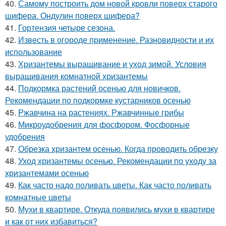
40.
Самому построить дом новой кровли поверх старого
шифера. Ондулин поверх шифера?
41.
Гортензия четыре сезона.
42.
Известь в огороде применение. Разновидности и их
использование
43.
Хризантемы выращивание и уход зимой. Условия
выращивания комнатной хризантемы
44.
Подкормка растений осенью для новичков.
Рекомендации по подкормке кустарников осенью
45.
Ржавчина на растениях. Ржавчинные грибы
46.
Микроудобрения для фосфором. Фосфорные
удобрения
47.
Обрезка хризантем осенью. Когда проводить обрезку
48.
Уход хризантемы осенью. Рекомендации по уходу за
хризантемами осенью
49.
Как часто надо поливать цветы. Как часто поливать
комнатные цветы
50.
Мухи в квартире. Откуда появились мухи в квартире
и как от них избавиться?