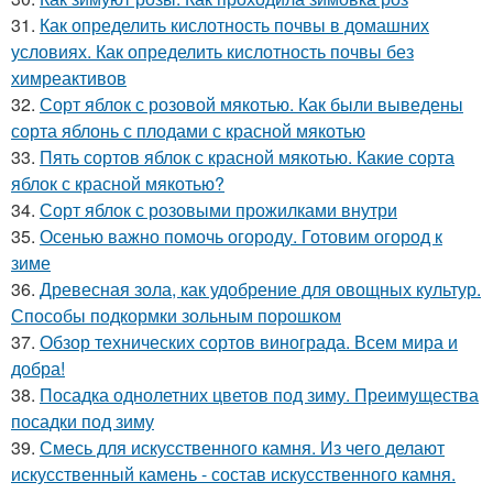
31.
Как определить кислотность почвы в домашних
условиях. Как определить кислотность почвы без
химреактивов
32.
Сорт яблок с розовой мякотью. Как были выведены
сорта яблонь с плодами с красной мякотью
33.
Пять сортов яблок с красной мякотью. Какие сорта
яблок с красной мякотью?
34.
Сорт яблок с розовыми прожилками внутри
35.
Осенью важно помочь огороду. Готовим огород к
зиме
36.
Древесная зола, как удобрение для овощных культур.
Способы подкормки зольным порошком
37.
Обзор технических сортов винограда. Всем мира и
добра!
38.
Посадка однолетних цветов под зиму. Преимущества
посадки под зиму
39.
Смесь для искусственного камня. Из чего делают
искусственный камень - состав искусственного камня.