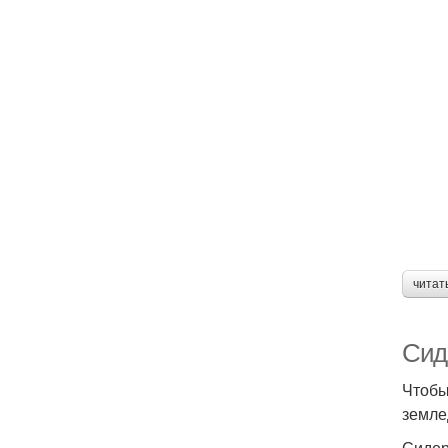
читат
Сиде
Чтобы
земле
Сидер