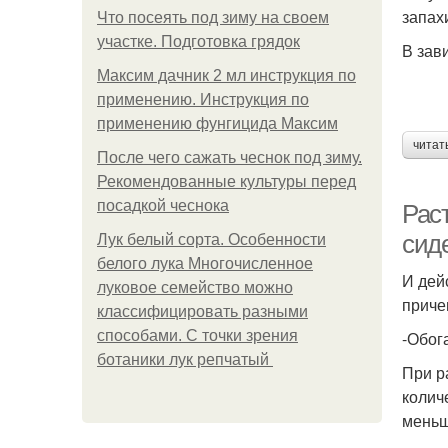
запах
Что посеять под зиму на своем
участке. Подготовка грядок
В зав
Максим дачник 2 мл инструкция по
применению. Инструкция по
применению фунгицида Максим
читат
После чего сажать чеснок под зиму.
Рекомендованные культуры перед
посадкой чеснока
Рас
сид
Лук белый сорта. Особенности
белого лука Многочисленное
И дей
луковое семейство можно
приче
классифицировать разными
способами. С точки зрения
-Обог
ботаники лук репчатый
При р
колич
меньш