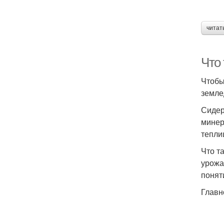
читат
Что
Чтобы
земле
Сидер
минер
тепли
Что т
урожа
понят
Главн