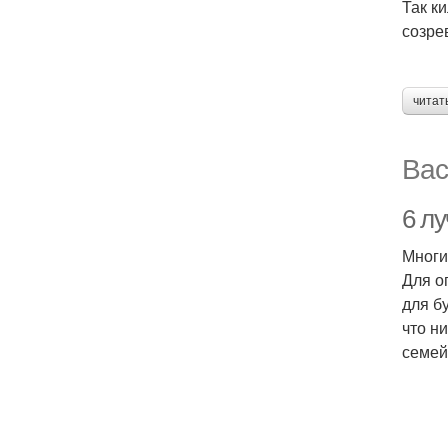
Так к
созре
читат
Вас
6 л
Многи
Для о
для б
что н
семей