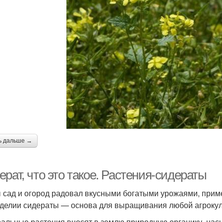
ь дальше →
рат, что это такое. Растения-сидераты
 сад и огород радовал вкусными богатыми урожаями, прим
делии сидераты — основа для выращивания любой агрокуль
альные растения вносят в землю природную органику, на