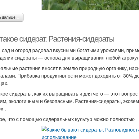
ь дальше →
 такое сидерат. Растения-сидераты
 сад и огород радовал вкусными богатыми урожаями, прим
делии сидераты — основа для выращивания любой агрокуль
альные растения вносят в землю природную органику, на
алами. Прибавка продуктивности может доходить от 30% до 
цах.
акое сидераты, как их выращивать и для чего — этот вопрос 
ям, экологичным и безопасным. Растения-сидераты, экоз
ия.
ое, что с помощью сидеральных культур можно полностью