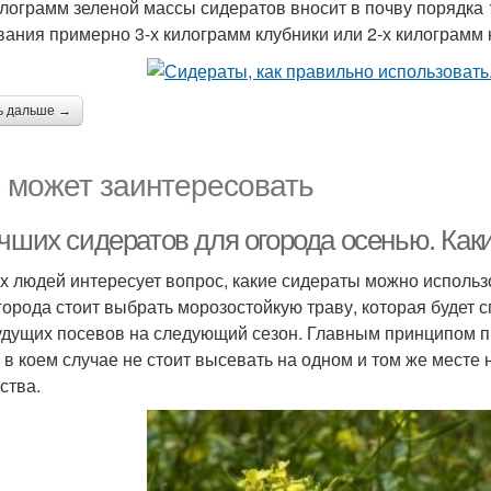
илограмм зеленой массы сидератов вносит в почву порядка 1
вания примерно 3-х килограмм клубники или 2-х килограмм
ь дальше →
 может заинтересовать
учших сидератов для огорода осенью. Как
х людей интересует вопрос, какие сидераты можно использо
города стоит выбрать морозостойкую траву, которая будет 
удущих посевов на следующий сезон. Главным принципом пр
и в коем случае не стоит высевать на одном и том же месте
ства.