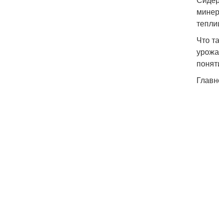
минер
тепли
Что т
урожа
понят
Главн