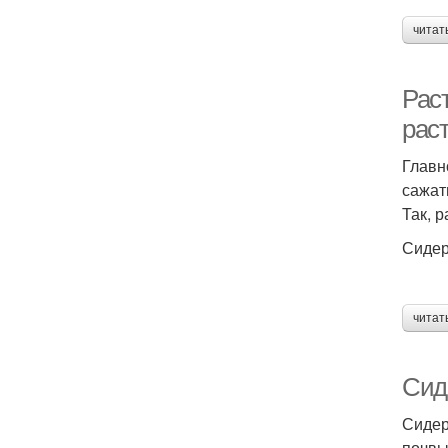
читат
Рас
рас
Главн
сажат
Так, 
Сидер
читат
Сид
Сидер
почвы