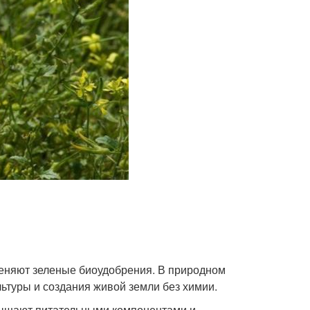
еняют зеленые биоудобрения. В природном
туры и создания живой земли без химии.
сыщают питательными компонентами и