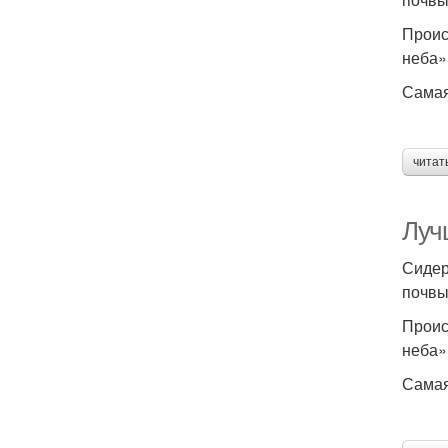
Проис
неба»
Самая
читат
Луч
Сидер
почвы
Проис
неба»
Самая