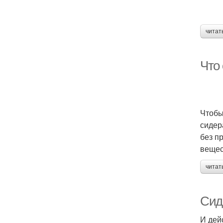
читат
Что
Чтобы
сидер
без п
вещес
читат
Сиде
И дей