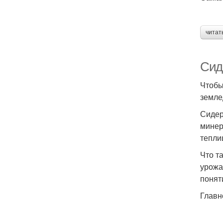
читат
Сиде
Чтобы
земле
Сидер
минер
тепли
Что т
урожа
понят
Главн