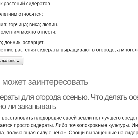
к растений сидератов
олетним относятся:
ия; горчица; вика; люпин.
голетним можно отнести:
; донник; эспарцет.
етние растения сидераты выращивают в огороде, а многоле
ь дальше →
 может заинтересовать
раты для огорода осенью. Что делать осе
но ли закапывать
 восстановить плодородие своей земли нет лучшего средст
ается просто сидераты. Либо почвопокровные культуры. Инт
да, получающая силу с неба». Овощи выращенные на сиде