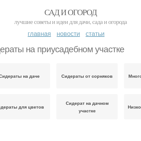
САД И ОГОРОД
лучшие советы и идеи для дачи, сада и огорода
главная
новости
статьи
ераты на приусадебном участке
Сидераты на даче
Сидераты от сорняков
Мног
Сидерат на дачном
дераты для цветов
Низк
участке
идераты на огороде
Сидераты для огорода