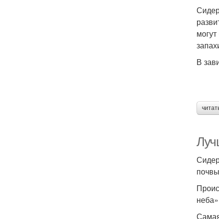
Сидер
разви
могут
запах
В зав
читат
Луч
Сидер
почвы
Проис
неба»
Самая