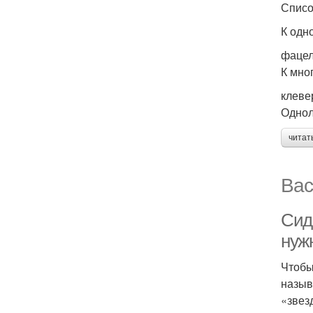
Списо
К одн
фацел
К мно
клевер
Однол
читат
Вас
Сиде
нуж
Чтобы
назыв
«звез