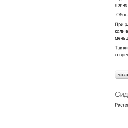
приче
-Обог
При р
колич
меньш
Так к
созре
читат
Сид
Расте