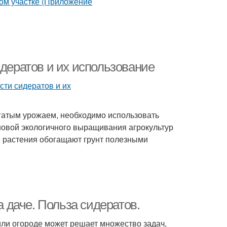
идератов и их использование
огатым урожаем, необходимо использовать
новой экологичного выращивания агрокультур
 растения обогащают грунт полезными
а даче. Польза сидератов.
или огороде может решает множество задач,