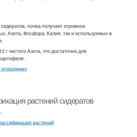
а сидератов, почва получает огромное
х, Азота, Фосфора, Калия, так и используемых в
я.
2 г чистого Азота, что достаточно для
 картофеля.
ификация растений сидератов
.