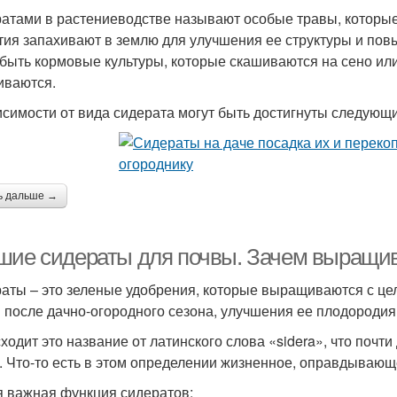
атами в растениеводстве называют особые травы, которы
тия запахивают в землю для улучшения ее структуры и пов
 быть кормовые культуры, которые скашиваются на сено или
иваются.
исимости от вида сидерата могут быть достигнуты следую
ь дальше →
шие сидераты для почвы. Зачем выращи
аты – это зеленые удобрения, которые выращиваются с це
 после дачно-огородного сезона, улучшения ее плодородия
ходит это название от латинского слова «sidera», что почт
. Что-то есть в этом определении жизненное, оправдывающ
 важная функция сидератов: