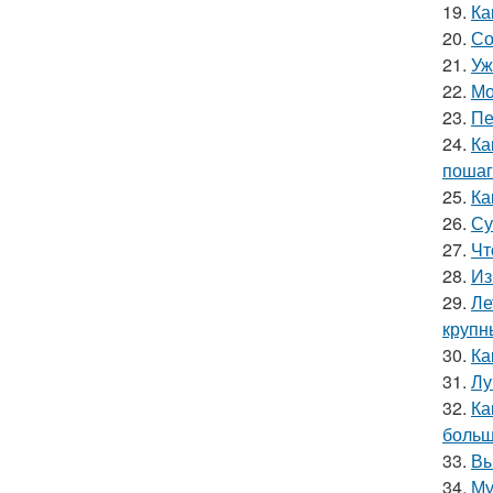
19.
Ка
20.
Со
21.
Уж
22.
Мо
23.
Пе
24.
Ка
пошаг
25.
Ка
26.
Су
27.
Чт
28.
Из
29.
Ле
крупн
30.
Ка
31.
Лу
32.
Ка
больш
33.
Вы
34.
Му