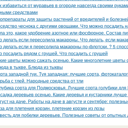
к избавиться от муравьев в огороде навсегда своими рукам
ными средствами
опрепараты для защиты растений от вредителей и болезней
седство чеснока с другими овощами. Что можно посадить н
ла это, какое удобрение азотное или фосфорное. Состав п
о делать если пересолила макароны. Что делать, если мак
о делать если я пересолила макароны по-флотски. ? 5 спосо
о посадить рядом с грушей. Что посадить с грушей
кие цветы можно сажать осенью. Какие многолетние цветы
юда в тыкве. Блюда из тыквы
рта западной туи. Туя западная: лучшие сорта, фотокатало
рьба с тлей. Народные средства от тли
лубика сорта для Подмосковья. Лучшие сорта голубики для
садка деревьев осенью. Какие деревья и кустарники лучше
густ на даче. Работы на даче в августе и сентябре: полезн
за для плетения корзин. плетение корзин из лозы
весть для побелки деревьев. Полезные советы от опытных