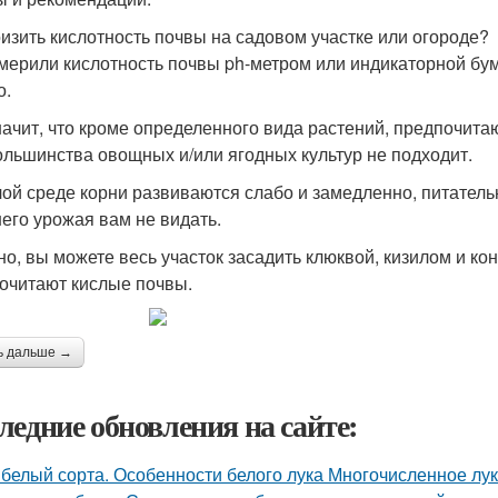
оизить кислотность почвы на садовом участке или огороде?
мерили кислотность почвы ph-метром или индикаторной бумаг
о.
начит, что кроме определенного вида растений, предпочита
ольшинства овощных и/или ягодных культур не подходит.
лой среде корни развиваются слабо и замедленно, питатель
его урожая вам не видать.
но, вы можете весь участок засадить клюквой, кизилом и ко
очитают кислые почвы.
ь дальше →
ледние обновления на сайте:
 белый сорта. Особенности белого лука Многочисленное л