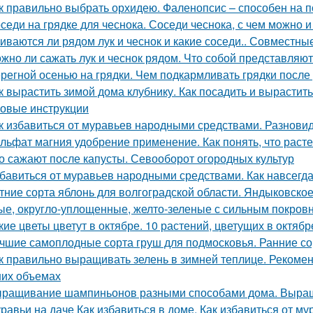
к правильно выбрать орхидею. Фаленопсис – способен на 
седи на грядке для чеснока. Соседи чеснока, с чем можно 
иваются ли рядом лук и чеснок и какие соседи.. Совместные
жно ли сажать лук и чеснок рядом. Что собой представляют
регной осенью на грядки. Чем подкармливать грядки после
к вырастить зимой дома клубнику. Как посадить и вырастит
овые инструкции
к избавиться от муравьев народными средствами. Разнов
льфат магния удобрение применение. Как понять, что рас
о сажают после капусты. Севооборот огородных культур
бавиться от муравьев народными средствами. Как навсегда
тние сорта яблонь для волгоградской области. Яндыковско
ые, округло-уплощенные, желто-зеленые с сильным покров
кие цветы цветут в октябре. 10 растений, цветущих в октябр
чшие самоплодные сорта груш для подмосковья. Ранние со
к правильно выращивать зелень в зимней теплице. Рекоме
их объемах
ращивание шампиньонов разными способами дома. Выра
равьи на даче Как избавиться в доме. Как избавиться от му