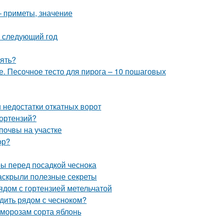
— приметы, значение
а следующий год
рять?
е. Песочное тесто для пирога – 10 пошаговых
 недостатки откатных ворот
гортензий?
почвы на участке
ор?
ры перед посадкой чеснока
раскрыли полезные секреты
ядом с гортензией метельчатой
адить рядом с чесноком?
 морозам сорта яблонь