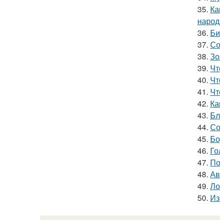
35.
Ка
народ
36.
Би
37.
Со
38.
Зо
39.
Чт
40.
Чт
41.
Чт
42.
Ка
43.
Бл
44.
Со
45.
Бо
46.
Го
47.
По
48.
Ав
49.
Ло
50.
Из