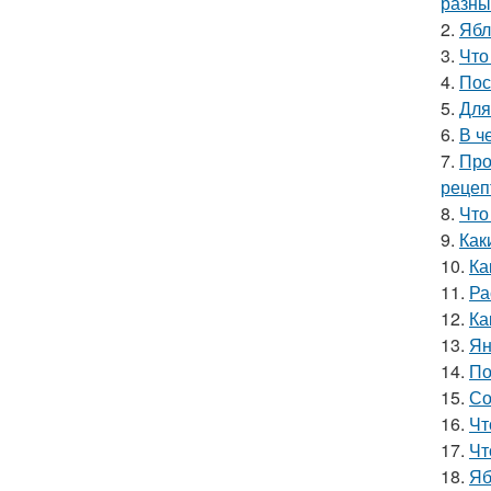
разны
2.
Ябл
3.
Что
4.
Пос
5.
Для
6.
В ч
7.
Про
рецеп
8.
Что
9.
Как
10.
Ка
11.
Ра
12.
Ка
13.
Ян
14.
По
15.
Со
16.
Чт
17.
Чт
18.
Яб