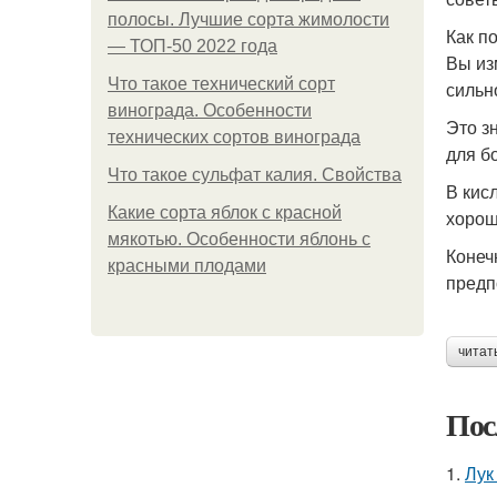
полосы. Лучшие сорта жимолости
Как п
— ТОП-50 2022 года
Вы из
Что такое технический сорт
сильн
винограда. Особенности
Это з
технических сортов винограда
для б
Что такое сульфат калия. Свойства
В кис
Какие сорта яблок с красной
хорош
мякотью. Особенности яблонь с
Конеч
красными плодами
предп
читат
Пос
1.
Лук