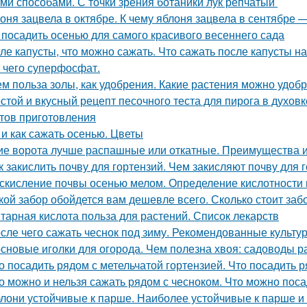
ми способами. С точки зрения ботаники лук репчатый
оня зацвела в октябре. К чему яблоня зацвела в сентябре 
 посадить осенью для самого красивого весеннего сада
ле капусты, что можно сажать. Что сажать после капусты н
 чего суперфосфат.
ем польза золы, как удобрения. Какие растения можно удоб
стой и вкусный рецепт песочного теста для пирога в духовк
тов приготовления
 и как сажать осенью. Цветы
ие ворота лучше распашные или откатные. Преимущества и
к закислить почву для гортензий. Чем закисляют почву для 
скисление почвы осенью мелом. Определение кислотности 
кой забор обойдется вам дешевле всего. Сколько стоит заб
тарная кислота польза для растений. Список лекарств
сле чего сажать чеснок под зиму. Рекомендованные культу
сновые иголки для огорода. Чем полезна хвоя: садоводы 
о посадить рядом с метельчатой гортензией. Что посадить р
о можно и нельзя сажать рядом с чесноком. Что можно пос
лони устойчивые к парше. Наиболее устойчивые к парше и