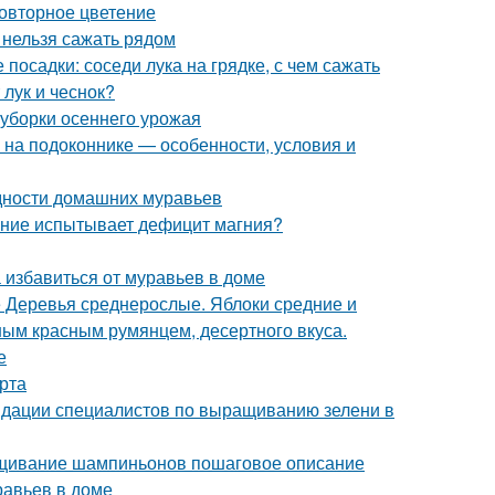
повторное цветение
и нельзя сажать рядом
 посадки: соседи лука на грядке, с чем сажать
 лук и чеснок?
 уборки осеннего урожая
ь на подоконнике — особенности, условия и
идности домашних муравьев
тение испытывает дефицит магния?
 избавиться от муравьев в доме
е Деревья среднерослые. Яблоки средние и
ным красным румянцем, десертного вкуса.
е
рта
ндации специалистов по выращиванию зелени в
щивание шампиньонов пошаговое описание
равьев в доме