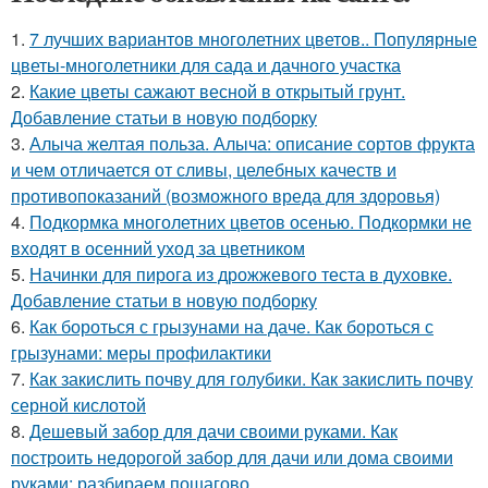
1.
7 лучших вариантов многолетних цветов.. Популярные
цветы-многолетники для сада и дачного участка
2.
Какие цветы сажают весной в открытый грунт.
Добавление статьи в новую подборку
3.
Алыча желтая польза. Алыча: описание сортов фрукта
и чем отличается от сливы, целебных качеств и
противопоказаний (возможного вреда для здоровья)
4.
Подкормка многолетних цветов осенью. Подкормки не
входят в осенний уход за цветником
5.
Начинки для пирога из дрожжевого теста в духовке.
Добавление статьи в новую подборку
6.
Как бороться с грызунами на даче. Как бороться с
грызунами: меры профилактики
7.
Как закислить почву для голубики. Как закислить почву
серной кислотой
8.
Дешевый забор для дачи своими руками. Как
построить недорогой забор для дачи или дома своими
руками: разбираем пошагово