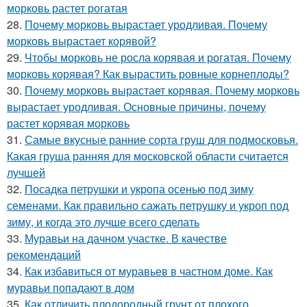
морковь растет рогатая
28.
Почему морковь вырастает уродливая. Почему
морковь вырастает корявой?
29.
Чтобы морковь не росла корявая и рогатая. Почему
морковь корявая? Как вырастить ровные корнеплоды?
30.
Почему морковь вырастает корявая. Почему морковь
вырастает уродливая. Основные причины, почему
растет корявая морковь
31.
Самые вкусные ранние сорта груш для подмосковья.
Какая груша ранняя для московской области считается
лучшей
32.
Посадка петрушки и укропа осенью под зиму
семенами. Как правильно сажать петрушку и укроп под
зиму, и когда это лучше всего сделать
33.
Муравьи на дачном участке. В качестве
рекомендаций
34.
Как избавиться от муравьев в частном доме. Как
муравьи попадают в дом
35.
Как отличить плодородный грунт от плохого.