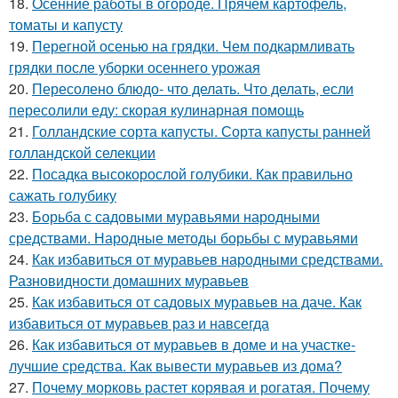
18.
Осенние работы в огороде. Прячем картофель,
томаты и капусту
19.
Перегной осенью на грядки. Чем подкармливать
грядки после уборки осеннего урожая
20.
Пересолено блюдо- что делать. Что делать, если
пересолили еду: скорая кулинарная помощь
21.
Голландские сорта капусты. Сорта капусты ранней
голландской селекции
22.
Посадка высокорослой голубики. Как правильно
сажать голубику
23.
Борьба с садовыми муравьями народными
средствами. Народные методы борьбы с муравьями
24.
Как избавиться от муравьев народными средствами.
Разновидности домашних муравьев
25.
Как избавиться от садовых муравьев на даче. Как
избавиться от муравьев раз и навсегда
26.
Как избавиться от муравьев в доме и на участке-
лучшие средства. Как вывести муравьев из дома?
27.
Почему морковь растет корявая и рогатая. Почему