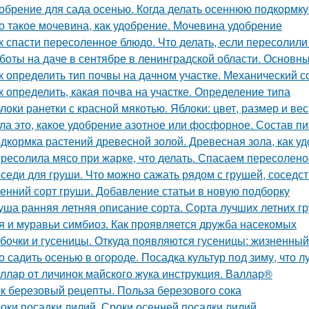
обрение для сада осенью. Когда делать осеннюю подкормк
о такое мочевина, как удобрение. Мочевина удобрение
к спасти пересоленное блюдо. Что делать, если пересолил
боты на даче в сентябре в ленинградской области. Основны
к определить тип почвы на дачном участке. Механический с
к определить, какая почва на участке. Определение типа
локи ранетки с красной мякотью. Яблоки: цвет, размер и вес
ла это, какое удобрение азотное или фосфорное. Состав п
дкормка растений древесной золой. Древесная зола, как у
ресолила мясо при жарке, что делать. Спасаем пересолен
седи для груши. Что можно сажать рядом с грушей, соседст
енний сорт груши. Добавление статьи в новую подборку
уша ранняя летняя описание сорта. Сорта лучших летних 
я и муравьи симбиоз. Как проявляется дружба насекомых
бочки и гусеницы. Откуда появляются гусеницы: жизненный
о садить осенью в огороде. Посадка культур под зиму, что 
ллар от личинок майского жука инструкция. Валлар®
к березовый рецепты. Польза березового сока
оки посадки лилий. Сроки осенней посадки лилий