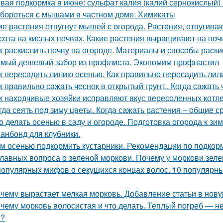
вая подкормка в июне: сульфат калия (калий сернокислый) 
 бороться с мышами в частном доме. Химикаты
ие растения отпугнут мышей с огорода. Растения, отпуги
сота на кислых почвах. Какие растения выращивают на поч
к раскислить почву на огороде. Материалы и способы раск
мый дешевый забор из профлиста. Экономим профнастил
к пересадить лилию осенью. Как правильно пересадить лил
к правильно сажать чеснок в открытый грунт.. Когда сажать
к находчивые хозяйки исправляют вкус пересоленных котле
гда сеять под зиму цветы. Когда сажать растения – общие с
о делать осенью в саду и огороде. Подготовка огорода к зи
анбонд для клубники.
м осенью подкормить кустарники. Рекомендации по подкор
главных вопроса о зеленой моркови. Почему у моркови зеле
популярных мифов о секущихся концах волос. 10 популярны
чему вырастает мелкая морковь. Добавление статьи в нов
чему морковь волосистая и что делать. Теплый погреб — не
я?