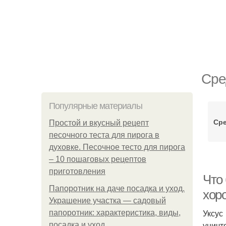
Сре
Популярные материалы
Сре
Простой и вкусный рецепт
песочного теста для пирога в
духовке. Песочное тесто для пирога
– 10 пошаговых рецептов
приготовления
Что 
Папоротник на даче посадка и уход.
хор
Украшение участка — садовый
Уксус
папоротник: характеристика, виды,
уничт
посадка и уход