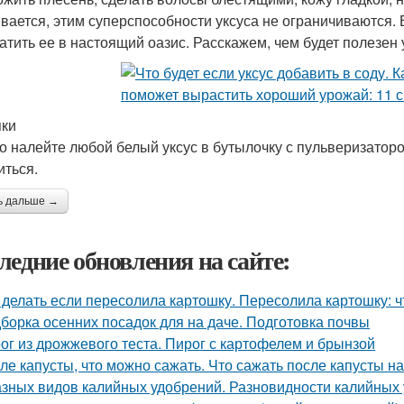
вается, этим суперспособности уксуса не ограничиваются. Е
атить ее в настоящий оазис. Расскажем, чем будет полезен 
ки
о налейте любой белый уксус в бутылочку с пульверизаторо
иться.
ь дальше →
ледние обновления на сайте:
 делать если пересолила картошку. Пересолила картошку: чт
борка осенних посадок для на даче. Подготовка почвы
ог из дрожжевого теста. Пирог с картофелем и брынзой
ле капусты, что можно сажать. Что сажать после капусты н
азных видов калийных удобрений. Разновидности калийных