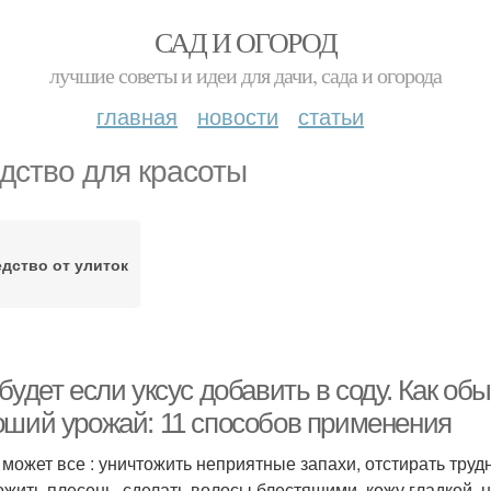
САД И ОГОРОД
лучшие советы и идеи для дачи, сада и огорода
главная
новости
статьи
дство для красоты
дство от улиток
будет если уксус добавить в соду. Как о
оший урожай: 11 способов применения
 может все : уничтожить неприятные запахи, отстирать тру
ожить плесень, сделать волосы блестящими, кожу гладкой, 