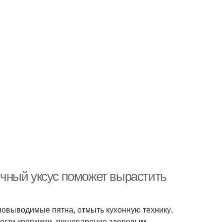
бычный уксус поможет вырастить
дновыводимые пятна, отмыть кухонную технику,
ногти крепкими, пищеварение здоровым.