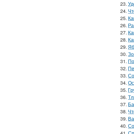
23.
Уд
24.
Чт
25.
Ка
26.
Ра
27.
Ка
28.
Ка
29.
Яб
30.
Зо
31.
По
32.
Пе
33.
Со
34.
Ос
35.
Гр
36.
Тл
37.
Ба
38.
Чт
39.
Ва
40.
Со
41.
Ср