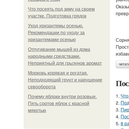
Оказы
Что посеять под зиму на своем
превр
участке. Подготовка грядок
Уход хризантемы осенью.
Рекомендации по уходу за
Сорня
хризантемами осенью
Прост
Отпугивание мышей из дома
избав
народными средствами.
Неприятный для грызунов аромат
читат
Морковь корявая и рогатая.
Пос
Неподходящий грунт и нарушение
севооборота
1.
Что
Почему яблоки внутри розовые.
2.
Под
Пять сортов яблок с красной
3.
Пир
мякотью
4.
Пос
5.
8 р