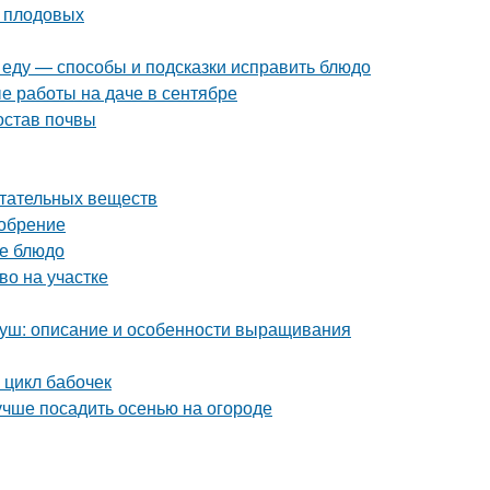
у плодовых
и еду — способы и подсказки исправить блюдо
е работы на даче в сентябре
остав почвы
итательных веществ
добрение
ое блюдо
во на участке
груш: описание и особенности выращивания
 цикл бабочек
лучше посадить осенью на огороде