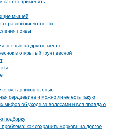
и как его применять
вающие мышей
вах разной кислотности
исления почвы
ии осенью на другое место
 чеснок в открытый грунт весной
т
роки
ме
мке кустарников осенью
ная сердцевина и можно ли ее есть такую
х мифов об уходе за волосами и вся правда о
ую подборку
 проблема: как сохранить морковь на долгое