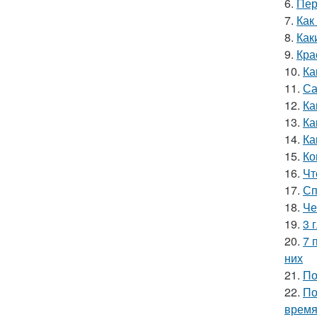
6.
Пер
7.
Как
8.
Как
9.
Кра
10.
Ка
11.
Са
12.
Ка
13.
Ка
14.
Ка
15.
Ко
16.
Чт
17.
Сп
18.
Че
19.
3 
20.
7 
них
21.
По
22.
По
врем