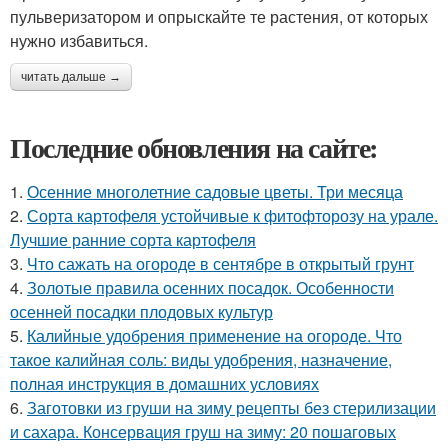
пульверизатором и опрыскайте те растения, от которых
нужно избавиться.
читать дальше →
Последние обновления на сайте:
1.
Осенние многолетние садовые цветы. Три месяца
2.
Сорта картофеля устойчивые к фитофторозу на урале.
Лучшие ранние сорта картофеля
3.
Что сажать на огороде в сентябре в открытый грунт
4.
Золотые правила осенних посадок. Особенности
осенней посадки плодовых культур
5.
Калийные удобрения применение на огороде. Что
такое калийная соль: виды удобрения, назначение,
полная инструкция в домашних условиях
6.
Заготовки из груши на зиму рецепты без стерилизации
и сахара. Консервация груш на зиму: 20 пошаговых