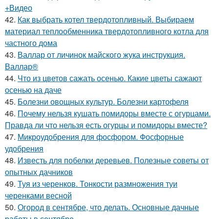
+Видео
42.
Как выбрать котел твердотопливный. Выбираем
материал теплообменника твердотопливного котла для
частного дома
43.
Валлар от личинок майского жука инструкция.
Валлар®
44.
Что из цветов сажать осенью. Какие цветы сажают
осенью на даче
45.
Болезни овощных культур. Болезни картофеля
46.
Почему нельзя кушать помидоры вместе с огурцами.
Правда ли что нельзя есть огурцы и помидоры вместе?
47.
Микроудобрения для фосфором. Фосфорные
удобрения
48.
Известь для побелки деревьев. Полезные советы от
опытных дачников
49.
Туя из черенков. Тонкости размножения туи
черенками весной
50.
Огород в сентябре, что делать. Основные дачные
работы в сентябре