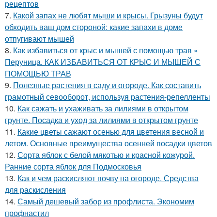
рецептов
7.
Какой запах не любят мыши и крысы. Грызуны будут
обходить ваш дом стороной: какие запахи в доме
отпугивают мышей
8.
Как избавиться от крыс и мышей с помощью трав »
Перуница. КАК ИЗБАВИТЬСЯ ОТ КРЫС И МЫШЕЙ С
ПОМОЩЬЮ ТРАВ
9.
Полезные растения в саду и огороде. Как составить
грамотный севооборот, используя растения-репелленты
10.
Как сажать и ухаживать за лилиями в открытом
грунте. Посадка и уход за лилиями в открытом грунте
11.
Какие цветы сажают осенью для цветения весной и
летом. Основные преимущества осенней посадки цветов
12.
Сорта яблок с белой мякотью и красной кожурой.
Ранние сорта яблок для Подмосковья
13.
Как и чем раскисляют почву на огороде. Средства
для раскисления
14.
Самый дешевый забор из профлиста. Экономим
профнастил