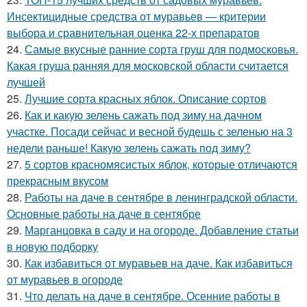
Инсектицидные средства от муравьев — критерии
выбора и сравнительная оценка 22-х препаратов
24.
Самые вкусные ранние сорта груш для подмосковья.
Какая груша ранняя для московской области считается
лучшей
25.
Лучшие сорта красных яблок. Описание сортов
26.
Как и какую зелень сажать под зиму на дачном
участке. Посади сейчас и весной будешь с зеленью на 3
недели раньше! Какую зелень сажать под зиму?
27.
5 сортов красномясистых яблок, которые отличаются
прекрасным вкусом
28.
Работы на даче в сентябре в ленинградской области.
Основные работы на даче в сентябре
29.
Марганцовка в саду и на огороде. Добавление статьи
в новую подборку
30.
Как избавиться от муравьев на даче. Как избавиться
от муравьев в огороде
31.
Что делать на даче в сентябре. Осенние работы в