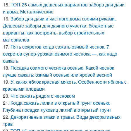
15.
ТОП-25 самых дешевых вариантов забора для дачи
и дома. Металлические
16.
Забор для дачи и частного дома своими руками.
Дешевые заборы для дачного участка: бюджетные
варианты, как построить, выбор строительных
материалов
17.
Пять секретов когда сажать озимый чеснок. 7
секретов супер-урожая озимого чеснока —, как надо
сажать
18.
Посадка озимого чеснока осенью. Какой чеснок
лучше сажать: озимый осенью или яровой весной
19.
У, каких яблок красная мякоть. Особенности яблонь с
красными плодами
20.
Что сажать рядом с чесноком
21.
Когда сажать лилии в открытый грунт осенью.
Глубина посадки луковиц лилий в открытый грунт
22.
Декоративные злаки и травы. Виды декоративных
трав
23.
ТОП-15 лучших средств от садовых муравьев.