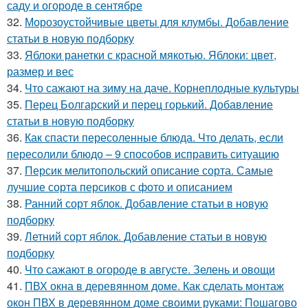
саду и огороде в сентябре
32.
Морозоустойчивые цветы для клумбы. Добавление
статьи в новую подборку
33.
Яблоки ранетки с красной мякотью. Яблоки: цвет,
размер и вес
34.
Что сажают на зиму на даче. Корнеплодные культуры
35.
Перец Болгарский и перец горький. Добавление
статьи в новую подборку
36.
Как спасти пересоленные блюда. Что делать, если
пересолили блюдо – 9 способов исправить ситуацию
37.
Персик мелитопольский описание сорта. Самые
лучшие сорта персиков с фото и описанием
38.
Ранний сорт яблок. Добавление статьи в новую
подборку
39.
Летний сорт яблок. Добавление статьи в новую
подборку
40.
Что сажают в огороде в августе. Зелень и овощи
41.
ПВХ окна в деревянном доме. Как сделать монтаж
окон ПВХ в деревянном доме своими руками: Пошагово