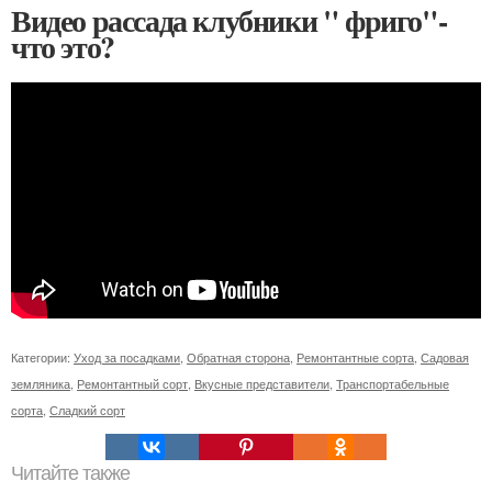
Видео рассада клубники " фриго"-
что это?
Категории:
Уход за посадками
,
Обратная сторона
,
Ремонтантные сорта
,
Садовая
земляника
,
Ремонтантный сорт
,
Вкусные представители
,
Транспортабельные
сорта
,
Сладкий сорт
Читайте также