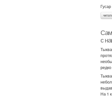
Гусар
читат
Сам
с н
Тыква
протя
необы
редко
Тыква
небол
выдав
На 1 