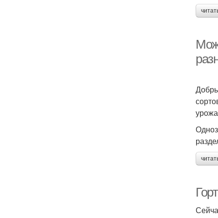
читат
Мож
раз
Добры
сорто
урожа
Одноз
разде
читат
Горт
Сейча