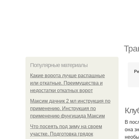
Тра
Популярные материалы
Р
Какие ворота лучше распашные
или откатные. Преимущества и
недостатки откатных ворот
Максим дачник 2 мл инструкция по
применению. Инструкция по
Клу
применению фунгицида Максим
В пос
Что посеять под зиму на своем
она з
участке. Подготовка грядок
необы