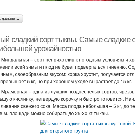
ь дальше →
ый сладкий сорт тыквы. Самые сладкие с
аибольшей урожайностью
 Миндальная – сорт неприхотлив к погодным условиям и хр
жении всей зимы и плод не будет подвергаться гниению. Со
чным, своеобразным вкусом: корка хрустит, получается от
 превышает 5 кг, но при хорошем уходе вырастает до 15 кг.
 Мраморная – одна из лучших позднеспелых сортов, чрезвыч
ьшую кислинку, нетвердую корочку и быстро готовится. Наи
ливания свежего сока. Масса плода небольшая – 5 кг, до т
кв.м. площади можно собирать до 25-30 кг тыквы.