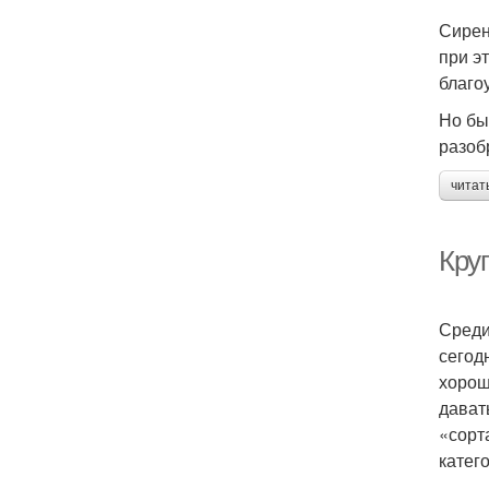
Сирен
при э
благо
Но бы
разоб
читат
Кру
Среди
сегод
хорош
дават
«сорт
катег