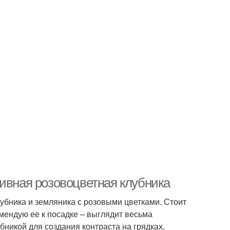
тивная розовоцветная клубника
убника и земляника с розовыми цветками. Стоит
мендую ее к посадке – выглядит весьма
никой для создания контраста на грядках.