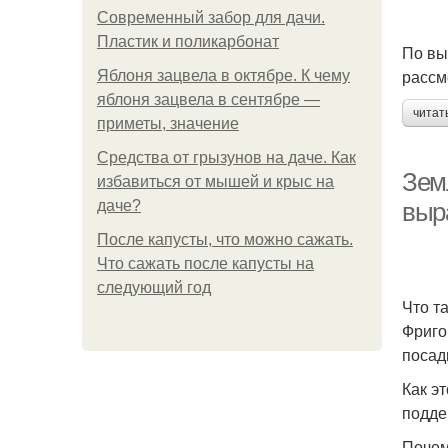
Современный забор для дачи.
Пластик и поликарбонат
По вы
рассм
Яблоня зацвела в октябре. К чему
яблоня зацвела в сентябре —
читат
приметы, значение
Средства от грызунов на даче. Как
Земл
избавиться от мышей и крыс на
даче?
выр
После капусты, что можно сажать.
Что сажать после капусты на
следующий год
Что т
Фриго
посад
Как э
подде
Почем