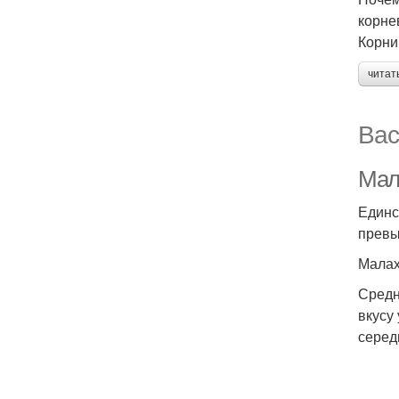
корне
Корни
читат
Вас
Мал
Единс
превы
Малах
Средн
вкусу
серед