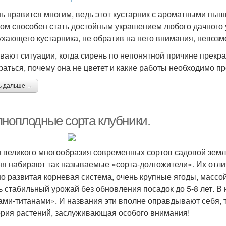
ь нравится многим, ведь этот кустарник с ароматными пыш
том способен стать достойным украшением любого дачного у
ухающего кустарника, не обратив на него внимания, невозм
вают ситуации, когда сирень по непонятной причине прекра
раться, почему она не цветет и какие работы необходимо пр
ь дальше →
пноплодные сорта клубники.
 великого многообразия современных сортов садовой земл
ня набирают так называемые «сорта-долгожители». Их отли
о развитая корневая система, очень крупные ягоды, массой
ь стабильный урожай без обновления посадок до 5-8 лет. В
ами-титанами». И названия эти вполне оправдывают себя, т
ория растений, заслуживающая особого внимания!