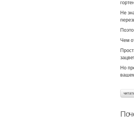
горте
Не зн
перез
Поэто
Чем о
Прост
зацвет
Но пр
вашем
читат
Поче