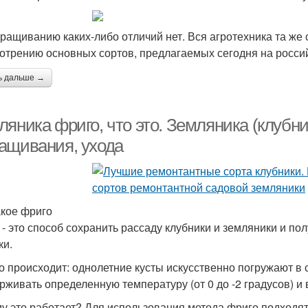
ращиванию каких-либо отличий нет. Вся агротехника та же 
отрению основных сортов, предлагаемых сегодня на росси
ь дальше →
яника фриго, что это. Земляника (клубни
ащивания, ухода
акое фриго
 - это способ сохранить рассаду клубники и земляники и по
ки.
то происходит: однолетние кусты искусственно погружают в 
рживать определенную температуру (от 0 до -2 градусов) и
у это работает? Для использования метода фриго подходят