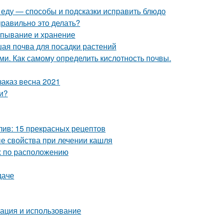
и еду — способы и подсказки исправить блюдо
правильно это делать?
апывание и хранение
чшая почва для посадки растений
ми. Как самому определить кислотность почвы.
аказ весна 2021
и?
лив: 15 прекрасных рецептов
ые свойства при лечении кашля
ых по расположению
даче
кация и использование