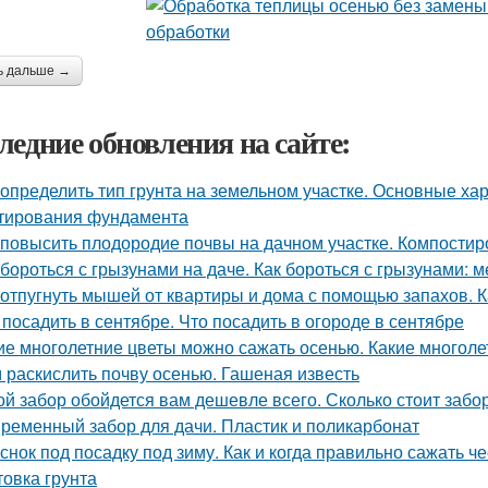
ь дальше →
ледние обновления на сайте:
 определить тип грунта на земельном участке. Основные ха
тирования фундамента
 повысить плодородие почвы на дачном участке. Компостир
 бороться с грызунами на даче. Как бороться с грызунами:
 отпугнуть мышей от квартиры и дома с помощью запахов. 
 посадить в сентябре. Что посадить в огороде в сентябре
ие многолетние цветы можно сажать осенью. Какие многоле
 раскислить почву осенью. Гашеная известь
ой забор обойдется вам дешевле всего. Сколько стоит забо
ременный забор для дачи. Пластик и поликарбонат
снок под посадку под зиму. Как и когда правильно сажать ч
товка грунта