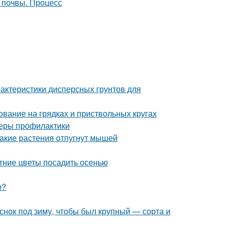
рактеристики дисперсных грунтов для
ование на грядках и приствольных кругах
 меры профилактики
Какие растения отпугнут мышей
тние цветы посадить осенью
р?
еснок под зиму, чтобы был крупный — сорта и