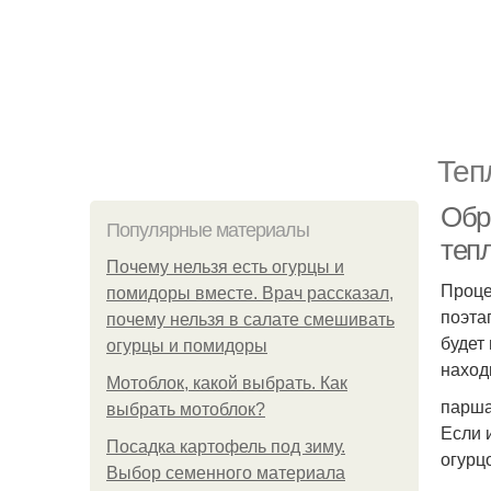
Теп
Обр
Популярные материалы
теп
Почему нельзя есть огурцы и
Проце
помидоры вместе. Врач рассказал,
поэта
почему нельзя в салате смешивать
будет
огурцы и помидоры
наход
Мотоблок, какой выбрать. Как
парша
выбрать мотоблок?
Если 
Посадка картофель под зиму.
огурц
Выбор семенного материала