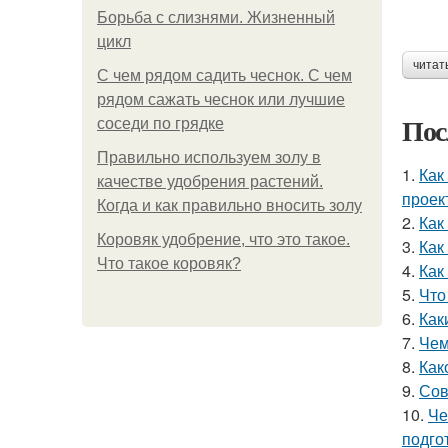
Борьба с слизнями. Жизненный
цикл
читат
С чем рядом садить чеснок. С чем
рядом сажать чеснок или лучшие
Пос
соседи по грядке
Правильно используем золу в
1.
Как
качестве удобрения растений.
проек
Когда и как правильно вносить золу
2.
Как
Коровяк удобрение, что это такое.
3.
Как
Что такое коровяк?
4.
Как
5.
Что
6.
Как
7.
Чем
8.
Как
9.
Сов
10.
Че
подго