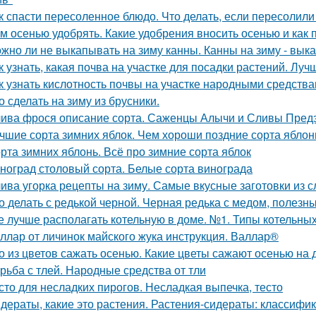
к спасти пересоленное блюдо. Что делать, если пересолил
м осенью удобрять. Какие удобрения вносить осенью и как 
жно ли не выкапывать на зиму канны. Канны на зиму - вык
к узнать, какая почва на участке для посадки растений. Лу
к узнать кислотность почвы на участке народными средства
о сделать на зиму из брусники.
ива фрося описание сорта. Саженцы Алычи и Сливы Предз
чшие сорта зимних яблок. Чем хороши поздние сорта яблон
рта зимних яблонь. Всё про зимние сорта яблок
ноград столовый сорта. Белые сорта винограда
ива угорка рецепты на зиму. Самые вкусные заготовки из с
о делать с редькой черной. Черная редька с медом, полезн
е лучше располагать котельную в доме. №1. Типы котельн
ллар от личинок майского жука инструкция. Валлар®
о из цветов сажать осенью. Какие цветы сажают осенью на 
рьба с тлей. Народные средства от тли
сто для несладких пирогов. Несладкая выпечка, тесто
дераты, какие это растения. Растения-сидераты: классифи