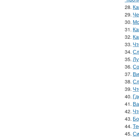
28.
Ка
29.
Че
30.
Мо
31.
Ка
32.
Ка
33.
Чт
34.
Сл
35.
Лу
36.
Со
37.
Ви
38.
Сл
39.
Чт
40.
Гд
41.
Ва
42.
Чт
43.
Бо
44.
Те
45.
Си