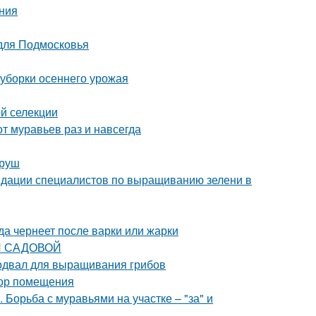
ния
 для Подмосковья
 уборки осеннего урожая
ой селекции
от муравьев раз и навсегда
груш
ндации специалистов по выращиванию зелени в
да чернеет после варки или жарки
КИ САДОВОЙ
одвал для выращивания грибов
бор помещения
Борьба с муравьями на участке – "за" и