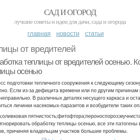
САД И ОГОРОД
лучшие советы и идеи для дачи, сада и огорода
главная
новости
статьи
лицы от вредителей
аботка теплицы от вредителей осенью. Ко
лицы осенью
сс подготовки тепличного сооружения к следующему сезону
пно. Если из-за дефицита времени или по другим причинам 
 неправильно. В различных деталях несущего каркаса и ост
иться личинки насекомых-паразитов и возбудители таких оп
;оливковая пятнистость;фитофтора;пероноспороз;мучниста
игнорировать обработку теплицы осенью, все эти патогены 
ов, причиняя владельцам участков большие проблемы.