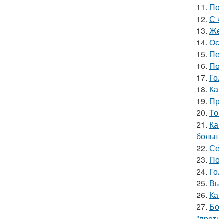
11.
По
12.
С 
13.
Же
14.
Ос
15.
Пе
16.
По
17.
Го
18.
Ка
19.
Пр
20.
То
21.
Ка
больш
22.
Се
23.
По
24.
Го
25.
Вы
26.
Ка
27.
Бо
"прот