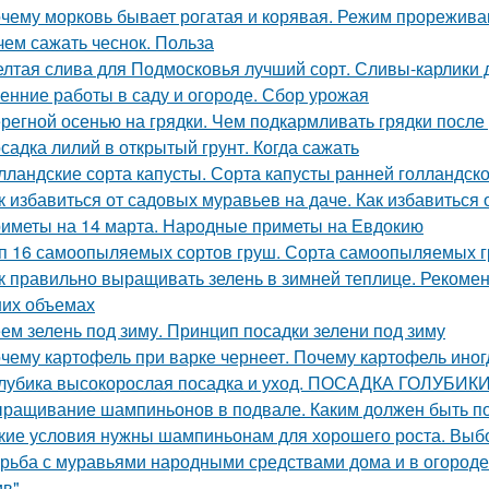
чему морковь бывает рогатая и корявая. Режим прорежива
чем сажать чеснок. Польза
лтая слива для Подмосковья лучший сорт. Сливы-карлики
енние работы в саду и огороде. Сбор урожая
регной осенью на грядки. Чем подкармливать грядки после
садка лилий в открытый грунт. Когда сажать
лландские сорта капусты. Сорта капусты ранней голландск
к избавиться от садовых муравьев на даче. Как избавиться 
иметы на 14 марта. Народные приметы на Евдокию
п 16 самоопыляемых сортов груш. Сорта самоопыляемых 
к правильно выращивать зелень в зимней теплице. Рекоме
их объемах
ем зелень под зиму. Принцип посадки зелени под зиму
чему картофель при варке чернеет. Почему картофель иног
лубика высокорослая посадка и уход. ПОСАДКА ГОЛУБИ
ращивание шампиньонов в подвале. Каким должен быть п
кие условия нужны шампиньонам для хорошего роста. Вы
рьба с муравьями народными средствами дома и в огороде. 
ив"