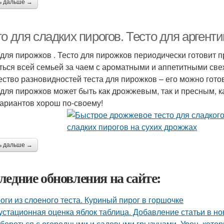
ь дальше →
о для сладких пирогов. Тесто для аргент
 для пирожков . Тесто для пирожков периодически готовит п
ться всей семьей за чаем с ароматными и аппетитными св
ество разновидностей теста для пирожков – его можно гото
 для пирожков может быть как дрожжевым, так и пресным, к
вариантов хорош по-своему!
ь дальше →
ледние обновления на сайте:
оги из слоеного теста. Куриный пирог в горшочке
устационная оценка яблок таблица. Добавление статьи в н
 бороться с огородными и садовыми грызунами. Урон, кото