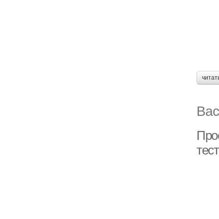
читат
Вас
Прос
тест