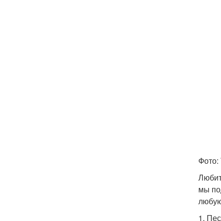
Фото:
Любит
мы по
любую
1. Пе