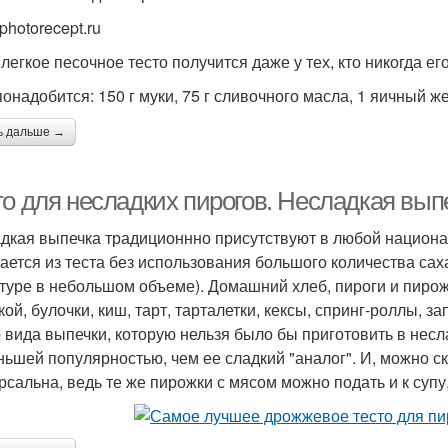
photorecept.ru
легкое песочное тесто получится даже у тех, кто никогда его
онадобится: 150 г муки, 75 г сливочного масла, 1 яичный же
ь дальше →
о для несладких пирогов. Несладкая выпе
дкая выпечка традиционнно присутствуют в любой националь
ается из теста без использования большого количества саха
туре в небольшом объеме). Домашний хлеб, пироги и пирож
ой, булочки, киш, тарт, тарталетки, кексы, спринг-роллы, за
о вида выпечки, которую нельзя было бы приготовить в нес
ньшей популярностью, чем ее сладкий "аналог". И, можно с
рсальна, ведь те же пирожки с мясом можно подать и к супу,