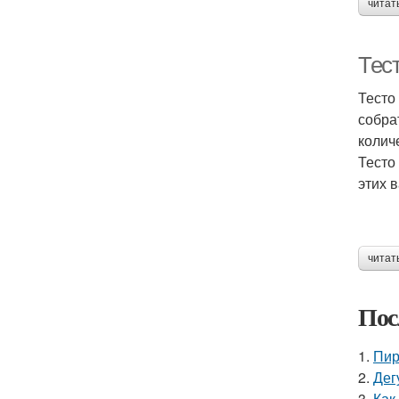
читат
Тест
Тесто
собра
колич
Тесто
этих 
читат
Пос
1.
Пир
2.
Дег
3.
Как