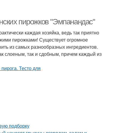
инских пирожков "Эмпанандас"
рактически каждая хозяйка, ведь так приятно
ежими пирожками! Существует огромное
вить из самых разнообразных ингредиентов.
ак слоеным, так и сдобным, причем каждый из
овую подборку
рый наносят грызуны огородам, садам и