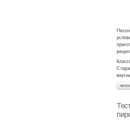
Песоч
услов
приго
рецеп
Класс
Стара
вкусн
читат
Тест
пир