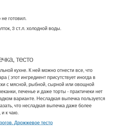
 не готовил.
лток, 3 ст.л. холодной воды.
чка, тесто
ной кухне. К ней можно отнести все, что
ра ( этот ингредиент присутствует иногда в
ки с мясной, рыбной, сырной или овощной
пеканки, печенье и даже торты - практичеки нет
ладком варианте. Несладкая выпечка пользуется
казать, что несладкая выпечка даже более
 и к чаю.