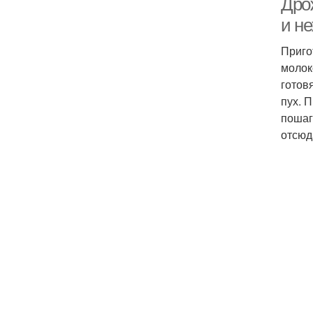
Дрож
и не
Приго
молок
готов
пух. 
пошаг
отсюд