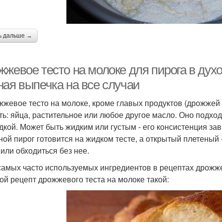
ь дальше →
жевое тесто на молоке для пирога в духо
ная выпечка на все случаи
жжевое тесто на молоке, кроме главых продуктов (дрожжей и
ть: яйца, растительное или любое другое масло. Оно подходи
дкой. Может быть жидким или густым - его консистенция зав
ной пирог готовится на жидком тесте, а открытый плетеный
 или обходиться без нее.
самых часто используемых ингредиентов в рецептах дрожже
ой рецепт дрожжевого теста на молоке такой: