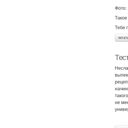
Фото: 
Такое 
Тебе п
читат
Тест
Несла
выпек
рецеп
начинк
таког
не ме
униве