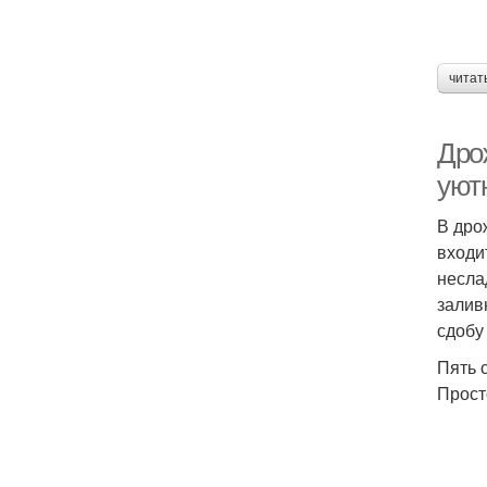
читат
Дрож
уют
В дро
входи
несла
залив
сдобу
Пять 
Прост