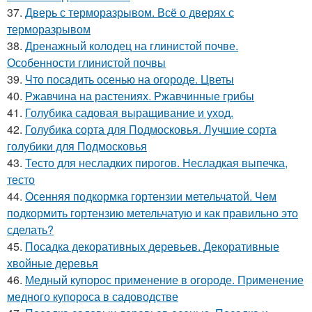
37.
Дверь с терморазрывом. Всё о дверях с
терморазрывом
38.
Дренажный колодец на глинистой почве.
Особенности глинистой почвы
39.
Что посадить осенью на огороде. Цветы
40.
Ржавчина на растениях. Ржавчинные грибы
41.
Голубика садовая выращивание и уход.
42.
Голубика сорта для Подмосковья. Лучшие сорта
голубики для Подмосковья
43.
Тесто для несладких пирогов. Несладкая выпечка,
тесто
44.
Осенняя подкормка гортензии метельчатой. Чем
подкормить гортензию метельчатую и как правильно это
сделать?
45.
Посадка декоративных деревьев. Декоративные
хвойные деревья
46.
Медный купорос применение в огороде. Применение
медного купороса в садоводстве