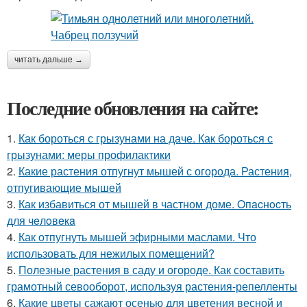
читать дальше →
Последние обновления на сайте:
1.
Как бороться с грызунами на даче. Как бороться с
грызунами: меры профилактики
2.
Какие растения отпугнут мышей с огорода. Растения,
отпугивающие мышей
3.
Как избавиться от мышей в частном доме. Oпacнocть
для чeлoвeкa
4.
Как отпугнуть мышей эфирными маслами. Что
использовать для нежилых помещений?
5.
Полезные растения в саду и огороде. Как составить
грамотный севооборот, используя растения-репелленты
6.
Какие цветы сажают осенью для цветения весной и