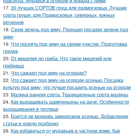
навсегда. Муравьи в огороде и борьба с ними
17.
30 лучших СОРТОВ груш для подмосковья. Лучшие
сорта груши: для Подмосковья, северных, южных
регионов
18.
Сеем зелень под зиму. Принцип посадки зелени под
зиму
19.
Что посеять под зиму на своем участке. Подготовка
грядок
20.
От мицелия до гриба. Что такое мицелий или
грибница
21.
Что сажают под зиму на огороде?
22.
Что сажают под зиму на огороде осенью. Посадка
культур под зиму, что лучше посадить осенью на огороде
23.
Малина ранняя сорта. Традиционные сорта малины
24.
Как выращивать шампиньоны на даче. Особенности
выращивания в теплице
25.
Боится ли морковь заморозков осенью. Добавление
статьи в новую подборку
26.
Как избавиться от муравьев в частном доме. Как