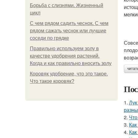
Борьба с слизнями. Жизненный
истощ
цикл
мелки
С чем рядом садить чеснок. С чем
рядом сажать чеснок или лучшие
соседи по грядке
Совсе
Правильно используем золу в
плодо
качестве удобрения растений.
возра
Когда и как правильно вносить золу
читат
Коровяк удобрение, что это такое.
Что такое коровяк?
Пос
1.
Лук
разны
2.
Что
3.
Как
4.
Как