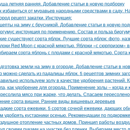
уша летняя ранняя. Добавление статьи в новую подборку
к избавиться от муравьев народными средствами в саду. 
ород рецепт закатки. Инструкция:
цепты на зиму с брусникой. Добавление статьи в новую под
огумус инструкция по применению. Состав и польза биогум
кие существуют сорта яблок. Лучшие сорта яблок: фото, наз
локи Red Moon с красной мякотью. Яблоки «с сюрпризом» 
бираем сорта яблонь с плодами с красной мякотью. Сорта к
дготовка земли на зиму в огороде. Добавление статьи в но
о можно сделать из падалицы яблок. 5 рецептов зимних заг
авильно используем золу в качестве удобрения растений. К
ла, как удобрение для огорода. Применение золы – когда и 
ресолила мясо при жарке, что делать. Спасаем пересолен
нние сорта вишни. Ранние виды вишневых деревьев
адкие сорта ежевики. 5 сортов сочной ежевики, дающих о
м удобрять кустарники осенью. Рекомендации по подкормке
здушное отопление частных домов. Принцип работы возду
уд своими руками на участке без пленки. Выбираем место д