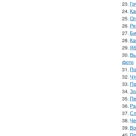
23.
Гр
24.
Ка
25.
Ог
26.
Ре
27.
Би
28.
Ка
29.
Яб
30.
Вы
фото
31.
По
32.
Чт
33.
Пр
34.
Зо
35.
Пе
36.
Ра
37.
Сл
38.
Че
39.
Во
40.
Пр