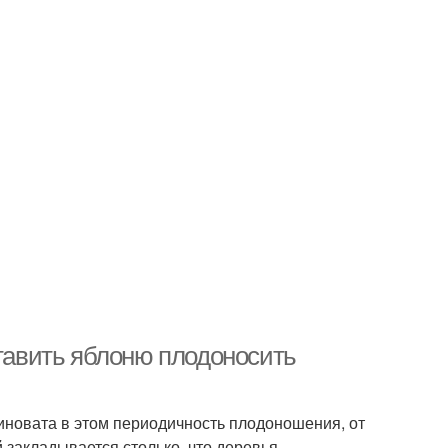
ставить яблоню плодоносить
Виновата в этом периодичность плодоношения, от
 закладывается столько, что деревья