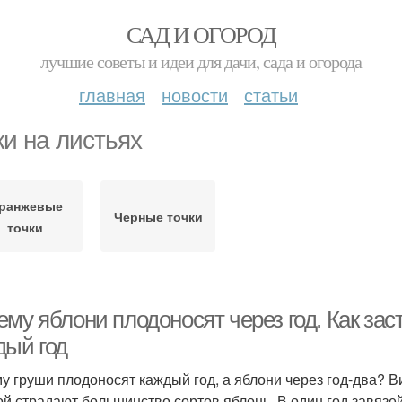
САД И ОГОРОД
лучшие советы и идеи для дачи, сада и огорода
главная
новости
статьи
ки на листьях
ранжевые
Черные точки
точки
ему яблони плодоносят через год. Как за
дый год
у груши плодоносят каждый год, а яблони через год-два? 
ой страдают большинство сортов яблонь. В один год завязей