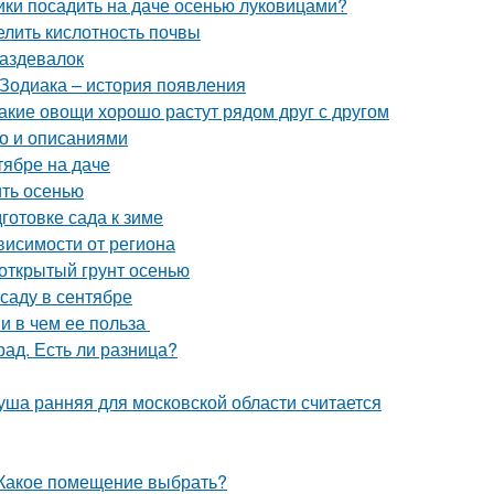
ики посадить на даче осенью луковицами?
елить кислотность почвы
раздевалок
 Зодиака – история появления
акие овощи хорошо растут рядом друг с другом
то и описаниями
тябре на даче
ить осенью
готовке сада к зиме
ависимости от региона
 открытый грунт осенью
саду в сентябре
 и в чем ее польза
рад. Есть ли разница?
уша ранняя для московской области считается
 Какое помещение выбрать?