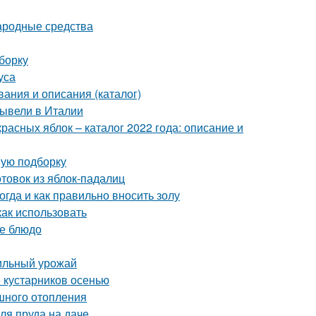
Народные средства
борку
уса
вания и описания (каталог)
вывели в Италии
расных яблок – каталог 2022 года: описание и
вую подборку
отовок из яблок-падалиц
огда и как правильно вносить золу
как использовать
ое блюдо
бильный урожай
 кустарников осенью
шного отопления
ля пруда на даче