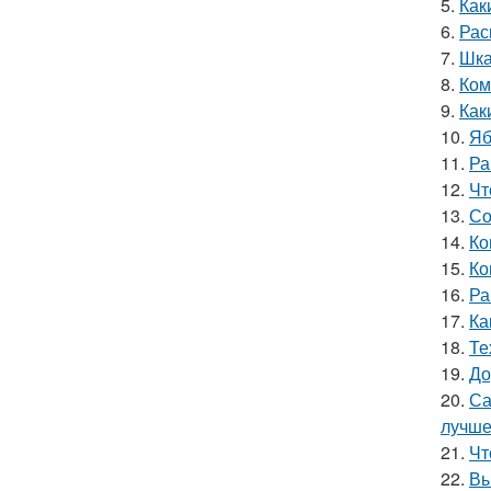
5.
Как
6.
Рас
7.
Шка
8.
Ком
9.
Как
10.
Яб
11.
Ра
12.
Чт
13.
Со
14.
Ко
15.
Ко
16.
Ра
17.
Ка
18.
Те
19.
До
20.
Са
лучш
21.
Чт
22.
Вы