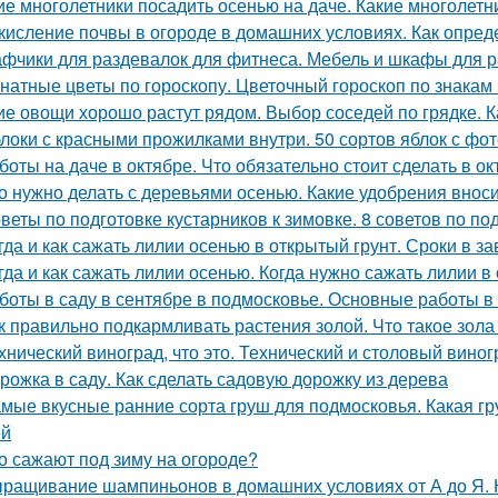
ие многолетники посадить осенью на даче. Какие многолетн
кисление почвы в огороде в домашних условиях. Как опред
фчики для раздевалок для фитнеса. Мебель и шкафы для 
натные цветы по гороскопу. Цветочный гороскоп по знакам
ие овощи хорошо растут рядом. Выбор соседей по грядке. К
локи с красными прожилками внутри. 50 сортов яблок с фо
боты на даче в октябре. Что обязательно стоит сделать в ок
о нужно делать с деревьями осенью. Какие удобрения внос
веты по подготовке кустарников к зимовке. 8 советов по под
гда и как сажать лилии осенью в открытый грунт. Сроки в з
гда и как сажать лилии осенью. Когда нужно сажать лилии в
боты в саду в сентябре в подмосковье. Основные работы в 
к правильно подкармливать растения золой. Что такое зола
хнический виноград, что это. Технический и столовый виног
рожка в саду. Как сделать садовую дорожку из дерева
мые вкусные ранние сорта груш для подмосковья. Какая гр
ей
о сажают под зиму на огороде?
ращивание шампиньонов в домашних условиях от А до Я.