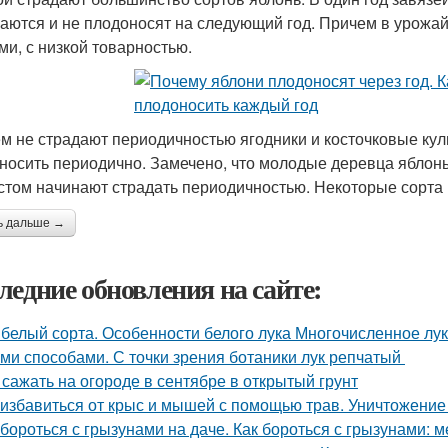
аются и не плодоносят на следующий год. Причем в урожай
ми, с низкой товарностью.
м не страдают периодичностью ягодники и косточковые куль
носить периодично. Замечено, что молодые деревца яблонь 
стом начинают страдать периодичностью. Некоторые сорта 
ь дальше →
ледние обновления на сайте:
 белый сорта. Особенности белого лука Многочисленное л
ми способами. С точки зрения ботаники лук репчатый
 сажать на огороде в сентябре в открытый грунт
 избавиться от крыс и мышей с помощью трав. Уничтожение
 бороться с грызунами на даче. Как бороться с грызунами: