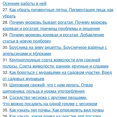
Осенние работы в ней
27.
Как убрать пигментные пятна. Пигментация лица: как
убрать
28.
Почему морковь бывает рогатая. Почему морковь
корявая и рогатая: причины проблемы и решение
29.
Почему морковь корявая и рогатая. Добавление
статьи в новую подборку
30.
Брусника на зиму рецепты. Брусничное варенье с
апельсинами и яблоками
31.
Крупноплодные сорта жимолости для средней
полосы. Сорта жимолости: ранние, крупные и сладкие
32.
Как бороться с муравьями на садовом участке. Вред
от садовых муравьев
33.
Шиповник свежий, что с ним делать. Отвар
шиповника: польза и норма употребления
34.
Соседство чеснока с другими овощами.
Что можно посадить на одной грядке с чесноком
35.
Как узнать тип почвы. Как определить вид почвы
36.
Как узнать, какая почва на участке для посадки