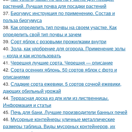
растений. Лучшая почва для посадки растений
37.
Биогумус инструкция по применению. Состав и
польза биогумуса
38.
Как определить тип почвы на своем участке. Как
определить свой тип почвы и зачем
39.
Сорт яблок с розовыми прожилками внутри
40.
Зола, как удобрение для огорода. Применение золы
– когда и как использовать
41.
Черешня лучшие сорта. Черешня — описание
42.
Сорта осенних яблонь. 50 сортов яблок с фото и
описаниями
43.
Сладкие сорта ежевики. 5 сортов сочной ежевики,
дающих обильный урожай
44.
Террасная доска из дпк или из лиственницы.
Информация и статьи
45.
Печь для бани. Лучшие производители банных печей
46.
Мусорные контейнеры уличные металлические
размеры таблица. Виды мусорных контейнеров, их