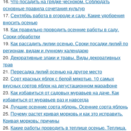
16.
Что посадить на грядке чесноком. Соблюдать
основные правила сочетания культур
17.
Сентябрь работа в огороде и саду. Какие удобрения
вносить осенью
18.
Как правильно проводить осенние работы в саду.
Сроки обработки
19.
Как рассадить лилии осенью. Сроки посадки лилий по
регионам, видам и лунному календарю
20.
Декоративные злаки и травы. Виды декоративных
трав
21.
Пересадка лилий осенью на другое место
22.
Сорт красных яблок с белой мякотью. 10 самых
вкусных сортов яблок на дегустационном марафоне
23.
Как избавиться от садовых муравьев на даче. Как
избавиться от муравьев раз и навсегда
24.
Лучшие осенние сорта яблонь. Осенние сорта яблонь
25.
Почему растет кривая морковь и как это исправить.
Кривая морковь: причины
26.
Какие работы проводить в теплице осенью. Теплица.