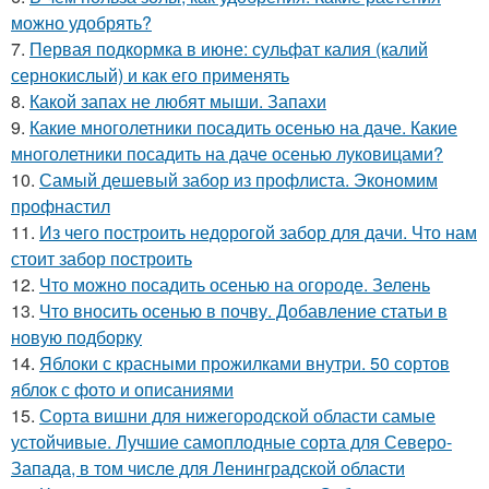
можно удобрять?
7.
Первая подкормка в июне: сульфат калия (калий
сернокислый) и как его применять
8.
Какой запах не любят мыши. Запахи
9.
Какие многолетники посадить осенью на даче. Какие
многолетники посадить на даче осенью луковицами?
10.
Самый дешевый забор из профлиста. Экономим
профнастил
11.
Из чего построить недорогой забор для дачи. Что нам
стоит забор построить
12.
Что можно посадить осенью на огороде. Зелень
13.
Что вносить осенью в почву. Добавление статьи в
новую подборку
14.
Яблоки с красными прожилками внутри. 50 сортов
яблок с фото и описаниями
15.
Сорта вишни для нижегородской области самые
устойчивые. Лучшие самоплодные сорта для Северо-
Запада, в том числе для Ленинградской области