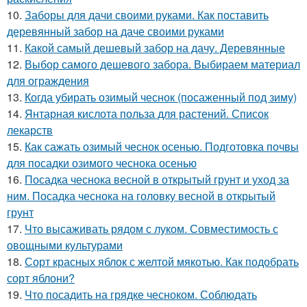
10.
Заборы для дачи своими руками. Как поставить
деревянный забор на даче своими руками
11.
Какой самый дешевый забор на дачу. Деревянные
12.
Выбор самого дешевого забора. Выбираем материал
для ограждения
13.
Когда убирать озимый чеснок (посаженный под зиму)
14.
Янтарная кислота польза для растений. Список
лекарств
15.
Как сажать озимый чеснок осенью. Подготовка почвы
для посадки озимого чеснока осенью
16.
Посадка чеснока весной в открытый грунт и уход за
ним. Посадка чеснока на головку весной в открытый
грунт
17.
Что высаживать рядом с луком. Совместимость с
овощными культурами
18.
Сорт красных яблок с желтой мякотью. Как подобрать
сорт яблони?
19.
Что посадить на грядке чесноком. Соблюдать