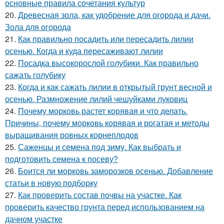
основные правила сочетания культур
20.
Древесная зола, как удобрение для огорода и дачи.
Зола для огорода
21.
Как правильно посадить или пересадить лилии
осенью. Когда и куда пересаживают лилии
22.
Посадка высокорослой голубики. Как правильно
сажать голубику
23.
Когда и как сажать лилии в открытый грунт весной и
осенью. Размножение лилий чешуйками луковиц
24.
Почему морковь растет корявая и что делать.
Причины, почему морковь корявая и рогатая и методы
выращивания ровных корнеплодов
25.
Саженцы и семена под зиму. Как выбрать и
подготовить семена к посеву?
26.
Боится ли морковь заморозков осенью. Добавление
статьи в новую подборку
27.
Как проверить состав почвы на участке. Как
проверить качество грунта перед использованием на
дачном участке