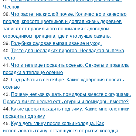
Чеснок
38.
Что растет на кислой почве. Количество и качество
плодов, красота цветников и долгая жизнь деревьев
зависят от правильного понимания садоводом-
огородником принципа, где и что лучше сажать.
39.
Голубика садовая выращивание и уход.
40.
Тесто для несладких пирогов. Несладкая выпечка,
тесто
41.
Что в теплице посадить осенью. Секреты и правила
посадки в теплице осенью
42.
Сад работы в сентябре. Какие удобрения вносить
осенью
43.
Почему нельзя кушать помидоры вместе с огурцами.
Правда ли что нельзя есть огурцы и помидоры вместе?
44.
Какие цветы посадить под зиму. Какие многолетники
посадить под зиму
45.
Куда деть глину после копки колодца. Как
использовать глину, оставшуюся от рытья колодца