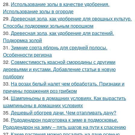
28.
Использование золы в качестве удобрения.
Использование золы в огороде
29.
Древесная зола, как удобрение для овощных культур.
Способы подкормки зольным порошком
30.
Древесная зола, как удобрение для растений.
Подкормка золой
31.
Зимние сорта яблонь для средней полосы.
Особенности региона
32.
Совместимость красной смородины с другими
деревьями и кустами. Добавление статьи в новую
подборку
33.
На розах белый налет чем обработать. Признаки и
причины поражения роз грибком
34.
Шампиньоны в домашних условиях. Как вырастить
шампиньоны в домашних условиях
35.
Дешевый обогрев дачи. Чем отапливать дачу?
36.
Рододендрон подготовка к зиме в подмосковье.
Рододендрон на зиму – пять шагов на пути к спасению
37.
Какие растения можно посадить на даче осенью.