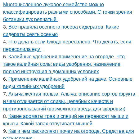
Многочисленное луковое семейство можно
классифицировать разными способами. С точки зрения
ботаники лук репчатый
3.
Все правила осеннего посева сидератов. Какие
сидераты сеять осенью
4.
Что делать если блюдо пересолено. Что делать, если
пересолила еду
5.
Калийные удобрения применение на огороде. Что
такое калийная соль: виды удобрения, назначение,
полная инструкция в домашних условиях
6.
Применение калийных удобрений на даче. Основные
виды калийных удобрений
7.
Алыча желтая польза. Алыча: описание сортов фрукта
и чем отличается от сливы, целебных качеств и
противопоказаний (возможного вреда для здоровья)
8.
Какие ароматы трав и специй не переносят мыши и
крысы. Какой запах отпугивает мышей
9.
Как и чем раскисляют почву на огороде. Средства для
раскисления