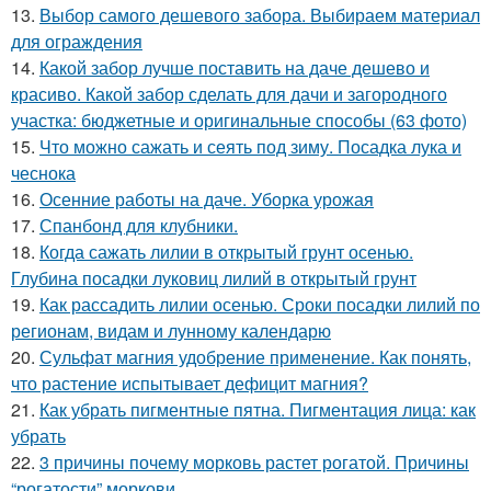
13.
Выбор самого дешевого забора. Выбираем материал
для ограждения
14.
Какой забор лучше поставить на даче дешево и
красиво. Какой забор сделать для дачи и загородного
участка: бюджетные и оригинальные способы (63 фото)
15.
Что можно сажать и сеять под зиму. Посадка лука и
чеснока
16.
Осенние работы на даче. Уборка урожая
17.
Спанбонд для клубники.
18.
Когда сажать лилии в открытый грунт осенью.
Глубина посадки луковиц лилий в открытый грунт
19.
Как рассадить лилии осенью. Сроки посадки лилий по
регионам, видам и лунному календарю
20.
Сульфат магния удобрение применение. Как понять,
что растение испытывает дефицит магния?
21.
Как убрать пигментные пятна. Пигментация лица: как
убрать
22.
3 причины почему морковь растет рогатой. Причины
“рогатости” моркови