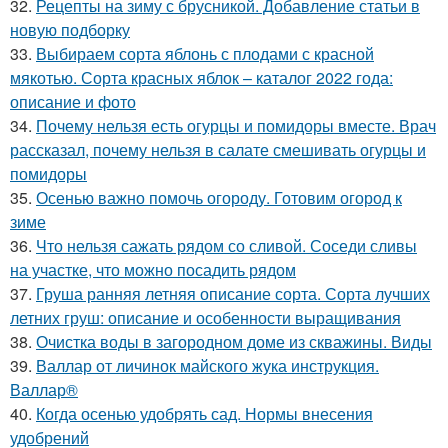
32.
Рецепты на зиму с брусникой. Добавление статьи в
новую подборку
33.
Выбираем сорта яблонь с плодами с красной
мякотью. Сорта красных яблок – каталог 2022 года:
описание и фото
34.
Почему нельзя есть огурцы и помидоры вместе. Врач
рассказал, почему нельзя в салате смешивать огурцы и
помидоры
35.
Осенью важно помочь огороду. Готовим огород к
зиме
36.
Что нельзя сажать рядом со сливой. Соседи сливы
на участке, что можно посадить рядом
37.
Груша ранняя летняя описание сорта. Сорта лучших
летних груш: описание и особенности выращивания
38.
Очистка воды в загородном доме из скважины. Виды
39.
Валлар от личинок майского жука инструкция.
Валлар®
40.
Когда осенью удобрять сад. Нормы внесения
удобрений