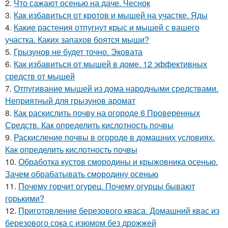
2.
Что сажают осенью на даче. Чеснок
3.
Как избавиться от кротов и мышей на участке. Яды
4.
Какие растения отпугнут крыс и мышей с вашего
участка. Каких запахов боятся мыши?
5.
Грызунов не будет точно. Эковата
6.
Как избавиться от мышей в доме. 12 эффективных
средств от мышей
7.
Отпугивание мышей из дома народными средствами.
Неприятный для грызунов аромат
8.
Как раскислить почву на огороде 6 Проверенных
Средств. Как определить кислотность почвы
9.
Раскисление почвы в огороде в домашних условиях.
Как определить кислотность почвы
10.
Обработка кустов смородины и крыжовника осенью.
Зачем обрабатывать смородину осенью
11.
Почему горчит огурец. Почему огурцы бывают
горькими?
12.
Приготовление березового кваса. Домашний квас из
березового сока с изюмом без дрожжей