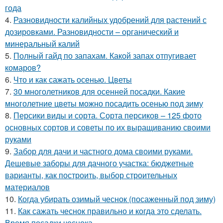
года
4.
Разновидности калийных удобрений для растений с
дозировками. Разновидности – органический и
минеральный калий
5.
Полный гайд по запахам. Какой запах отпугивает
комаров?
6.
Что и как сажать осенью. Цветы
7.
30 многолетников для осенней посадки. Какие
многолетние цветы можно посадить осенью под зиму
8.
Персики виды и сорта. Сорта персиков – 125 фото
основных сортов и советы по их выращиванию своими
руками
9.
Забор для дачи и частного дома своими руками.
Дешевые заборы для дачного участка: бюджетные
варианты, как построить, выбор строительных
материалов
10.
Когда убирать озимый чеснок (посаженный под зиму)
11.
Как сажать чеснок правильно и когда это сделать.
Время посадки чеснока