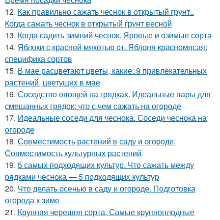
12.
Как правильно сажать чеснок в открытый грунт..
Когда сажать чеснок в открытый грунт весной
13.
Когда садить зимний чеснок. Яровые и озимые сорта
14.
Яблоки с красной мякотью от. Яблоня красномясая:
специфика сортов
15.
В мае расцветают цветы, какие. 9 привлекательных
растений, цветущих в мае
16.
Соседство овощей на грядках. Идеальные пары для
смешанных грядок: что с чем сажать на огороде
17.
Идеальные соседи для чеснока. Соседи чеснока на
огороде
18.
Совместимость растений в саду и огороде.
Совместимость культурных растений
19.
5 самых подходящих культур. Что сажать между
рядками чеснока — 5 подходящих культур
20.
Что делать осенью в саду и огороде. Подготовка
огорода к зиме
21.
Крупная черешня сорта. Самые крупноплодные