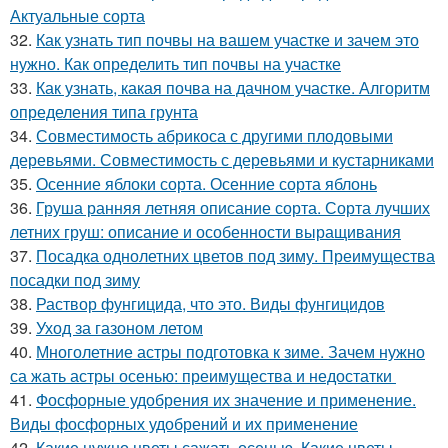
Актуальные сорта
32.
Как узнать тип почвы на вашем участке и зачем это
нужно. Как определить тип почвы на участке
33.
Как узнать, какая почва на дачном участке. Алгоритм
определения типа грунта
34.
Совместимость абрикоса с другими плодовыми
деревьями. Совместимость с деревьями и кустарниками
35.
Осенние яблоки сорта. Осенние сорта яблонь
36.
Груша ранняя летняя описание сорта. Сорта лучших
летних груш: описание и особенности выращивания
37.
Посадка однолетних цветов под зиму. Преимущества
посадки под зиму
38.
Раствор фунгицида, что это. Виды фунгицидов
39.
Уход за газоном летом
40.
Многолетние астры подготовка к зиме. Зачем нужно
са жать астры осенью: преимущества и недостатки
41.
Фосфорные удобрения их значение и применение.
Виды фосфорных удобрений и их применение
42.
Какие нужно цветы сажать осенью. Какие цветы