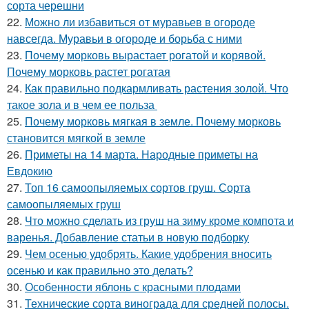
сорта черешни
22.
Можно ли избавиться от муравьев в огороде
навсегда. Муравьи в огороде и борьба с ними
23.
Почему морковь вырастает рогатой и корявой.
Почему морковь растет рогатая
24.
Как правильно подкармливать растения золой. Что
такое зола и в чем ее польза
25.
Почему морковь мягкая в земле. Почему морковь
становится мягкой в земле
26.
Приметы на 14 марта. Народные приметы на
Евдокию
27.
Топ 16 самоопыляемых сортов груш. Сорта
самоопыляемых груш
28.
Что можно сделать из груш на зиму кроме компота и
варенья. Добавление статьи в новую подборку
29.
Чем осенью удобрять. Какие удобрения вносить
осенью и как правильно это делать?
30.
Особенности яблонь с красными плодами
31.
Технические сорта винограда для средней полосы.