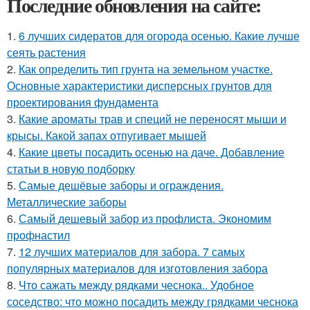
Последние обновления на сайте:
1.
6 лучших сидератов для огорода осенью. Какие лучше
сеять растения
2.
Как определить тип грунта на земельном участке.
Основные характеристики дисперсных грунтов для
проектирования фундамента
3.
Какие ароматы трав и специй не переносят мыши и
крысы. Какой запах отпугивает мышей
4.
Какие цветы посадить осенью на даче. Добавление
статьи в новую подборку
5.
Самые дешёвые заборы и ограждения.
Металлические заборы
6.
Самый дешевый забор из профлиста. Экономим
профнастил
7.
12 лучших материалов для забора. 7 самых
популярных материалов для изготовления забора
8.
Что сажать между рядками чеснока.. Удобное
соседство: что можно посадить между грядками чеснока