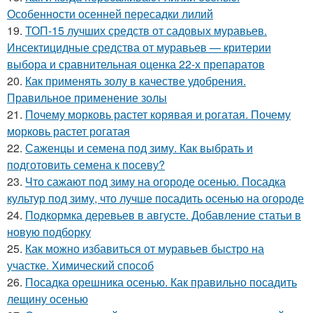
Особенности осенней пересадки лилий
19.
ТОП-15 лучших средств от садовых муравьев.
Инсектицидные средства от муравьев — критерии
выбора и сравнительная оценка 22-х препаратов
20.
Как применять золу в качестве удобрения.
Правильное применение золы
21.
Почему морковь растет корявая и рогатая. Почему
морковь растет рогатая
22.
Саженцы и семена под зиму. Как выбрать и
подготовить семена к посеву?
23.
Что сажают под зиму на огороде осенью. Посадка
культур под зиму, что лучше посадить осенью на огороде
24.
Подкормка деревьев в августе. Добавление статьи в
новую подборку
25.
Как можно избавиться от муравьев быстро на
участке. Химический способ
26.
Посадка орешника осенью. Как правильно посадить
лещину осенью