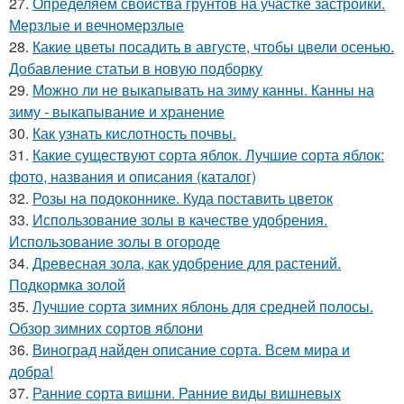
27.
Определяем свойства грунтов на участке застройки.
Мерзлые и вечномерзлые
28.
Какие цветы посадить в августе, чтобы цвели осенью.
Добавление статьи в новую подборку
29.
Можно ли не выкапывать на зиму канны. Канны на
зиму - выкапывание и хранение
30.
Как узнать кислотность почвы.
31.
Какие существуют сорта яблок. Лучшие сорта яблок:
фото, названия и описания (каталог)
32.
Розы на подоконнике. Куда поставить цветок
33.
Использование золы в качестве удобрения.
Использование золы в огороде
34.
Древесная зола, как удобрение для растений.
Подкормка золой
35.
Лучшие сорта зимних яблонь для средней полосы.
Обзор зимних сортов яблони
36.
Виноград найден описание сорта. Всем мира и
добра!
37.
Ранние сорта вишни. Ранние виды вишневых