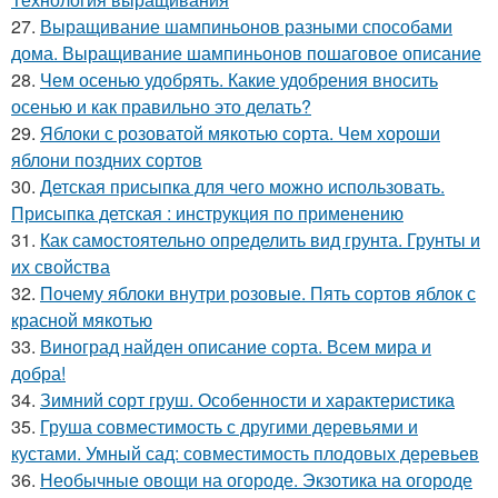
27.
Выращивание шампиньонов разными способами
дома. Выращивание шампиньонов пошаговое описание
28.
Чем осенью удобрять. Какие удобрения вносить
осенью и как правильно это делать?
29.
Яблоки с розоватой мякотью сорта. Чем хороши
яблони поздних сортов
30.
Детская присыпка для чего можно использовать.
Присыпка детская : инструкция по применению
31.
Как самостоятельно определить вид грунта. Грунты и
их свойства
32.
Почему яблоки внутри розовые. Пять сортов яблок с
красной мякотью
33.
Виноград найден описание сорта. Всем мира и
добра!
34.
Зимний сорт груш. Особенности и характеристика
35.
Груша совместимость с другими деревьями и
кустами. Умный сад: совместимость плодовых деревьев
36.
Необычные овощи на огороде. Экзотика на огороде