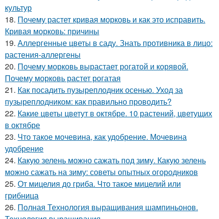
культур
18.
Почему растет кривая морковь и как это исправить.
Кривая морковь: причины
19.
Аллергенные цветы в саду. Знать противника в лицо:
растения-аллергены
20.
Почему морковь вырастает рогатой и корявой.
Почему морковь растет рогатая
21.
Как посадить пузыреплодник осенью. Уход за
пузыреплодником: как правильно проводить?
22.
Какие цветы цветут в октябре. 10 растений, цветущих
в октябре
23.
Что такое мочевина, как удобрение. Мочевина
удобрение
24.
Какую зелень можно сажать под зиму. Какую зелень
можно сажать на зиму: советы опытных огородников
25.
От мицелия до гриба. Что такое мицелий или
грибница
26.
Полная Технология выращивания шампиньонов.
Технология выращивания