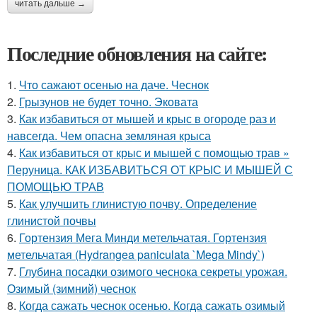
читать дальше →
Последние обновления на сайте:
1.
Что сажают осенью на даче. Чеснок
2.
Грызунов не будет точно. Эковата
3.
Как избавиться от мышей и крыс в огороде раз и
навсегда. Чем опасна земляная крыса
4.
Как избавиться от крыс и мышей с помощью трав »
Перуница. КАК ИЗБАВИТЬСЯ ОТ КРЫС И МЫШЕЙ С
ПОМОЩЬЮ ТРАВ
5.
Как улучшить глинистую почву. Определение
глинистой почвы
6.
Гортензия Мега Минди метельчатая. Гортензия
метельчатая (Hydrangea paniculata `Mega Mindy`)
7.
Глубина посадки озимого чеснока секреты урожая.
Озимый (зимний) чеснок
8.
Когда сажать чеснок осенью. Когда сажать озимый