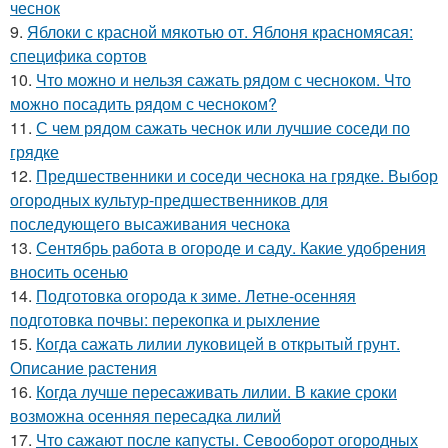
чеснок
9.
Яблоки с красной мякотью от. Яблоня красномясая:
специфика сортов
10.
Что можно и нельзя сажать рядом с чесноком. Что
можно посадить рядом с чесноком?
11.
С чем рядом сажать чеснок или лучшие соседи по
грядке
12.
Предшественники и соседи чеснока на грядке. Выбор
огородных культур-предшественников для
последующего высаживания чеснока
13.
Сентябрь работа в огороде и саду. Какие удобрения
вносить осенью
14.
Подготовка огорода к зиме. Летне-осенняя
подготовка почвы: перекопка и рыхление
15.
Когда сажать лилии луковицей в открытый грунт.
Описание растения
16.
Когда лучше пересаживать лилии. В какие сроки
возможна осенняя пересадка лилий
17.
Что сажают после капусты. Севооборот огородных