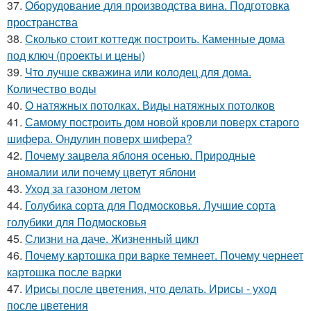
37.
Оборудование для производства вина. Подготовка
пространства
38.
Сколько стоит коттедж построить. Каменные дома
под ключ (проекты и цены)
39.
Что лучше скважина или колодец для дома.
Количество воды
40.
О натяжных потолках. Виды натяжных потолков
41.
Самому построить дом новой кровли поверх старого
шифера. Ондулин поверх шифера?
42.
Почему зацвела яблоня осенью. Природные
аномалии или почему цветут яблони
43.
Уход за газоном летом
44.
Голубика сорта для Подмосковья. Лучшие сорта
голубики для Подмосковья
45.
Слизни на даче. Жизненный цикл
46.
Почему картошка при варке темнеет. Почему чернеет
картошка после варки
47.
Ирисы после цветения, что делать. Ирисы - уход
после цветения