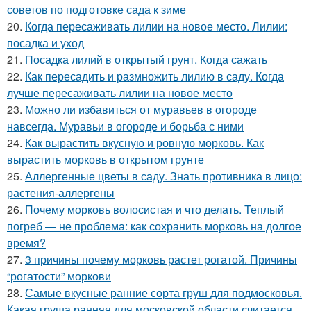
советов по подготовке сада к зиме
20.
Когда пересаживать лилии на новое место. Лилии:
посадка и уход
21.
Посадка лилий в открытый грунт. Когда сажать
22.
Как пересадить и размножить лилию в саду. Когда
лучше пересаживать лилии на новое место
23.
Можно ли избавиться от муравьев в огороде
навсегда. Муравьи в огороде и борьба с ними
24.
Как вырастить вкусную и ровную морковь. Как
вырастить морковь в открытом грунте
25.
Аллергенные цветы в саду. Знать противника в лицо:
растения-аллергены
26.
Почему морковь волосистая и что делать. Теплый
погреб — не проблема: как сохранить морковь на долгое
время?
27.
3 причины почему морковь растет рогатой. Причины
“рогатости” моркови
28.
Самые вкусные ранние сорта груш для подмосковья.
Какая груша ранняя для московской области считается