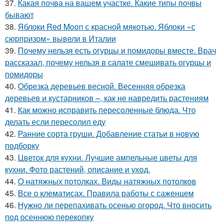
37.
Какая почва на вашем участке. Какие типы почвы
бывают
38.
Яблоки Red Moon с красной мякотью. Яблоки «с
сюрпризом» вывели в Италии
39.
Почему нельзя есть огурцы и помидоры вместе. Врач
рассказал, почему нельзя в салате смешивать огурцы и
помидоры
40.
Обрезка деревьев весной. Весенняя обрезка
деревьев и кустарников –, как не навредить растениям
41.
Как можно исправить пересоленные блюда. Что
делать если пересолил еду
42.
Ранние сорта груши. Добавление статьи в новую
подборку
43.
Цветок для кухни. Лучшие ампельные цветы для
кухни. Фото растений, описание и уход.
44.
О натяжных потолках. Виды натяжных потолков
45.
Все о клематисах. Правила работы с саженцем
46.
Нужно ли перепахивать осенью огород. Что вносить
под осеннюю перекопку