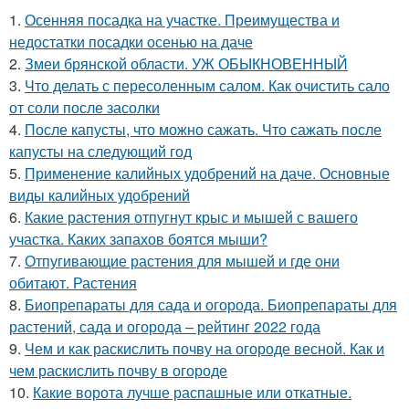
1.
Осенняя посадка на участке. Преимущества и
недостатки посадки осенью на даче
2.
Змеи брянской области. УЖ ОБЫКНОВЕННЫЙ
3.
Что делать с пересоленным салом. Как очистить сало
от соли после засолки
4.
После капусты, что можно сажать. Что сажать после
капусты на следующий год
5.
Применение калийных удобрений на даче. Основные
виды калийных удобрений
6.
Какие растения отпугнут крыс и мышей с вашего
участка. Каких запахов боятся мыши?
7.
Отпугивающие растения для мышей и где они
обитают. Растения
8.
Биопрепараты для сада и огорода. Биопрепараты для
растений, сада и огорода – рейтинг 2022 года
9.
Чем и как раскислить почву на огороде весной. Как и
чем раскислить почву в огороде
10.
Какие ворота лучше распашные или откатные.