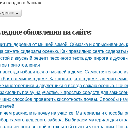
ия плодов в банках.
ь дальше →
ледние обновления на сайте:
итить деревья от мышей зимой. Обмазка и опрыскивание, к
да сажать сидераты осенью. Как правильно сеять сидераты
стой и вкусный рецепт песочного теста для пирога в духовк
тов приготовления
 навсегда избавиться от мышей в доме. Самостоятельное 
о боятся мыши в доме. Как понять, что в доме завелись мы
ие многолетники и двулетники я всегда сажаю осенью. Поч
 закислить почву на участке. 7 простых средств для закисл
учших способов проверить кислотность почвы. Способы из
ителей
 и чем раскислить почву на участке. Материалы и способы 
бор самого дешевого забора. Выбираем материал для огр
садка чеснока весной в открытый грунт и уход за ним. Поса