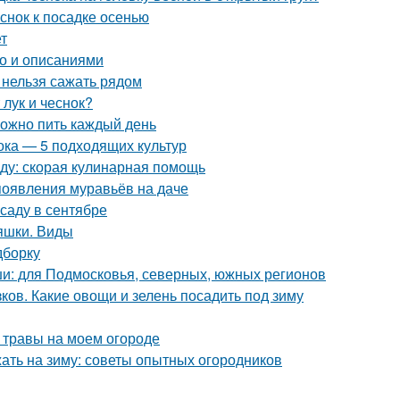
еснок к посадке осенью
т
то и описаниями
и нельзя сажать рядом
 лук и чеснок?
можно пить каждый день
ока — 5 подходящих культур
еду: скорая кулинарная помощь
 появления муравьёв на даче
саду в сентябре
яшки. Виды
дборку
и: для Подмосковья, северных, южных регионов
ков. Какие овощи и зелень посадить под зиму
 травы на моем огороде
жать на зиму: советы опытных огородников