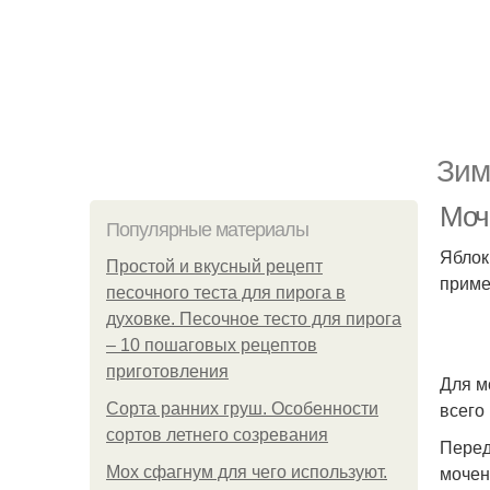
Зим
Моч
Популярные материалы
Яблок
Простой и вкусный рецепт
приме
песочного теста для пирога в
духовке. Песочное тесто для пирога
– 10 пошаговых рецептов
приготовления
Для м
всего
Сорта ранних груш. Особенности
сортов летнего созревания
Перед
мочен
Мох сфагнум для чего используют.