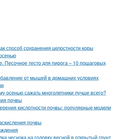
ак способ сохранения целостности коры
 осенью
е. Песочное тесто для пирога – 10 пошаговых
избавление от мышей в домашних условиях
ши
ему осенью сажать многолетники лучше всего?
ения почвы
мерения кислотности почвы: популярные модели
раскисления почвы
аждения
дка чеснока на головку весной в открытый грунт