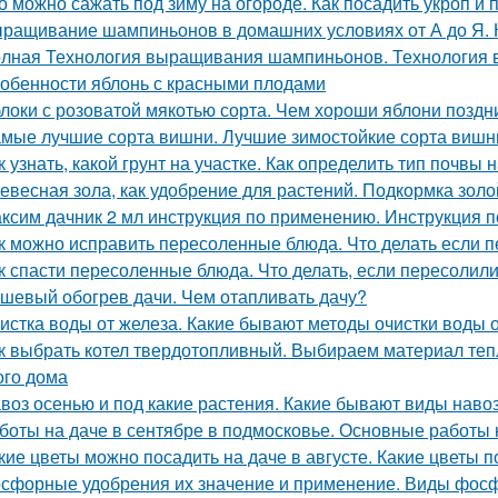
о можно сажать под зиму на огороде. Как посадить укроп и 
ращивание шампиньонов в домашних условиях от А до Я.
лная Технология выращивания шампиньонов. Технология
обенности яблонь с красными плодами
локи с розоватой мякотью сорта. Чем хороши яблони поздн
мые лучшие сорта вишни. Лучшие зимостойкие сорта вишн
к узнать, какой грунт на участке. Как определить тип почвы 
евесная зола, как удобрение для растений. Подкормка золо
ксим дачник 2 мл инструкция по применению. Инструкция
к можно исправить пересоленные блюда. Что делать если п
к спасти пересоленные блюда. Что делать, если пересолил
шевый обогрев дачи. Чем отапливать дачу?
истка воды от железа. Какие бывают методы очистки воды 
к выбрать котел твердотопливный. Выбираем материал теп
ого дома
воз осенью и под какие растения. Какие бывают виды наво
боты на даче в сентябре в подмосковье. Основные работы 
кие цветы можно посадить на даче в августе. Какие цветы п
сфорные удобрения их значение и применение. Виды фос