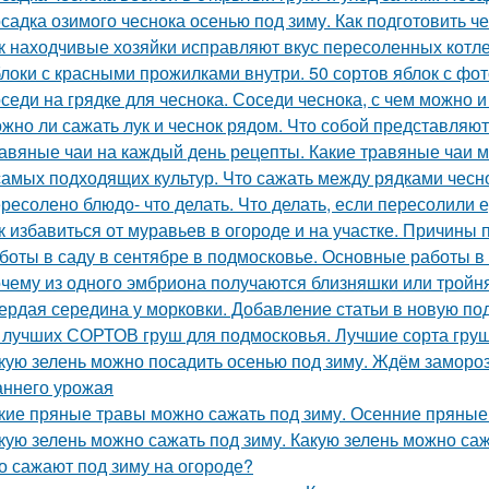
садка озимого чеснока осенью под зиму. Как подготовить ч
к находчивые хозяйки исправляют вкус пересоленных котле
локи с красными прожилками внутри. 50 сортов яблок с фо
седи на грядке для чеснока. Соседи чеснока, с чем можно 
жно ли сажать лук и чеснок рядом. Что собой представляют
авяные чаи на каждый день рецепты. Какие травяные чаи 
самых подходящих культур. Что сажать между рядками чесн
ресолено блюдо- что делать. Что делать, если пересолили 
к избавиться от муравьев в огороде и на участке. Причины
боты в саду в сентябре в подмосковье. Основные работы в 
чему из одного эмбриона получаются близняшки или тройн
ердая середина у морковки. Добавление статьи в новую по
 лучших СОРТОВ груш для подмосковья. Лучшие сорта груш
кую зелень можно посадить осенью под зиму. Ждём замороз
аннего урожая
кие пряные травы можно сажать под зиму. Осенние пряные
кую зелень можно сажать под зиму. Какую зелень можно са
о сажают под зиму на огороде?