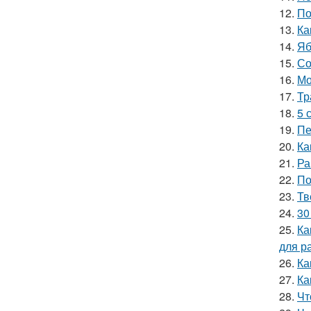
12.
По
13.
Ка
14.
Яб
15.
Со
16.
Мо
17.
Тр
18.
5 
19.
Пе
20.
Ка
21.
Ра
22.
По
23.
Тв
24.
30
25.
Ка
для р
26.
Ка
27.
Ка
28.
Чт