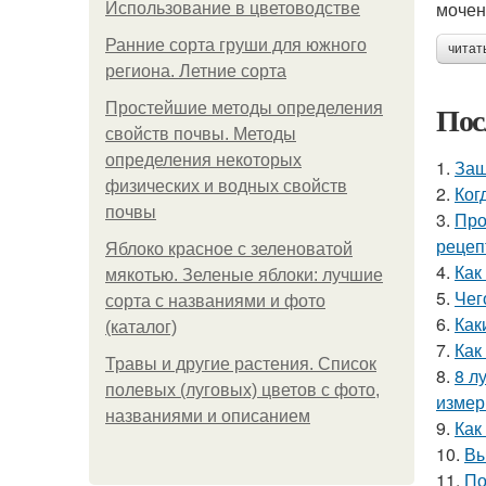
мочен
Использование в цветоводстве
Ранние сорта груши для южного
читат
региона. Летние сорта
Пос
Простейшие методы определения
свойств почвы. Методы
определения некоторых
1.
Защ
физических и водных свойств
2.
Ког
почвы
3.
Про
рецеп
Яблоко красное с зеленоватой
4.
Как
мякотью. Зеленые яблоки: лучшие
5.
Чег
сорта с названиями и фото
6.
Как
(каталог)
7.
Как
Травы и другие растения. Список
8.
8 л
полевых (луговых) цветов с фото,
измер
названиями и описанием
9.
Как
10.
Вы
11.
По