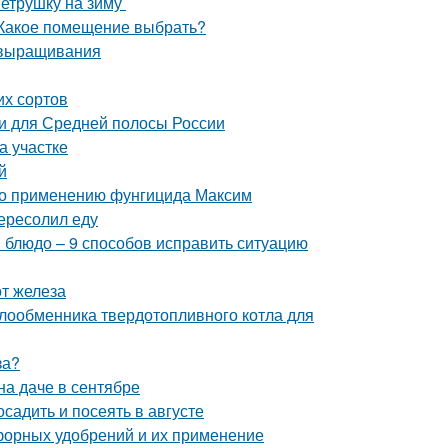
петрушку на зиму
 Какое помещение выбрать?
 выращивания
их сортов
и для Средней полосы России
на участке
й
 по применению фунгицида Максим
ересолил еду
и блюдо – 9 способов исправить ситуацию
от железа
лообменника твердотопливного котла для
за?
на даче в сентябре
осадить и посеять в августе
форных удобрений и их применение