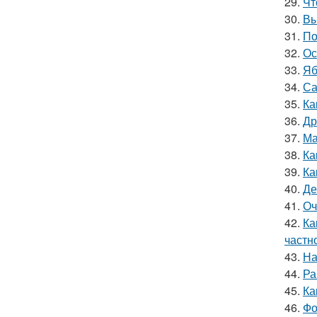
29.
Чт
30.
Вы
31.
По
32.
Ос
33.
Яб
34.
Са
35.
Ка
36.
Др
37.
Ма
38.
Ка
39.
Ка
40.
Де
41.
Оч
42.
Ка
частн
43.
На
44.
Ра
45.
Ка
46.
Фо