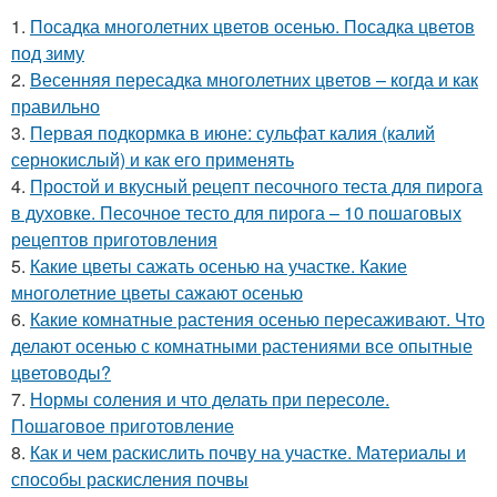
1.
Посадка многолетних цветов осенью. Посадка цветов
под зиму
2.
Весенняя пересадка многолетних цветов – когда и как
правильно
3.
Первая подкормка в июне: сульфат калия (калий
сернокислый) и как его применять
4.
Простой и вкусный рецепт песочного теста для пирога
в духовке. Песочное тесто для пирога – 10 пошаговых
рецептов приготовления
5.
Какие цветы сажать осенью на участке. Какие
многолетние цветы сажают осенью
6.
Какие комнатные растения осенью пересаживают. Что
делают осенью с комнатными растениями все опытные
цветоводы?
7.
Нормы соления и что делать при пересоле.
Пошаговое приготовление
8.
Как и чем раскислить почву на участке. Материалы и
способы раскисления почвы