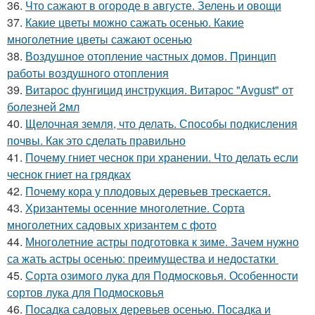
36.
Что сажают в огороде в августе. Зелень и овощи
37.
Какие цветы можно сажать осенью. Какие
многолетние цветы сажают осенью
38.
Воздушное отопление частных домов. Принцип
работы воздушного отопления
39.
Витарос фунгицид инструкция. Витарос "Avgust" от
болезней 2мл
40.
Щелочная земля, что делать. Способы подкисления
почвы. Как это сделать правильно
41.
Почему гниет чеснок при хранении. Что делать если
чеснок гниет на грядках
42.
Почему кора у плодовых деревьев трескается.
43.
Хризантемы осенние многолетние. Сорта
многолетних садовых хризантем с фото
44.
Многолетние астры подготовка к зиме. Зачем нужно
са жать астры осенью: преимущества и недостатки
45.
Сорта озимого лука для Подмосковья. Особенности
сортов лука для Подмосковья
46.
Посадка садовых деревьев осенью. Посадка и