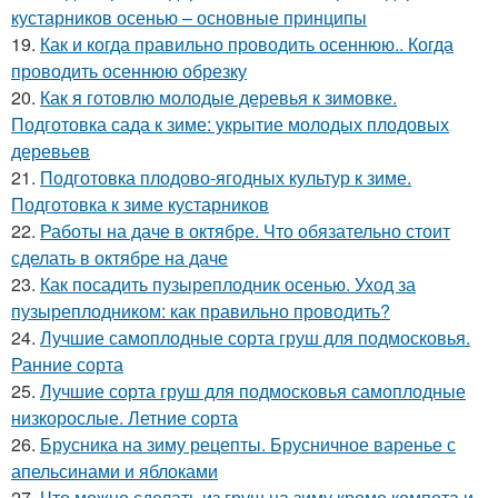
кустарников осенью – основные принципы
19.
Как и когда правильно проводить осеннюю.. Когда
проводить осеннюю обрезку
20.
Как я готовлю молодые деревья к зимовке.
Подготовка сада к зиме: укрытие молодых плодовых
деревьев
21.
Подготовка плодово-ягодных культур к зиме.
Подготовка к зиме кустарников
22.
Работы на даче в октябре. Что обязательно стоит
сделать в октябре на даче
23.
Как посадить пузыреплодник осенью. Уход за
пузыреплодником: как правильно проводить?
24.
Лучшие самоплодные сорта груш для подмосковья.
Ранние сорта
25.
Лучшие сорта груш для подмосковья самоплодные
низкорослые. Летние сорта
26.
Брусника на зиму рецепты. Брусничное варенье с
апельсинами и яблоками
27.
Что можно сделать из груш на зиму кроме компота и