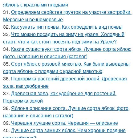
яблонь с красными плодами
31.
Определяем свойства грунтов на участке застройки.
Мерзлые и вечномерзлые
32.
Как узнать тип почвы. Как определить вид почвы
33.
Что можно посадить на зиму на урале. Холодный
старт: что и как стоит посеять под зиму на Урале?
34.
Какие существуют сорта яблок. Лучшие сорта яблок:
фото, названия и описания (каталог)
35.
Сорт яблок с розовой мякотью. Как были выведены
сорта яблонь с плодами с красной мякотью
36.
Подкормка растений древесной золой. Древесная
зола, как удобрение
37.
Древесная зола, как удобрение для растений.
Подкормка золой
38.
Яблоня описание сорта. Лучшие сорта яблок: фото,
названия и описания (каталог)
39.
Черешня лучшие сорта. Черешня — описание
40.
Лучшие сорта зимних яблок. Чем хороши поздние
сорта яблони?