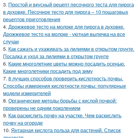
3.
Простой и вкусный рецепт песочного теста для пирога
в духовке. Песочное тесто для пирога – 10 пошаговых
рецептов приготовления
4.
Дрожжевое тесто на молоке для пирога в духовке.
Дрожжевое тесто на молоке - уютная выпечка на все
случаи
5.
Как сажать и ухаживать за лилиями в открытом грунте.
Посадка и уход за лилиями в открытом грунте
6.
Какие многолетние цветы можно посадить осенью.
Какие многолетники посадить под зиму
7.
8 лучших способов проверить кислотность почвы.
Способы измерения кислотности почвы: популярные
модели измерителей
8.
Органические методы борьбы с кислой почвой:
проверены не одним поколением
9.
Как раскислить почву на участке. Чем раскислить
почву на огороде
10.
Янтарная кислота польза для растений. Список
лекарств