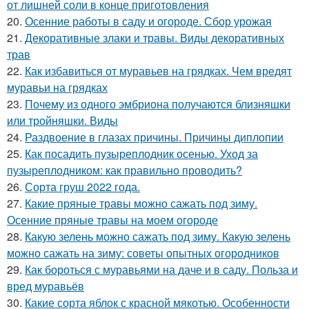
от лишней соли в конце приготовления
20.
Осенние работы в саду и огороде. Сбор урожая
21.
Декоративные злаки и травы. Виды декоративных
трав
22.
Как избавиться от муравьев на грядках. Чем вредят
муравьи на грядках
23.
Почему из одного эмбриона получаются близняшки
или тройняшки. Виды
24.
Раздвоение в глазах причины. Причины диплопии
25.
Как посадить пузыреплодник осенью. Уход за
пузыреплодником: как правильно проводить?
26.
Сорта груш 2022 года.
27.
Какие пряные травы можно сажать под зиму.
Осенние пряные травы на моем огороде
28.
Какую зелень можно сажать под зиму. Какую зелень
можно сажать на зиму: советы опытных огородников
29.
Как бороться с муравьями на даче и в саду. Польза и
вред муравьёв
30.
Какие сорта яблок с красной мякотью. Особенности