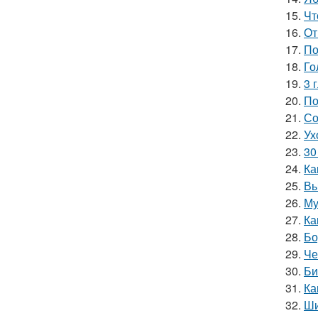
15.
Чт
16.
От
17.
По
18.
Го
19.
3 
20.
По
21.
Со
22.
Ух
23.
30
24.
Ка
25.
Вы
26.
Му
27.
Ка
28.
Бо
29.
Че
30.
Би
31.
Ка
32.
Ши