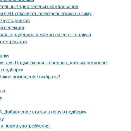
вительные трио зеленых компаньонов
ли СНТ отключать электроэнергию на зиму
е кустарников
ой селекции
ная сердцевина и можно ли ее есть такую
стет рогатая
орку
и: для Подмосковья, северных, южных регионов
ю подборку
 Какое помещение выбрать?
ила
х
. Добавление статьи в новую подборку
ку
а и норма употребления