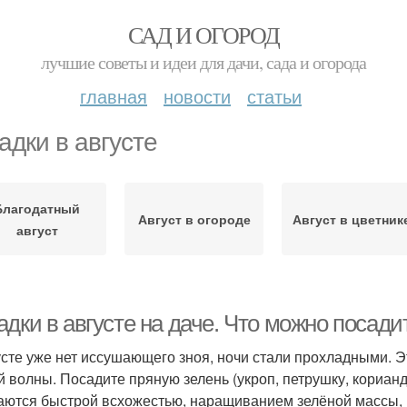
САД И ОГОРОД
лучшие советы и идеи для дачи, сада и огорода
главная
новости
статьи
адки в августе
Благодатный
Август в огороде
Август в цветник
август
дки в августе на даче. Что можно посадит
усте уже нет иссушающего зноя, ночи стали прохладными. 
й волны. Посадите пряную зелень (укроп, петрушку, кориандр
аются быстрой всхожестью, наращиванием зелёной массы, 