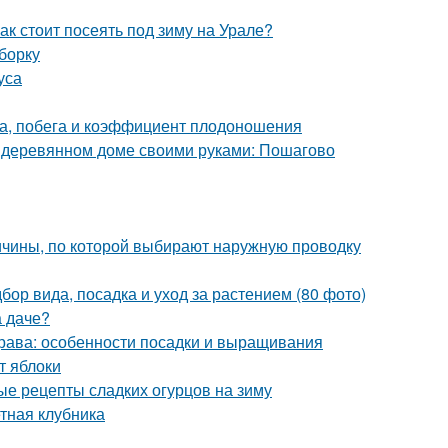
ак стоит посеять под зиму на Урале?
борку
уса
а, побега и коэффициент плодоношения
в деревянном доме своими руками: Пошагово
ичины, по которой выбирают наружную проводку
бор вида, посадка и уход за растением (80 фото)
а даче?
трава: особенности посадки и выращивания
т яблоки
ые рецепты сладких огурцов на зиму
тная клубника