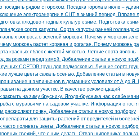
о посадить рядом с горохом. Посадка гороха в июле – уди
ключение электроэнергии в СНТ в зимний период. Вправе 
дготовка плодово-ягодных культур к зиме. Подготовка к зим
лландские сорта капусты. Сорта капусты ранней голландск
главных вопроса о зеленой моркови. Почему у моркови зеле
чему морковь растет корявая и рогатая. Почему морковь ра
рта красных яблок с желтой мякотью. Летние сорта яблонь
од за розами перед зимой. Добавление статьи в новую подб
 лучших СОРТОВ груш для подмосковья. Лучшие сорта груш
кие лучше цветы сажать осенью. Добавление статьи в нову
ращивание шампиньонов в домашних условиях от А до Я.
равьи на дачном участке. В качестве рекомендаций
к закрыть на зиму бруснику. Ягода-брусника нас к себе ман
рьба с муравьями на садовом участке. Информация о гостя
м раскисляют почву. Добавление статьи в новую подборку
опрепараты для защиты растений от вредителей и болезней
к часто поливать цветы. Добавление статьи в новую подбор
повник свежий, что с ним делать. Отвар шиповника: польз