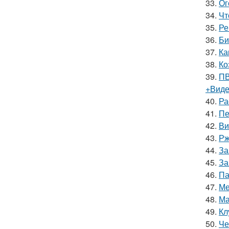
33.
Ог
34.
Чт
35.
Ре
36.
Би
37.
Ка
38.
Ко
39.
ПВ
+Вид
40.
Ра
41.
Пе
42.
Ви
43.
Рж
44.
За
45.
За
46.
Па
47.
Ме
48.
Ма
49.
Кл
50.
Че