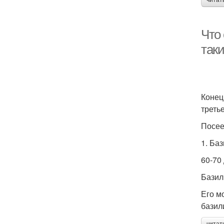
читат
Что 
таки
Конец
треть
Посее
1. Баз
60-70
Базил
Его м
базил