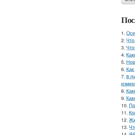
читат
Пос
1.
Осе
2.
Что
3.
Что
4.
Как
5.
Нор
6.
Как
7.
8 л
измер
8.
Как
9.
Как
10.
По
11.
Ко
12.
Жи
13.
Чт
14.
Яб