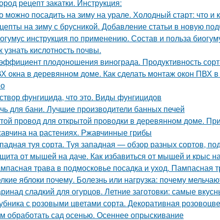
ород рецепт закатки. Инструкция:
о можно посадить на зиму на урале. Холодный старт: что и к
цепты на зиму с брусникой. Добавление статьи в новую под
огумус инструкция по применению. Состав и польза биогум
к узнать кислотность почвы.
эффициент плодоношения винограда. Продуктивность сорт
Х окна в деревянном доме. Как сделать монтаж окон ПВХ 
ео
створ фунгицида, что это. Виды фунгицидов
чь для бани. Лучшие производители банных печей
той провод для открытой проводки в деревянном доме. Пр
авчина на растениях. Ржавчинные грибы
падная туя сорта. Туя западная — обзор разных сортов, под
щита от мышей на даче. Как избавиться от мышей и крыс н
мпасная трава в подмосковье посадка и уход. Пампасная 
лкие яблоки почему. Болезнь или нагрузка: почему мельчаю
ринад сладкий для огурцов. Летние заготовки: самые вкусн
убника с розовыми цветами сорта. Декоративная розовоцве
м обработать сад осенью. Осеннее опрыскивание