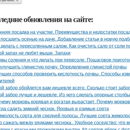
ь дальше →
ледние обновления на сайте:
нняя посадка на участке. Преимущества и недостатки поса
 посадить осенью на даче. Добавление статьи в новую подб
 делать с пересоленным салом. Как очистить сало от соли п
ой запах не любят мыши. Запахи
мы соления и что делать при пересоле. Пошаговое пригот
 улучшить глинистую почву. Определение глинистой почвы
учших способов проверить кислотность почвы. Способы из
ителей
ой забор обойдется вам дешевле всего. Сколько стоит забо
ой забор лучше и дешевле. Из чего сделать опорные столб
чему морковь корявая и рогатая вырастает. Почему морков
гда садить зимний чеснок. Яровые и озимые сорта
молость сорта для средней полосы. Лучшие сорта жимолос
о сажать между рядками чеснока.. Удобное соседство: что 
локи с красными прожилками внутри. 50 сортов яблок с фо