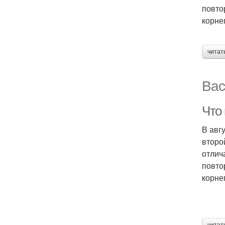
повто
корне
читат
Вас
Что 
В авг
второ
отлич
повто
корне