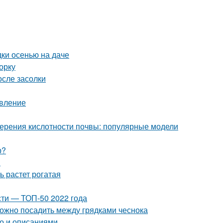
дки осенью на даче
орку
осле засолки
овление
мерения кислотности почвы: популярные модели
р?
ы
ь растет рогатая
ти — ТОП-50 2022 года
можно посадить между грядками чеснока
то и описаниями