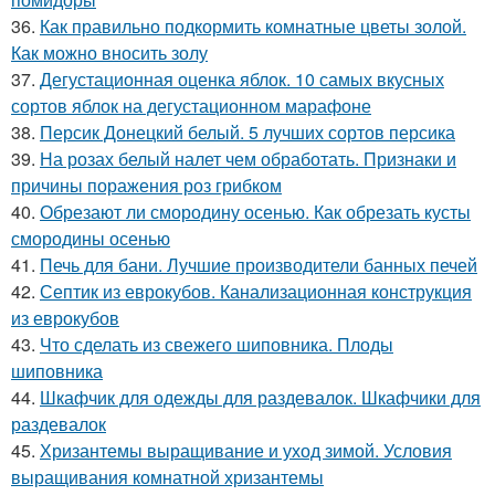
36.
Как правильно подкормить комнатные цветы золой.
Как можно вносить золу
37.
Дегустационная оценка яблок. 10 самых вкусных
сортов яблок на дегустационном марафоне
38.
Персик Донецкий белый. 5 лучших сортов персика
39.
На розах белый налет чем обработать. Признаки и
причины поражения роз грибком
40.
Обрезают ли смородину осенью. Как обрезать кусты
смородины осенью
41.
Печь для бани. Лучшие производители банных печей
42.
Септик из еврокубов. Канализационная конструкция
из еврокубов
43.
Что сделать из свежего шиповника. Плоды
шиповника
44.
Шкафчик для одежды для раздевалок. Шкафчики для
раздевалок
45.
Хризантемы выращивание и уход зимой. Условия
выращивания комнатной хризантемы