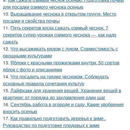
для посадки озимого чеснока осенью
10.
Выращивание чеснока в открытом грунте. Место
посадки и свойства почвы
11.
Пять секретов когда сажать озимый чеснок. 7
секретов супер-урожая озимого чеснока —, как надо
сажать
12.
Что высаживать рядом с луком. Совместимость с
овощными культурами
13.
Яблоки с красными прожилками внутри. 50 сортов
яблок с фото и описаниями
14.
Что посадить на грядке чесноком. Соблюдать
основные правила сочетания культур
15.
Лайфхаки для хранения вещей. Хранение вещей в
квартире: от порядка до захламления один шаг
16.
Сентябрь работа в огороде и саду. Какие удобрения
вносить осенью
17.
Как правильно подготовить деревья к зиме..
Руководство по подготовке плодовых к зиме