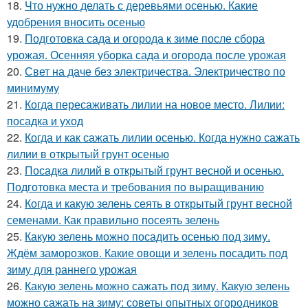
18.
Что нужно делать с деревьями осенью. Какие
удобрения вносить осенью
19.
Подготовка сада и огорода к зиме после сбора
урожая. Осенняя уборка сада и огорода после урожая
20.
Свет на даче без электричества. Электричество по
минимуму
21.
Когда пересаживать лилии на новое место. Лилии:
посадка и уход
22.
Когда и как сажать лилии осенью. Когда нужно сажать
лилии в открытый грунт осенью
23.
Посадка лилий в открытый грунт весной и осенью.
Подготовка места и требования по выращиванию
24.
Когда и какую зелень сеять в открытый грунт весной
семенами. Как правильно посеять зелень
25.
Какую зелень можно посадить осенью под зиму.
Ждём заморозков. Какие овощи и зелень посадить под
зиму для раннего урожая
26.
Какую зелень можно сажать под зиму. Какую зелень
можно сажать на зиму: советы опытных огородников