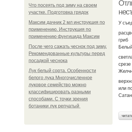
Отл
Что посеять под зиму на своем
нес
участке. Подготовка грядок
У съе
Максим дачник 2 мл инструкция по
применению. Инструкция по
расцв
применению фунгицида Максим
гриб
Белый
После чего сажать чеснок под зиму.
Рекомендованные культуры перед
светл
посадкой чеснока
срезе 
Желч
Лук белый сорта. Особенности
белого лука Многочисленное
верхн
луковое семейство можно
или п
классифицировать разными
Сатан
способами. С точки зрения
ботаники лук репчатый
читат