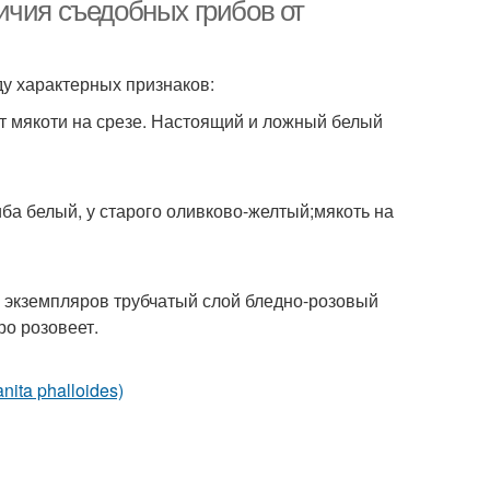
ичия съедобных грибов от
ду характерных признаков:
ет мякоти на срезе. Настоящий и ложный белый
иба белый, у старого оливково-желтый;мякоть на
х экземпляров трубчатый слой бледно-розовый
ро розовеет.