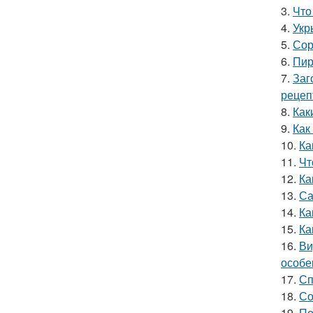
3.
Что
4.
Укр
5.
Сор
6.
Пир
7.
Заг
рецеп
8.
Как
9.
Как
10.
Ка
11.
Чт
12.
Ка
13.
Са
14.
Ка
15.
Ка
16.
Ви
особе
17.
Сп
18.
Со
19.
По