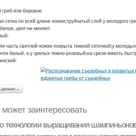
 гриб или боровик:
ая сетка по всей длине ножки;трубчатый слой у молодого гр
белая, цвет не меняет.
ный:
яя часть светлой ножки покрыта темной сеточкой;у молоды
очти белый, а у зрелых темно-розовый;на срезе мякоть быст
инский:
ь дальше →
 может заинтересовать
 о технологии выращивания шампиньоно
ивание грибов шампиньонов в домашних условиях являет