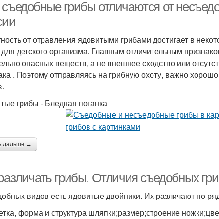
 съедобные грибы отличаются от несъедо
сии
ность от отравления ядовитыми грибами достигает в неко
 для детского организма. Главным отличительным признако
ельно опасных веществ, а не внешнее сходство или отсутст
ака . Поэтому отправляясь на грибную охоту, важно хорош
в.
тые грибы - Бледная поганка
ь дальше →
 различать грибы. Отличия съедобных гр
добных видов есть ядовитые двойники. Их различают по ря
етка, форма и структура шляпки;размер;строение ножки;цв