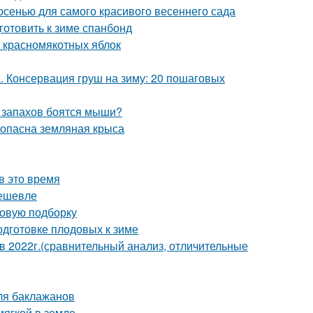
 осенью для самого красивого весеннего сада
готовить к зиме спанбонд
и красномякотных яблок
а. Консервация груш на зиму: 20 пошаговых
х запахов боятся мыши?
м опасна земляная крыса
в это время
дешевле
новую подборку
одготовке плодовых к зиме
2022г.(сравнительный анализ, отличительные
ля баклажанов
мягкой в земле