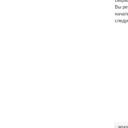
Вы ре
начат
следу
читат