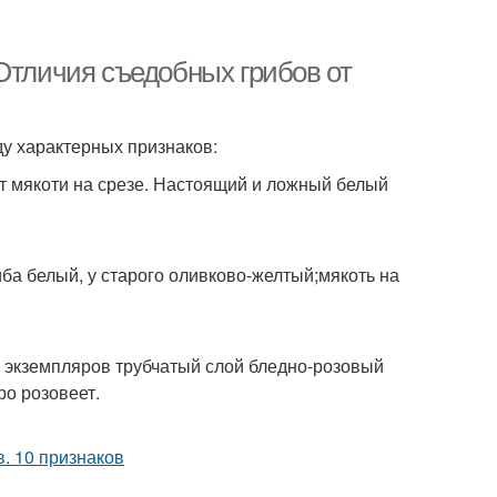
Отличия съедобных грибов от
ду характерных признаков:
ет мякоти на срезе. Настоящий и ложный белый
иба белый, у старого оливково-желтый;мякоть на
х экземпляров трубчатый слой бледно-розовый
ро розовеет.