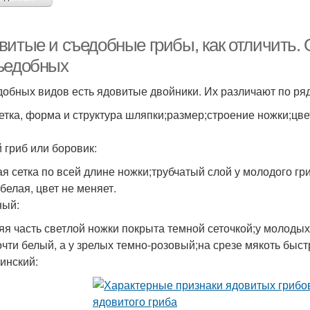
витые и съедобные грибы, как отличить. 
ъедобных
добных видов есть ядовитые двойники. Их различают по ря
етка, форма и структура шляпки;размер;строение ножки;цв
 гриб или боровик:
ая сетка по всей длине ножки;трубчатый слой у молодого гр
белая, цвет не меняет.
ный:
яя часть светлой ножки покрыта темной сеточкой;у молоды
очти белый, а у зрелых темно-розовый;на срезе мякоть быст
инский: