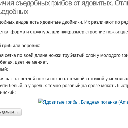
ичия съедобных грибов от ядовитых. Отл
ъедобных
добных видов есть ядовитые двойники. Их различают по ря
етка, форма и структура шляпки;размер;строение ножки;цв
 гриб или боровик:
ая сетка по всей длине ножки;трубчатый слой у молодого гр
белая, цвет не меняет.
ный:
яя часть светлой ножки покрыта темной сеточкой;у молоды
очти белый, а у зрелых темно-розовый;на срезе мякоть быст
инский:
ь дальше →