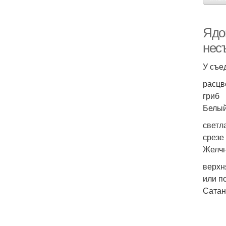
Ядо
нес
У съе
расцв
гриб
Белый
светл
срезе 
Желч
верхн
или п
Сатан