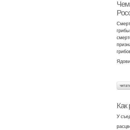
Чем
Рос
Смерт
грибы
смерт
призн
грибо
Ядови
читат
Как
У съе
расцв