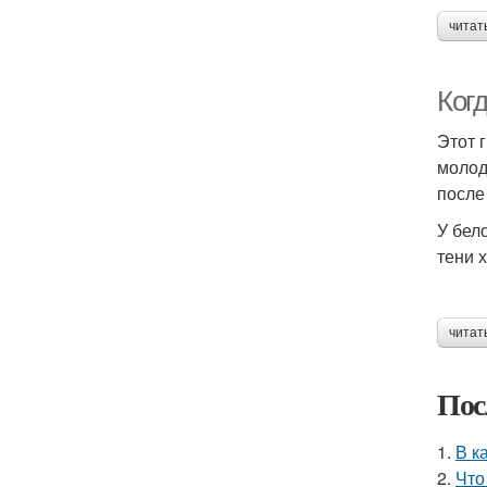
читат
Ког
Этот 
молод
после
У бел
тени 
читат
Пос
1.
В к
2.
Что