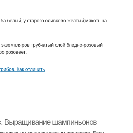
иба белый, у старого оливково-желтый;мякоть на
х экземпляров трубчатый слой бледно-розовый
ро розовеет.
в. Выращивание шампиньонов
ся сложным технологическим процессом. Если