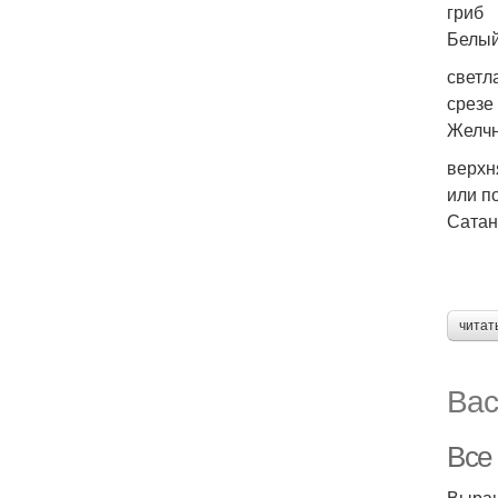
гриб
Белый
светл
срезе 
Желч
верхн
или п
Сатан
читат
Вас
Все
Выращ