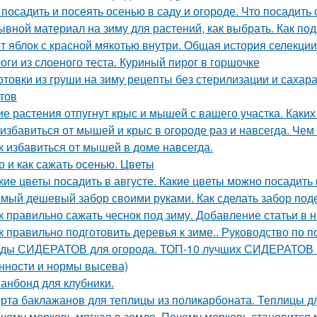
 посадить и посеять осенью в саду и огороде. Что посадить
ывной материал на зиму для растений, как выбрать. Как под
т яблок с красной мякотью внутри. Общая история селекци
оги из слоеного теста. Куриный пирог в горшочке
отовки из груши на зиму рецепты без стерилизации и сахар
тов
ие растения отпугнут крыс и мышей с вашего участка. Каки
 избавиться от мышей и крыс в огороде раз и навсегда. Че
к избавиться от мышей в доме навсегда.
о и как сажать осенью. Цветы
кие цветы посадить в августе. Какие цветы можно посадить 
мый дешевый забор своими руками. Как сделать забор по
к правильно сажать чеснок под зиму. Добавление статьи в 
к правильно подготовить деревья к зиме.. Руководство по п
ды СИДЕРАТОВ для огорода. ТОП-10 лучших СИДЕРАТОВ в 
нности и нормы высева)
анбонд для клубники.
рта баклажанов для теплицы из поликарбоната. Теплицы д
чему морковь мягкая в земле. Почему морковь становится 