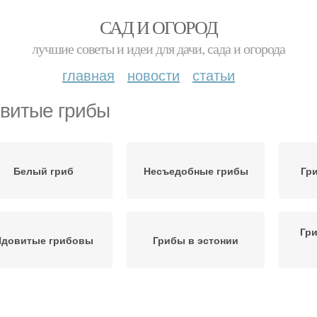
САД И ОГОРОД
лучшие советы и идеи для дачи, сада и огорода
главная
новости
статьи
витые грибы
Белый гриб
Несъедобные грибы
Гр
Гри
Ядовитые грибовы
Грибы в эстонии
Грибы в латвии